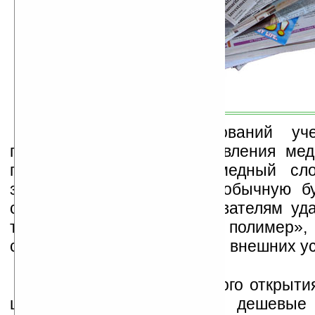
В результате исследований уч
понизить температуру плавления мед
позволяющего наносить медный сло
защитным полимером на обычную бу
словами финским исследователям уда
так называемый «умный полимер»,
свои свойства под влиянием внешних у
Область применения этого открыти
широка. Это могут быть дешевые 