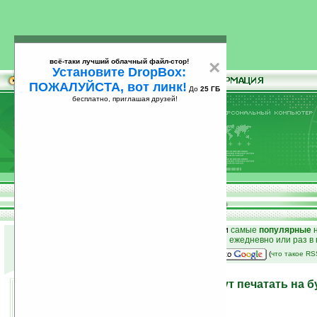
всё-таки лучший облачный файл-стор!
×
Установите DropBox:
ПОЖАЛУЙСТА, вот линк!
До
25 ГБ
бесплатно, приглашая друзей!
Установите
всё-таки лучший облачный файл-стор!
DropBox: ПОЖАЛУЙСТА, вот линк!
До
25
бесплатно, приглашая друзей!
ГБ
к началу раздела новостей
•
лучшие
новости
и
самые
популярные
н
простые
анонсы новостей
на email ежедневно или раз в
наш
на Google:
(
что такое R
Электронные схемы будут печатать на б
17.03.2009 01:28
просмотров: сегодня 1, всего 3028
автор новости:
VMir