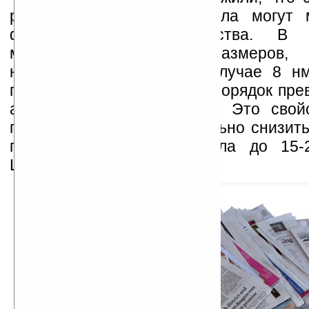
размеров частиц материала могут 
физико-химические свойства. В
материалов обычных размеров, 
наноразмера (в данном случае 8 нм
поверхностных атомов на порядок пре
атомов внутри материала. Это свой
прочих, позволяет значительно снизит
плавления данного металла до 15-
Цельсия).