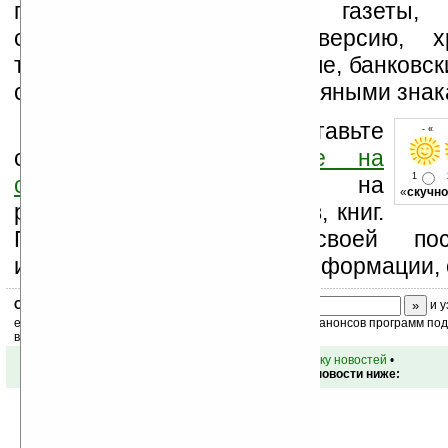
панели, электронные газеты, 
содержащие цифровую версию, х
тончайшем флэш-накопителе, банковск
с защитными «умными» водяными знак
Оцените новость и оставьте
- « о
свой комментарий
ниже на
1
странице
,
подпишитесь
на
«
скучно
рассылку новостей, файлов, книг.
Поддержите Ладошки своей посе
изучением коммерческой информации, 
Скоро
конкурс
с призами! Подпишитесь:
и у
ежедневный или еженедельный дайджест новостей, анонсов программ под 
ваш почтовый ящик.
•
вернуться к списку новостей
•
Обсуждение этой новости ниже: