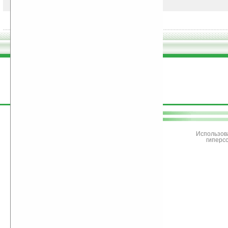
поддержите
Ладошки
Использов
гиперс