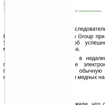
связанные темы:
исследования
;
технологии
;
электронная бумага
Г
руппа ученых из исследовател
Polymer Chemistry Research Group пр
Университете объявила об успешн
медных частиц нано-размера.
Это открытие позволит в недал
производить сверхдешевые электро
представляющие собой обычну
нанесёнными на нее слоями медных на
Финские ученые обнаружили, что 