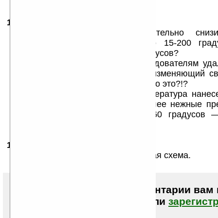
17.03.2009
- kozian
10:02
что значит «позволяет значительно снизи
плавления данного металла до 15-200 град
температура плавления — 15 градусов?
«Иными словами финским исследователям удал
называемый «умный полимер», изменяющий св
влиянием внешних условий.» — что это?!?
Мне показалось, что просто температура нанес
потому и наносить смогли на более нежные п
температуру плавления менее 60 градусов 
наносить сразу...
18.03.2009
- Семёнсемён
00:34
ИМХО это уже слишком ненадёжная схема.
Чтобы писать комментарии вам
авторизоваться (войти)
или
зарегист