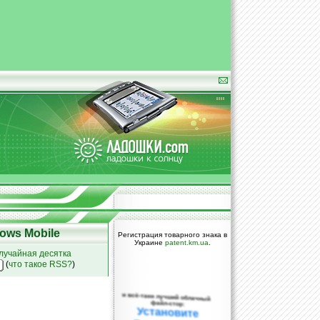
ows Mobile
Регистрация товарного знака в
Украине
patent.km.ua
.
лучайная десятка
(
что такое RSS?
)
и всё-таки лучший облачный
файл-стор:
Установите
DropBox уже
сегодня!
ПОЖАЛУЙСТА,