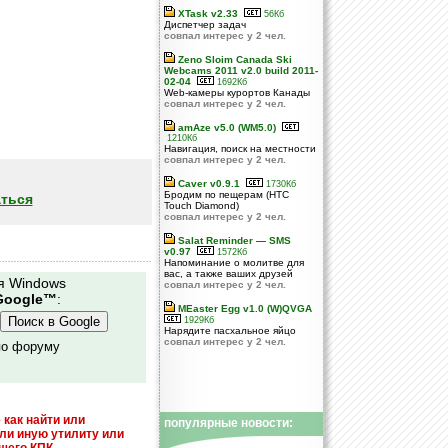
XTask v2.33
56Кб
Диспетчер задач
совпал интерес у 2 чел.
Zeno Sloim Canada Ski
Webcams 2011 v2.0 build 2011-
02-04
1692Кб
Web-камеры курортов Канады
совпал интерес у 2 чел.
amAze v5.0 (WM5.0)
1210Кб
Навигация, поиск на местности
совпал интерес у 2 чел.
Caver v0.9.1
1730Кб
Бродим по пещерам (HTC
ться
Touch Diamond)
совпал интерес у 2 чел.
Salat Reminder — SMS
v0.97
1572Кб
Напоминание о молитве для
вас, а также ваших друзей
я Windows
совпал интерес у 2 чел.
Google™
:
MEaster Egg v1.0 (W)QVGA
1929Кб
Нарядите пасхальное яйцо
совпал интерес у 2 чел.
по форуму
 как найти или
популярные новости:
или иную утилиту или