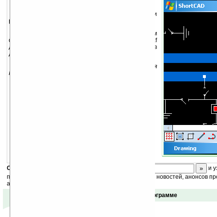
ShortCAD
— приложение для создания и
редактирования векторной 2D графики.
Файлы ShortCAD обычно сохраняются в своем
формате, но их можно сохранять и в формате .dxf
для того, чтобы их можно было экспортировать в
другие редакторы векторной графики.
Cуществует также версия программы для
ПК
.
ShortCAD Lite (WM5/6)
Скоро
конкурс
с призами! Подпишитесь:
и у
получайте ежедневный или еженедельный дайджест новостей, анонсов пр
акций сайта на ваш почтовый ящик.
Отзывы о программе