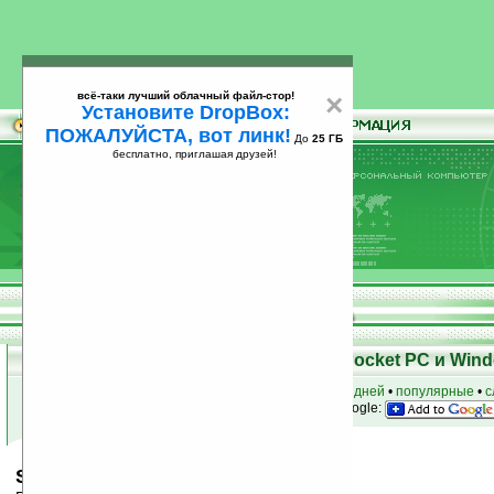
всё-таки лучший облачный файл-стор!
×
Установите DropBox:
ПОЖАЛУЙСТА, вот линк!
До
25 ГБ
бесплатно, приглашая друзей!
Установите
всё-таки лучший облачный файл-стор!
DropBox: ПОЖАЛУЙСТА, вот линк!
До
25
бесплатно, приглашая друзей!
ГБ
Скачать программы для КПК Pocket PC и Wind
к началу раздела
•
за сегодня
•
за 3 дня
•
за 7 дней
•
популярные
•
с
анонсы программ на email
• наш
на Google:
ShortCAD Lite v2.6 (WM2003)