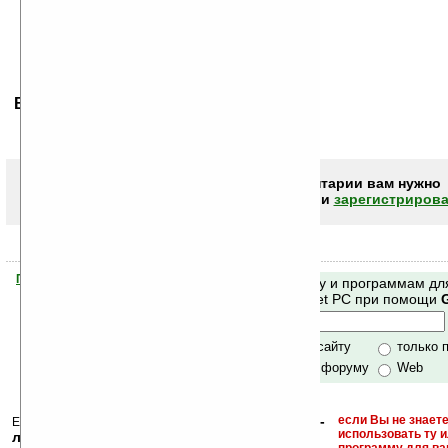
Ваше мнение будет первым.
Чтобы писать комментарии вам нужно
авторизоваться (войти)
или
зарегистрирова
Помогите Ладошкам стать лучше
Поиск по сайту и программам дл
своей поддержкой.
Mobile и Pocket PC при помощи
Хочешь футболку?
только по сайту
только 
по сайту и форуму
Web
кейгены, кряки -
если Вы не знаете
Еще раз обращаем внимание, что
использовать ту 
лекарства, серийные номера, ключи и