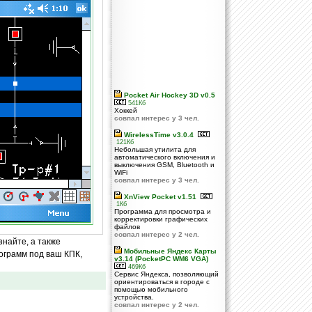
Pocket Air Hockey 3D v0.5
541Кб
Хоккей
совпал интерес у 3 чел.
WirelessTime v3.0.4
121Кб
Небольшая утилита для
автоматического включения и
выключения GSM, Bluetooth и
WiFi
совпал интерес у 3 чел.
XnView Pocket v1.51
1Кб
Программа для просмотра и
корректировки графических
файлов
совпал интерес у 2 чел.
знайте, а также
Мобильные Яндекс Карты
ограмм под ваш КПК,
v3.14 (PocketPC WM6 VGA)
469Кб
Сервис Яндекса, позволяющий
ориентироваться в городе с
помощью мобильного
устройства.
совпал интерес у 2 чел.