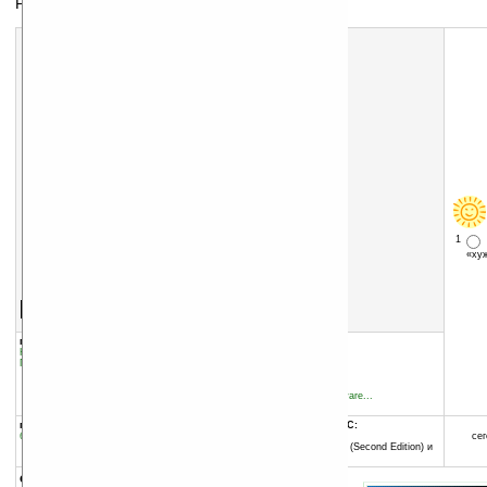
Работа с векторной графикой
1
«х
Скачать программу:
размер:
6902 Кб
скачать
программу
группы программы:
добавлена:
12.05.2010
Наука
:
Инжиниринг
обновлена:
13.03.2011
Графика
:
Редакторы
автор программы:
blitz
www.avaxhome.ws/software...
blitzCAD@ukr.net
программа:
совместима с Pocket PC:
бесплатная
ARM процессор и выше
сег
Windows Mobile 2003 SE (Second Edition) и
выше
описание: