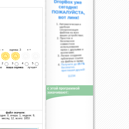
вот линк!
Автоматическая и
удобная
синхронизация
файлов на всех
ваших устройствах;
Простое и
безопасное
совместное
использование
папок с друзьями и
- « оценка: 3 » +
коллегами;
Легкое создание
публичных ссылок
на файлы и папки;
2
3
4
5
25 ГБ
Получите до
бесплатно,
уже
ваша оценка
лучше»
приглашая друзей!
11234
с этой программой
закачивают:
файл скачали:
одня: 0, вчера: 1, неделя: 9,
месяц: 12, всего: 1853