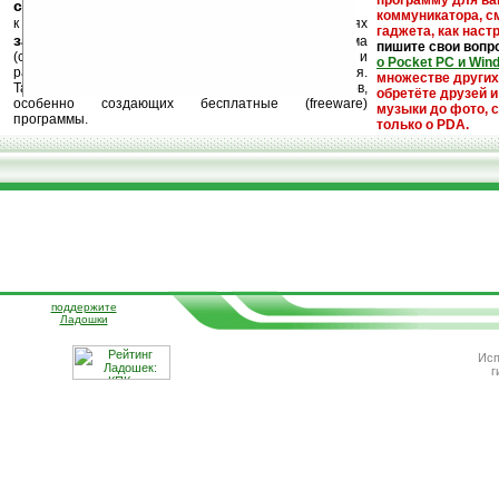
программу для ва
ссылки на варезные сайты
коммуникатора, с
к публикации на нашем сайте в комментариях
гаджета, как настр
запрещены
, как и несанкционированная реклама
пишите свои вопр
(спам). Мы поддерживаем авторов программ и
о Pocket PC и Win
развитие легального программного обеспечения.
множестве други
Также мы призываем Вас поддерживать авторов,
обретёте друзей и
особенно создающих бесплатные (freeware)
музыки до фото, с
программы.
только о PDA.
поддержите
Ладошки
Исп
г