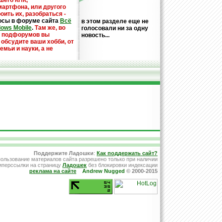
шего КПК,
мартфона, или другого
оить их, разобраться -
осы в форуме сайта
Всё
в этом разделе еще не
dows Mobile
.
Там же, во
голосовали ни за одну
х подфорумов вы
новость...
 обсудите ваши хобби, от
емьи и науки, а не
Поддержите Ладошки
:
Как поддержать сайт?
ользование материалов сайта разрешено только при наличии
иперссылки на страницу
Ладошек
без блокировки индексации
реклама на сайте
Andrew Nugged
© 2000-2015