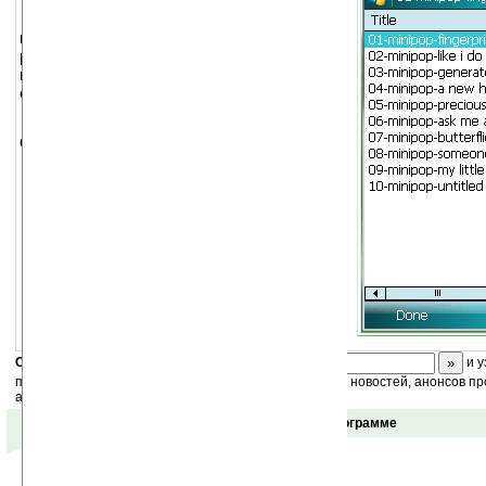
AthTek Voice Recorder — диктофон,
который умеет записывать телефонные
разговоры. Имеет продвинутую функцию
повторения с возможностью задать
скорость воспроизведения: 0.4-4раз.
Поддерживает форматы Mp3, WMA,
OGG, REA.
Скоро
конкурс
с призами! Подпишитесь:
и у
получайте ежедневный или еженедельный дайджест новостей, анонсов пр
акций сайта на ваш почтовый ящик.
Отзывы о программе