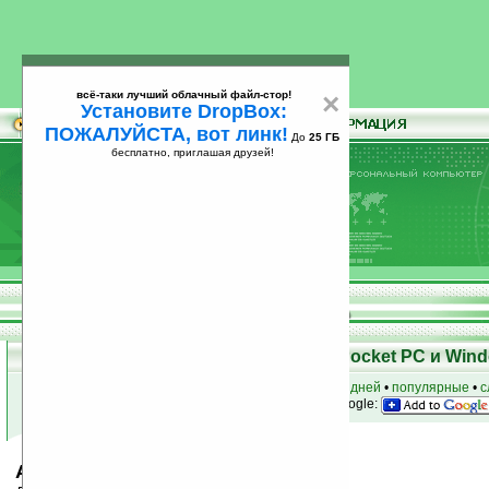
всё-таки лучший облачный файл-стор!
×
Установите DropBox:
ПОЖАЛУЙСТА, вот линк!
До
25 ГБ
бесплатно, приглашая друзей!
Установите
всё-таки лучший облачный файл-стор!
DropBox: ПОЖАЛУЙСТА, вот линк!
До
25
бесплатно, приглашая друзей!
ГБ
Скачать программы для КПК Pocket PC и Wind
к началу раздела
•
за сегодня
•
за 3 дня
•
за 7 дней
•
популярные
•
с
анонсы программ на email
• наш
на Google:
AthTek Voice Recorder v1.99