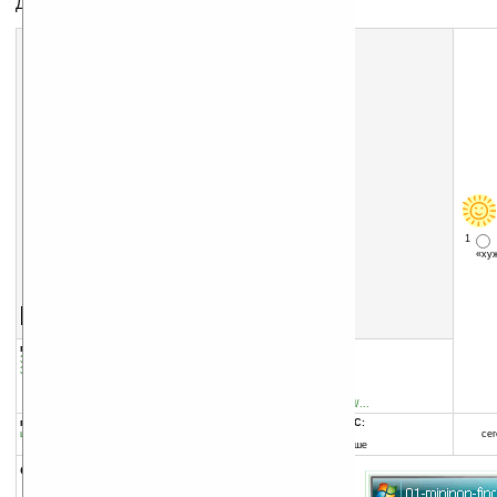
Диктофон, запись телефонного разговора
1
«х
Скачать программу:
размер:
1608 Кб
скачать
программу
группы программы:
добавлена:
09.06.2010
Звук, музыка, медиа
:
прочее
обновлена:
09.06.2010
Звук, музыка, медиа
:
Диктофон
автор программы:
AthTek
www.regnow.com/softsell/...
программа:
совместима с Pocket PC:
шареварная
ARM процессор и выше
сег
Windows Mobile 5.0 и выше
описание: