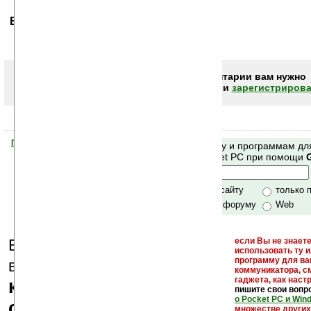
Ваше мнение будет первым.
Чтобы писать комментарии вам нужно
авторизоваться (войти)
или
зарегистрирова
Помогите Ладошкам стать лучше
Поиск по сайту и программам дл
своей поддержкой.
Mobile и Pocket PC при помощи
Хочешь футболку?
только по сайту
только 
по сайту и форуму
Web
Еще раз обращаем
если Вы не знаете
использовать ту 
кейгены,
программу для ва
внимание, что
коммуникатора, с
гаджета, как настр
кряки - лекарства,
пишите свои вопр
о Pocket PC и Win
серийные номера,
множестве други