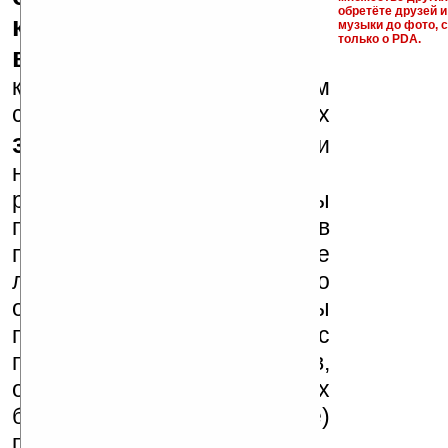
обретёте друзей и
ключи и ссылки на
музыки до фото, с
только о PDA.
варезные сайты
к публикации на нашем
сайте в комментариях
запрещены
, как и
несанкционированная
реклама (спам). Мы
поддерживаем авторов
программ и развитие
легального программного
обеспечения. Также мы
призываем Вас
поддерживать авторов,
особенно создающих
бесплатные (freeware)
программы.