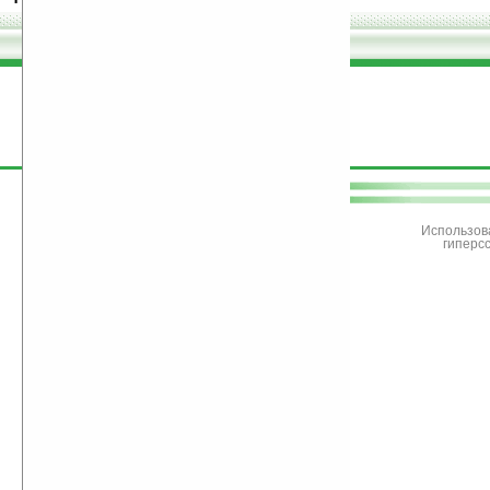
поддержите
Ладошки
Использов
гиперс