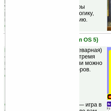
разрезанную картину. Как
утверждается, подобные игры
развивают концентрацию, логику,
внимание, память и фантазию.
Скачать
Garnet OS (бывшая Palm OS 5)
Rollers for Palm v1.18
(шареварная)
— лабиринт-головоломка с тремя
шарами, управлять которыми можно
через выстраивание коридоров.
Скачать
Centauri v1.0
(бесплатная) — игра в