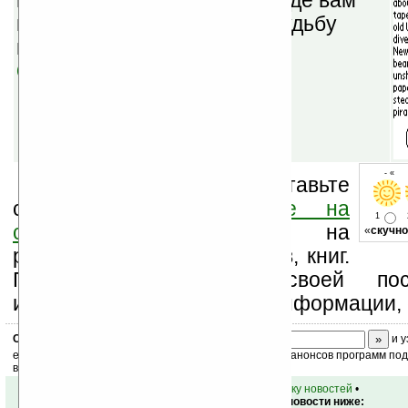
виде интерактивной книги, где вам
предстоит самим решать судьбу
главных героев.
Скачать
- « о
Оцените новость и оставьте
свой комментарий
ниже на
1
странице
,
подпишитесь
на
«
скучно
рассылку новостей, файлов, книг.
Поддержите Ладошки своей посе
изучением коммерческой информации, 
Скоро
конкурс
с призами! Подпишитесь:
и у
ежедневный или еженедельный дайджест новостей, анонсов программ под 
ваш почтовый ящик.
•
вернуться к списку новостей
•
Обсуждение этой новости ниже: