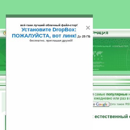
всё-таки лучший облачный файл-стор!
×
Установите DropBox:
ПОЖАЛУЙСТА, вот линк!
До
25 ГБ
бесплатно, приглашая друзей!
Установите
всё-таки лучший облачный файл-стор!
DropBox: ПОЖАЛУЙСТА, вот линк!
До
25
бесплатно, приглашая друзей!
ГБ
к началу раздела новостей
•
лучшие
новости
и
самые
популярные
н
простые
анонсы новостей
на email ежедневно или раз в
наш
на Google:
(
что такое R
Программы на Ладошках: естественный о
года
14.05.2009 16:33
просмотров: сегодня 2, всего 5435