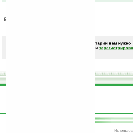
Ваше мнение будет первым.
Чтобы писать комментарии вам нужно
авторизоваться (войти)
или
зарегистрирова
поддержите
Ладошки
Использов