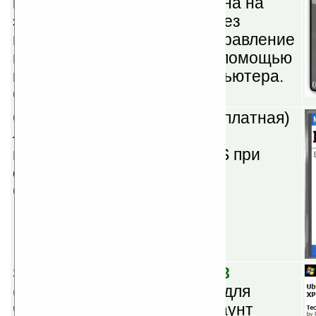
коммуникатора или телефона на
экране компьютера или через
проектор. Поддерживает управление
мобильным устройством с помощью
клавиатуры или мыши компьютера.
Скачать
Operator Settings v1.1
(бесплатная)
— автоматически изменяет
настройки GPRS, WAP, MMS при
смене SIM-карты.
Скачать
Speeed Reader v0.1.0.42358
(бесплатная) — программа для
чтения RSS-лент через аккаунт