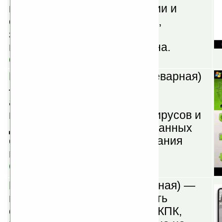
комментировать фотографии и
обновлять картинку статуса,
загружать фото и видео
непосредственно с телефона.
Скачать
Dr.Web v5.00.1.03310
(шареварная)
— продукт обеспечивает
антивирусную защиту
коммуникаторов и КПК от вирусов и
других интернет-угроз, созданных
специально для инфицирования
мобильных устройств.
Скачать
ImageExpo v4.1.5
(шареварная) —
программа даёт возможность
отображать изображение с КПК,