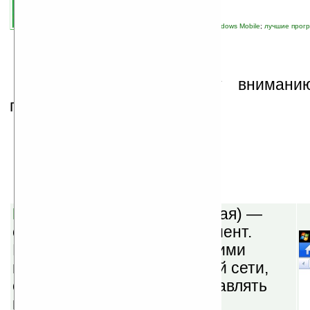
автор новости:
vicious
связанные темы:
Palm OS
;
Pocket PC
;
Windows Mobile
;
лучшие прогр
новости сайта
;
программы
П
редставляем вашему внимани
подборку программ.
Windows Mobile
Facebook v1.007
(бесплатная) —
официальный Facebook-клиент.
Позволяет общаться с другими
пользователями социальной сети,
отправлять сообщения, оставлять
комментарии на «стене»,