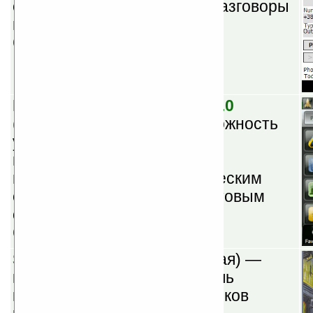
специальную базу. Потом разговоры
можно прослушать.
Скачать
Panoramic LaunchPad v1.0.0
(шареварная) — дает возможность
удобно и быстро запускать
программы, игры, входить в
настройки. Меню с кинетическим
скроллигом и сменным цветовым
оформлением.
Скачать
Spb Puzzle v1.0
(шареварная) —
классическая пазл-игра, цель
которой — собрать из кусочков