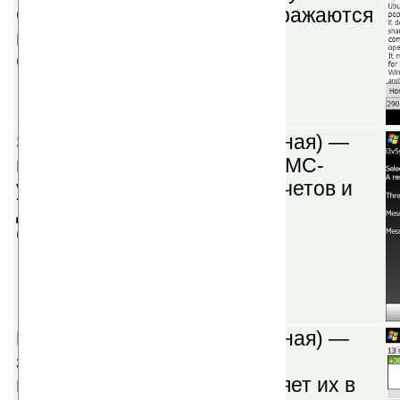
Google Reader. Ленты отображаются
в организованном виде.
Скачать
SMS Settings v0.1
(бесплатная) —
программа для настройки СМС-
уведомлений, вида чата, отчетов и
другое.
Скачать
FoneWatch 1.00d
(шареварная) —
записывает все входящие и
исходящие вызовы, сохраняет их в