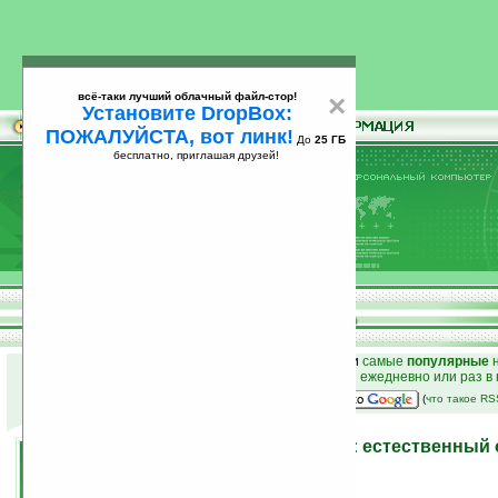
всё-таки лучший облачный файл-стор!
×
Установите DropBox:
ПОЖАЛУЙСТА, вот линк!
До
25 ГБ
бесплатно, приглашая друзей!
Установите
всё-таки лучший облачный файл-стор!
DropBox: ПОЖАЛУЙСТА, вот линк!
До
25
бесплатно, приглашая друзей!
ГБ
к началу раздела новостей
•
лучшие
новости
и
самые
популярные
н
простые
анонсы новостей
на email ежедневно или раз в
наш
на Google:
(
что такое R
Программы на Ладошках: естественный о
2009 года
27.11.2009 10:53
просмотров: сегодня 3, всего 7131