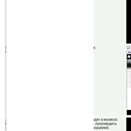
MoNotes v1.1
(бесплатная) — заметки в стиле iPhone.
Скачать
Asteroid Defender
(бесплатная) — действия происходят в космосе.
Вам нужно строить сооружения, собирать минералы, производить
энергию, чтобы защитить свои здания от вражеских кораблей.