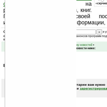
странице
,
подпишитесь
на
«
скучно
рассылку новостей, файлов, книг.
Поддержите Ладошки своей посе
изучением коммерческой информации, 
Скоро
конкурс
с призами! Подпишитесь:
и у
ежедневный или еженедельный дайджест новостей, анонсов программ под 
ваш почтовый ящик.
•
вернуться к списку новостей
•
Обсуждение этой новости ниже:
Ваше мнение будет первым.
Чтобы писать комментарии вам нужно
авторизоваться (войти)
или
зарегистрирова