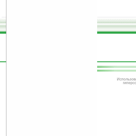
поддержите
Ладошки
Использов
гиперс