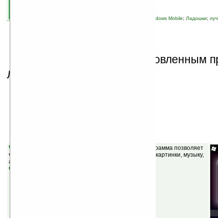
автор новости:
vicious
связанные темы:
Palm OS
;
Pocket PC
;
Windows Mobile
;
Ладошки
;
лу
Mobile и Palm
;
новости сайта
;
программы
С
водка по свежим и обновленным 
Ладошках.
Windows Mobile
WIFI Remote Access Beta v3.2
(бесплатная) — Программа позволяет
через WIFI просматривать содержимое КПК: файлы, картинки, музыку,
а также отправлять файлы с компьютера.
Скачать