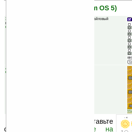
Garnet OS (бывшая Palm OS 5)
3XCommander v1.02
(бесплатная) — бесплатный файловый
менеджер для Палм.
Скачать
Air Race v1.0
(бесплатная) — гонки в воздухе.
Скачать
- « о
Оцените новость и оставьте
свой комментарий
ниже на
1