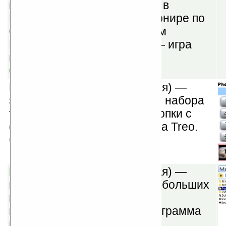
вы можете принять участие в
Международном онлайн турнире по
Снукеру. Стань Абсолютным
Победителем! Осторожно — игра
вызывает привыкание!
Скачать
PictureDial v1.4
(демоверсия) —
замена клавиш ускоренного набора
телефонных номеров на кнопки с
фотографиями абонентов на Treo.
Скачать
MapView v1.1.2
(шареварная) —
приложение для просмотра больших
карт без потери качества и
поддержкой GPS. Также программа
позволяет просматривать