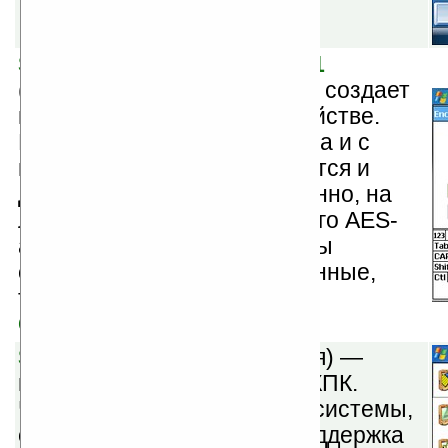
SecuBox for Pocket PC v1.1
(шареварная) — программа создает
виртуальный диск на устройстве.
Все перемещения данных на и с
виртульного диска шифруются и
дешифруются, соответственно, на
лету при помощи 256-битного AES-
алгоритма. На этом диске вы
сможете хранить любые данные,
требующие защиты.
Скачать
SKTools v3.1.5
(шареварная) —
мощный набор утилит для КПК.
Чистка реестра, файловой системы,
системная информация, поддержка