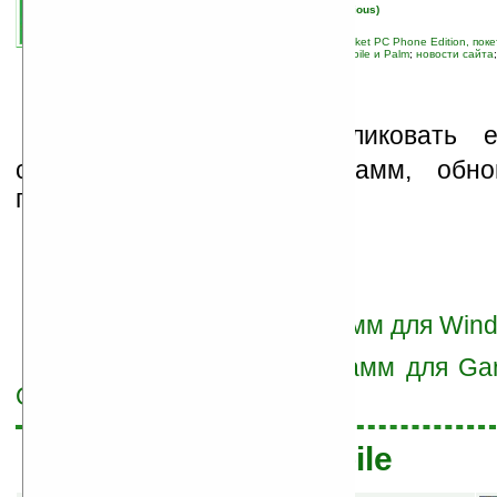
автор новости:
Вячеслав Черников (devious)
связанные темы:
Palm OS
;
Pocket PC
;
Pocket PC Phone Edition, по
Ладошки
;
лучшие программы Windows Mobile и Palm
;
новости сайта
М
ы продолжаем публиковать е
список интересных программ, обно
последние семь дней.
Перейти к списку программ для Wind
Перейти к списку программ для Ga
OS)
Windows Mobile