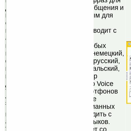
многоязычный переводчик фраз для
делового международного общения и
путешествий, разработанным для
смартфонов и карманных
компьютеров, который переводит с
английского на любой из 11
перечисленных языков в любых
направлениях: английский, немецкий,
французский, итальянский, русский,
китайский, турецкий, португальский,
корейский и японский. 55 пар
двуязычных версий Speereo Voice
Translator для Symbian смартфонов
уже доступны. Speereo Voice
Translator для Windows карманных
компьютеров может переводить с
английского на другие 10 языков.
Также возможно купить пакет со