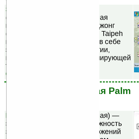
Smart Mahjongg v1.4.2213
(бесплатная) — традиционная
китайская игра на века. Маджонг
(Mahjongg, Mah Jong, Taipei, Taipeh
или Shanghai) комбинирует в себе
элементы ловкости, стратегии,
памяти и интуиции в стимулирующей
терпение игре.
Скачать
Garnet OS (бывшая Palm
OS 5)
Multitasker v1.0C
(бесплатная) —
это приложение дает возможность
запустить до 4 yBasic-приложений