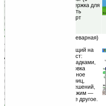
выбором для недели), поддержка для
MP3, OGG, WAV, возможность
воспроизводить файлы с карт
памяти и многое другое.
Скачать
Webby Mobile v2.6.0.6
(шареварная)
— многооконный браузер с
поддержкой табов, работающий на
движке Pocket IE. Возможност:
многооконный режим с закладками,
чтение rss-каналов, блокировка
всплывающих окон, скоростное
конвертирование web-страниц,
поддержка множества разрешений,
включая горизонтальный режим —
быстрый скроллинг и многое другое.
Скачать