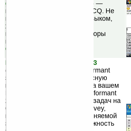
gsICQ v2.0.0.3
(бесплатная) —
простой и удобный клиент ICQ. Не
имеет проблем с русским языком,
хранит историю общения,
поддерживает сменные наборы
иконок и многое другое.
Скачать
Pocket Informant 2007 Rev 3
(шареварная) — Pocket Informant
заменяет встроенную адресную
книгу, календарь и задачи на вашем
КПК. Возможности Pocket Informant
2007: новые планировщики задач на
базе технологий Franklin Covey,
индикатор состояния выполняемой
задачи (в процентах, возможность