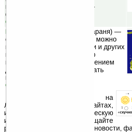
изображения в JPEG- и GIF-
формате.
Скачать
PrettyMap Full v3.3
(шаревараня) —
с помощью этой программы можно
просматривать карты Земли и других
планет, трехмерный рельеф
местности, следить за движением
дня и ночи по планете, изучать
географию и многое другое.
Скачать
- « 
Устанавливайте линк на
Ладошки на своих сайтах,
1
изучайте коммерческую
«
скучно
информацию, посещайте
разделы сайта (форум, чат, новости, фа