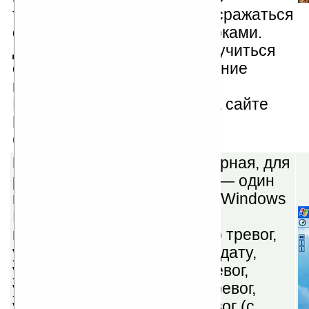
территорию, вам придётся сражаться
с монстрами и другими игроками.
Для победы необходимо научиться
совмещать развитие и ведение
войны.
Купить программу можно на сайте
http://pocketheroes.net
Скачать
PocketAlarm v2.17
(шареварная, для
русскоязычных бесплатно) — один
из лучших будильников для Windows
Mobile. Возможности:
неограниченное количество тревог,
установка тревог на любую дату,
установка ежемесячных тревог,
установка еженедельных тревог,
установка ежедневных тревог (с