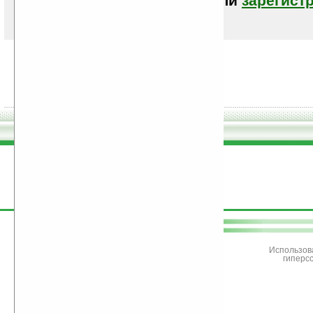
авторизоваться (войти)
или
зарегист
поддержите
Ладошки
Использов
гиперс