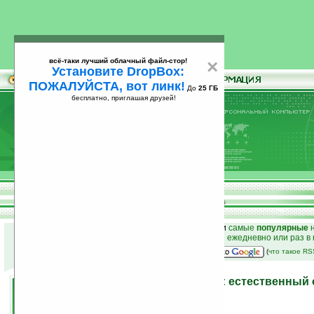
всё-таки лучший облачный файл-стор!
×
Установите DropBox:
ПОЖАЛУЙСТА, вот линк!
До
25 ГБ
бесплатно, приглашая друзей!
Установите
всё-таки лучший облачный файл-стор!
DropBox: ПОЖАЛУЙСТА, вот линк!
До
25
бесплатно, приглашая друзей!
ГБ
к началу раздела новостей
•
лучшие
новости
и
самые
популярные
н
простые
анонсы новостей
на email ежедневно или раз в
наш
на Google:
(
что такое R
Программы на Ладошках: естественный о
2007
17.04.2007 00:49
просмотров: сегодня 1, всего 4772