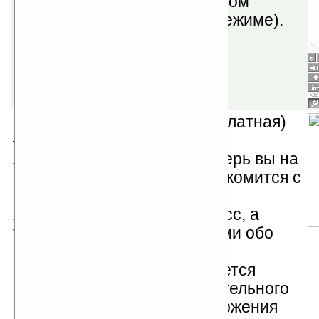
одновременно (три в фоновом
режиме и одно в рабочем режиме).
Скачать
F1 Season 2007 v1.30
(бесплатная)
— отличная программа для
любителей Формулы-1. Теперь вы на
своем экране сможете ознакомится с
расписанием чемпионата,
характеристиками всех трасс, а
также с краткими сведениями обо
всех пилотах и командах,
статистикой и прочим. Имеется
возможность для самостоятельного
подсчета очков общего положения