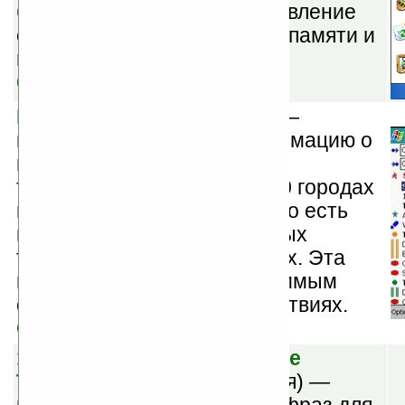
баз данных, бэкап/восстановление
системы, работа с картами памяти и
многое другое...
Скачать
MetrO v5.5.0
(бесплатная) —
программа содержит информацию о
маршрутах общественного
транспорта в более чем 350 городах
по всему миру. Также в Metro есть
информация о всевозможных
туристических аттракционах. Эта
программа станет незаменимым
спутником в ваших путешествиях.
Скачать
11 Languages Speereo Voice
Translator v3.5
(шареварная) —