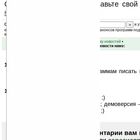
Оцените эту новость и оставьте свой
ниже на странице
.
Скоро
конкурс
с призами! Подпишитесь:
и у
ежедневный или еженедельный дайджест новостей, анонсов программ под 
ваш почтовый ящик.
•
вернуться к списку новостей
•
Обсуждение этой новости ниже:
18.04.2007
- joinqwerty
09:57
Желательно во обзорах по программам писать
нет.
18.04.2007
- devious
12:28
а там рядом с названием написано ;)
перевожу: шареварная — платная; демоверсия 
урезанная; и еще есть бесплатные ;)
Чтобы писать комментарии вам