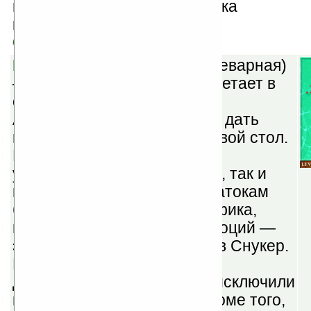
гонщиков в чемпионате, кубка
конструкторов.
Скачать
Bubble Snooker v1.29
(шареварная)
— снукер замечательно сочетает в
себе лучшее от бильярда и
Арканоида. Цель игры — не дать
шарам заполнить весь игровой стол.
Игра принесет настоящее
удовольствие, как новичкам, так и
настоящим ценителям и знатокам
бильярда. Чудесная 3D графика,
приятная музыка и море эмоций —
это все вы получите, играя в Снукер.
В этой игре собраны только
достоинства ( мы нарочно исключили
все несовершенства)! А, кроме того,