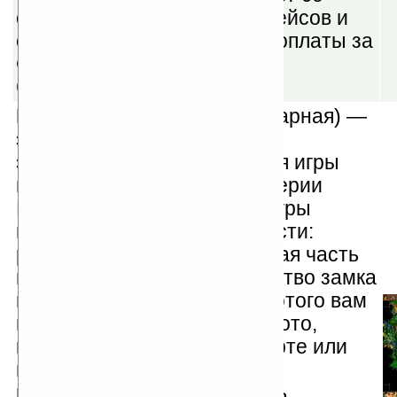
скидкой: расписание авиарейсов и
статус рейсов (не включая оплаты за
GPRS соединение).
Скачать
Pocket Heroes v1.0
(шареварная) —
это пошаговая стратегия с
элементами РПГ. Вселенная игры
продолжает традиции игр серии
Might And Magic. Принцип игры
можно разделить на две части:
развитие и сражение. Первая часть
включает в себя строительство замка
и организация войска. Для этого вам
понадобятся ресурсы и золото,
которое можно найти на карте или
получить из шахт. Чтобы
продвигаться и захватывать