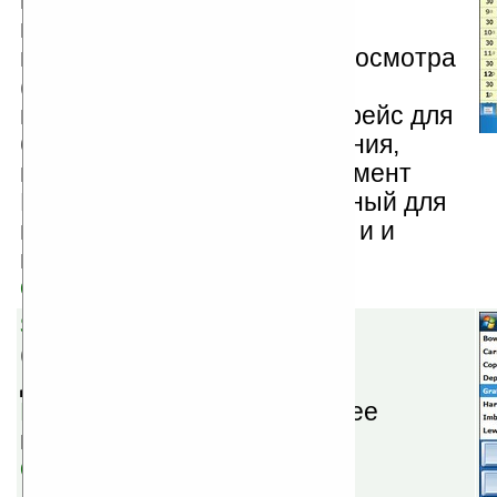
выбора часового пояса при
планировании встречи,
модифицированное окно просмотра
(просмотр на пол-экрана),
модифицированный интерфейс для
более удобного использования,
модифицированный инструмент
Date Picker, оптимизированный для
использования одной рукой и и
многое другое.
Скачать
SBSH ContactBreeze v2.0
(шареварная) — полезное
дополнение к программе
PocketBreeze
, отображающее
контакты на экране Today.
Скачать