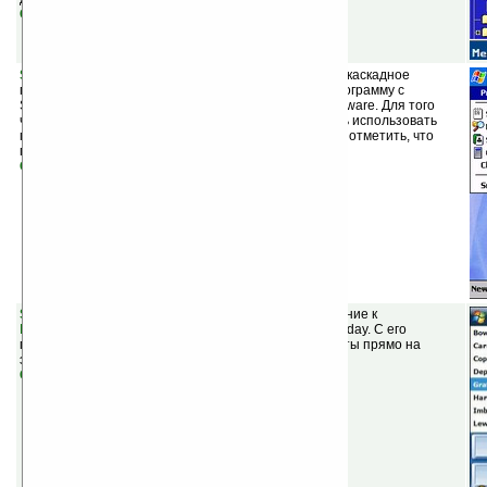
Скачать
SmallMenu v3.20
(бесплатная) — менеджер задач и каскадное
пусковое меню. SmallMenu распространяет свою программу с
SmallMenuPlus, которая является программой shareware. Для того
чтобы остановить сообщение о регистрации, то есть использовать
программу как SmallMenu, нужно в окне регистрации отметить, что
программа будет использована как SmallMenu.
Скачать
SBSH ContactBreeze v2.1
(шареварная) — дополнение к
PocketBreeze
, отображающее контакты на экране Today. C его
помощью вы можете искать и просматривать контакты прямо на
экране Today.
Скачать