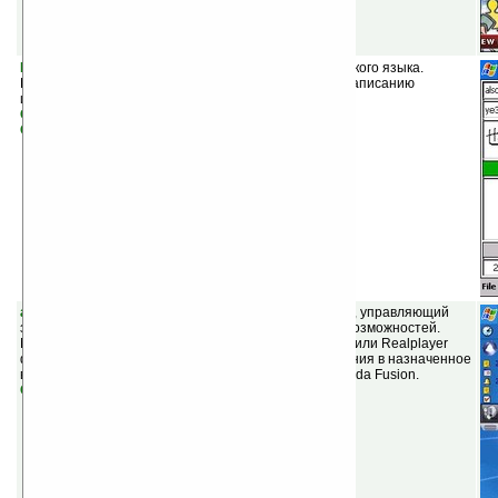
KingHanzi v6.0
(шареварная) — самоучитель китайского языка.
Поддерживается обучение чтению и правильному написанию
иероглифов.
Скачать KingHanzi (Traditional) v6.0
Скачать KingHanzi v6.0
alarmToday v2.70
(шареварная) — плагин для Today, управляющий
звуковыми напоминаниями. Имеет широкий набор возможностей.
Можно подключать для будильника MP3, WMA, OGG или Realplayer
файлы. Позволяет открывать документы и приложения в назначенное
время. Интеграция с Outlook, Pocket Informant и Agenda Fusion.
Скачать