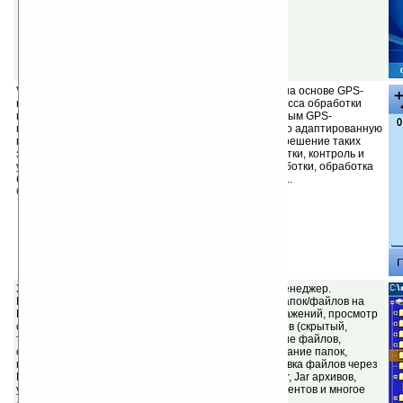
VITO AgroNavigator v1.0
(шареварная) — решение на основе GPS-
навигации, для автоматизации и мониторинга процесса обработки
полей. Установив программу на КПК с присоединенным GPS-
приемником, Вы получаете GPS-систему, специально адаптированную
под нужды сельского хозяйства и обеспечивающую решение таких
задач, как: ускорение и упрощение процесса обработки, контроль и
уменьшение расходов топлива и раствора для обработки, обработка
без «дырок» и «наложений», обработка поля ночью...
Скачать
X-plore v1.05
(шареварная) — простой файловый менеджер.
Возможности: древовидный просмотр всех дисков/папок/файлов на
КПК, интегрированный просмотрщик текста и изображений, просмотр
свойств файла, редактирование файловых атрибутов (скрытый,
только чтение и прочее), переименование и удаление файлов,
создание и редактирование текстовых файлов, создание папок,
копирование и перемещение файлов и папок, отправка файлов через
Bluetooth или ИК-порт, распаковка файлов из Zip, Rar, Jar архивов,
упаковка файлов в Zip-архивы, просмотр Word-документов и многое
другое.