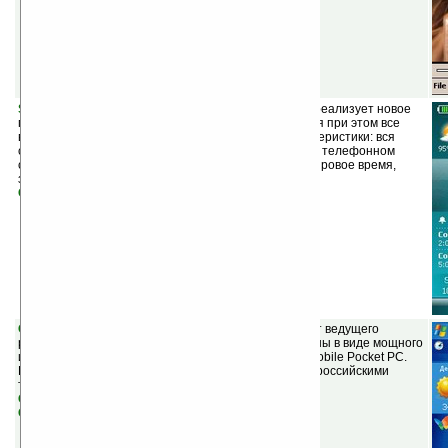
Spb Mobile Shell v1.5.0
(шареварная) — программа реализует новое
поколение пользовательского интерфейса, сохраняя при этом все
возможности КПК на основе Windows Mobile. Характеристики: вся
самая важная информация на одном экране, меню в телефонном
стиле, прогнозы погоды, быстрый набор по фото, мировое время,
запуск приложений и многое другое.
Скачать
GISMETEO v1.0
(шареварная) — прогнозы погоды от ведущего
российского погодного проекта Gismeteo реализованы в виде мощного
и удобного приложения для КПК на базе Windows Mobile Pocket PC.
Прогнозы погоды от Gismeteo передаются многими российскими
телекомпаниями, печатными и электронными СМИ.
Скачать версию для КПК/коммуникаторов
Скачать версию для смартфонов