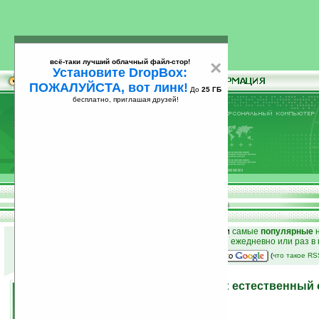
всё-таки лучший облачный файл-стор!
×
Установите DropBox:
ПОЖАЛУЙСТА, вот линк!
До
25 ГБ
бесплатно, приглашая друзей!
Установите
всё-таки лучший облачный файл-стор!
DropBox: ПОЖАЛУЙСТА, вот линк!
До
25
бесплатно, приглашая друзей!
ГБ
к началу раздела новостей
•
лучшие
новости
и
самые
популярные
н
простые
анонсы новостей
на email ежедневно или раз в
наш
на Google:
(
что такое R
Программы на Ладошках: естественный 
2007 года
20.06.2007 17:10
просмотров: сегодня 1, всего 5782