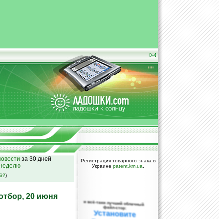
овости
за 30 дней
Регистрация товарного знака в
 неделю
Украине
patent.km.ua
.
SS?
)
отбор, 20 июня
и всё-таки лучший облачный
файл-стор:
Установите
DropBox уже
сегодня!
ПОЖАЛУЙСТА,