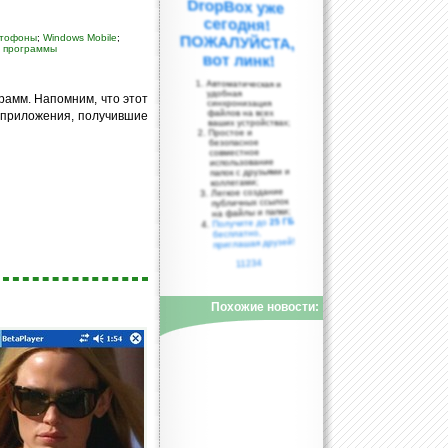
кетофоны
;
Windows Mobile
;
;
программы
вот линк!
Автоматическая и
удобная
рамм. Напомним, что этот
синхронизация
файлов на всех
м приложения, получившие
ваших устройствах;
Простое и
безопасное
совместное
использование
папок с друзьями и
коллегами;
Легкое создание
публичных ссылок
на файлы и папки;
25 ГБ
Получите до
бесплатно,
приглашая друзей!
11234
Похожие новости: