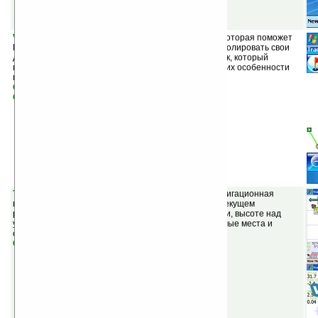
VITO ActiveTrace v2.0
(шареварная) — программа, которая поможет
Вам более эффективно заниматься спортом и контролировать свои
достижения (рекорды). Это спортивный GPS дневник, который
поддерживает различные виды спорта и учитывает их особенности
при сборе статистики.
Скачать версию для КПК/коммуникаторов
Скачать версию для смартфонов
TrackyPro v2.0.2
(шареварная) — многоцелевая навигационная
программа, которая позволяет получить данные о текущем
расположении, скорости перемещения, направлении, высоте над
уровнем моря. На карте можно отметить свои любимые места и
следовать маршруту, по голосовым подсказкам.
Скачать