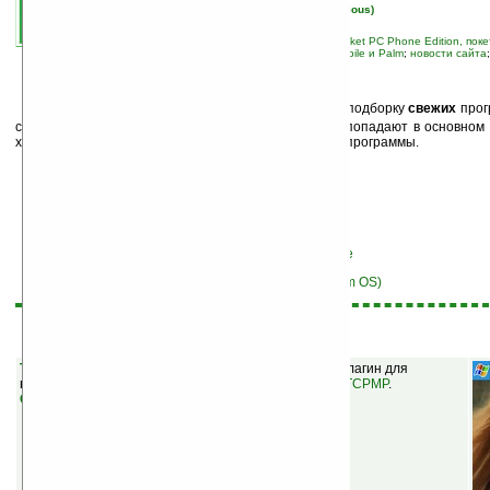
автор новости:
Вячеслав Черников (devious)
связанные темы:
Palm OS
;
Pocket PC
;
Pocket PC Phone Edition, по
Ладошки
;
лучшие программы Windows Mobile и Palm
;
новости сайта
М
ы продолжаем публиковать еженедельную подборку
свежих
прог
список каждый раз составляется вручную, и в него попадают в основно
хорошую оценку наших посетителей, а также новые программы.
Перейти к списку программ для Windows Mobile
Перейти к списку программ для Garnet OS (Palm OS)
Windows Mobile
TCPMP Plugin for Flash Video v0.3
(бесплатная) — плагин для
воспроизведения flv-файлов (Flash Video) в плеере
TCPMP
.
Скачать