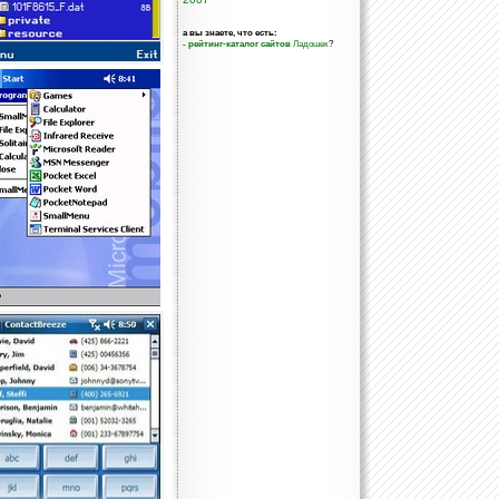
а вы знаете, что есть:
-
рейтинг-каталог сайтов
Ладошек
?