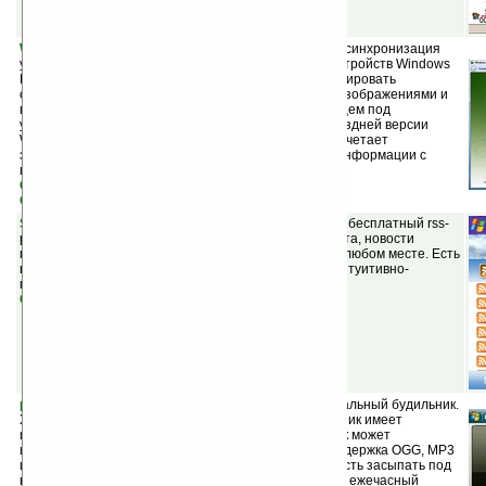
Windows Mobile Device Center v6.1
(бесплатная) — синхронизация
устройств Windows Mobile с Windows Vista. Центр устройств Windows
Mobile позволяет создавать новые связи, синхронизировать
содержимое и управлять музыкальными файлами, изображениями и
видеофрагментами на любом устройстве, работающем под
управлением ОС Windows Mobile 2003 или более поздней версии
Windows Mobile. Центр устройств Windows Mobile сочетает
эффективную платформу синхронизации деловой информации с
привлекательным пользовательским интерфейсом.
Скачать 32-битную версию
Скачать 64-битную версию
SplashNews FREE RSS Reader v1.0
(бесплатная) — бесплатный rss-
ридер. Получайте последние новости: новости спорта, новости
гаджетов и др. прямо на ваш КПК в любое время и в любом месте. Есть
возможность добавлять свои источники новостей, интуитивно-
понятный интерфейс.
Скачать
pTravelAlarm 2.7.3
(шареварная) — многофункциональный будильник.
Характеристики: до 10 будильников, каждый будильник имеет
индивидуальные настройки звука, каждый будильник может
использовать индивидуальный звуковой сигнал, поддержка OGG, MP3
и WAV файлов, функция «Sleep» даст вам возможность засыпать под
ваши любимые мелодии, таймер обратного отсчета, ежечасный