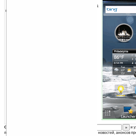
Напоминание времени мусульманской
молитвы для вас и ваших друзей.
Особенности:
Можно задать 5 времен для молитв в год.
SMS-напоминания вам и вашим друзьям.
Работает не в фоновом режиме (экономит
ресурсы устройства).
Пробуждает КПК из спящего режима и
отправляет SMS.
Устанавливает напоминание как встречу
Скоро
конкурс
с призами! Подпишитесь:
и у
получайте ежедневный или еженедельный дайджест новостей, анонсов пр