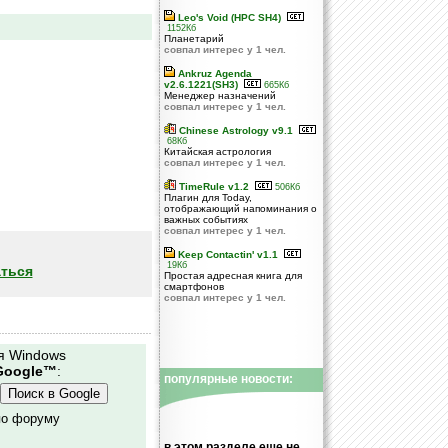
Leo's Void (HPC SH4)
1152Кб
Планетарий
совпал интерес у 1 чел.
Ankruz Agenda
v2.6.1221(SH3)
665Кб
Менеджер назначений
совпал интерес у 1 чел.
Chinese Astrology v9.1
68Кб
Китайская астрология
совпал интерес у 1 чел.
TimeRule v1.2
506Кб
Плагин для Today,
отображающий напоминания о
важных событиях
совпал интерес у 1 чел.
Keep Contactin' v1.1
19Кб
ться
Простая адресная книга для
смартфонов
совпал интерес у 1 чел.
я Windows
Google™
:
популярные новости:
по форуму
в этом разделе еще не