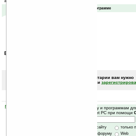
акций сайта на ваш почтовый ящик.
Отзывы о программе
Ваше мнение будет первым.
Чтобы писать комментарии вам нужно
авторизоваться (войти)
или
зарегистрирова
Помогите Ладошкам стать лучше
Поиск по сайту и программам дл
своей поддержкой.
Mobile и Pocket PC при помощи
Хочешь футболку?
только по сайту
только 
по сайту и форуму
Web