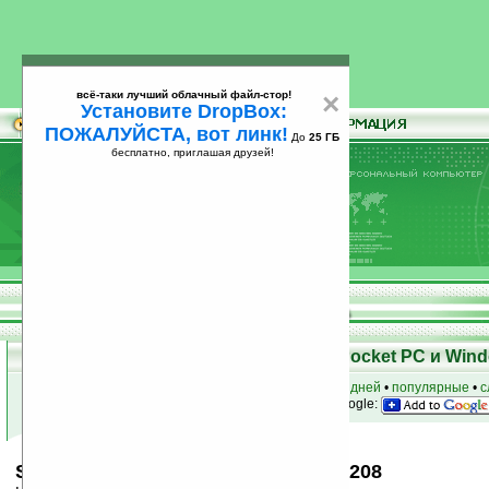
всё-таки лучший облачный файл-стор!
×
Установите DropBox:
ПОЖАЛУЙСТА, вот линк!
До
25 ГБ
бесплатно, приглашая друзей!
Установите
всё-таки лучший облачный файл-стор!
DropBox: ПОЖАЛУЙСТА, вот линк!
До
25
бесплатно, приглашая друзей!
ГБ
Скачать программы для КПК Pocket PC и Wind
к началу раздела
•
за сегодня
•
за 3 дня
•
за 7 дней
•
популярные
•
с
анонсы программ на email
• наш
на Google:
Salat Reminder v0.9.8.9 Build 20120208