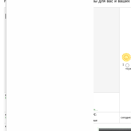
Напоминание времени мусульманской молитвы для вас и ваших
Скачать программу:
размер:
1604 Кб
скачать
Salat_Reminder_v0.9.8.9_Build_20120208.CAB
1
«х
группы программы:
добавлена:
16.08.2010
Разное
:
Религия
обновлена:
13.02.2012
автор программы:
heart_crafter
forum.xda-developers.com...
программа:
совместима с Pocket PC:
бесплатная
ARM процессор и выше
сегодня:
Windows Mobile 6.0 и выше
описание: