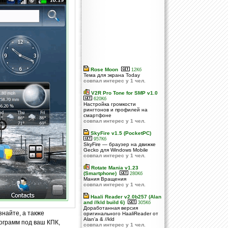
Rose Moon
12Кб
Тема для экрана Today
совпал интерес у 1 чел.
V2R Pro Tone for SMP v1.0
620Кб
Настройка громкости
рингтонов и профилей на
смартфоне
совпал интерес у 1 чел.
SkyFire v1.5 (PocketPC)
957Кб
SkyFire — браузер на движке
Gecko для Windows Mobile
совпал интерес у 1 чел.
Rotate Mania v1.23
(Smartphone)
280Кб
Мания Вращения
совпал интерес у 1 чел.
Haali Reader v2.0b257 (Alan
and //kld build 6)
305Кб
Доработанная версия
знайте, а также
оригинального HaaliReader от
Alan'a & //kld
ограмм под ваш КПК,
совпал интерес у 1 чел.