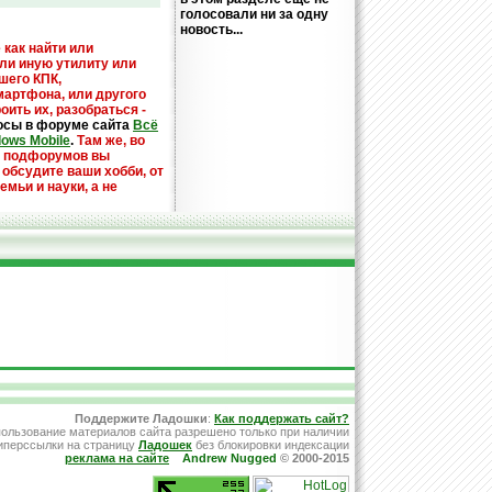
голосовали ни за одну
новость...
 как найти или
или иную утилиту или
шего КПК,
мартфона, или другого
оить их, разобраться -
осы в форуме сайта
Всё
dows Mobile
.
Там же, во
х подфорумов вы
 обсудите ваши хобби, от
емьи и науки, а не
Поддержите Ладошки
:
Как поддержать сайт?
ользование материалов сайта разрешено только при наличии
иперссылки на страницу
Ладошек
без блокировки индексации
реклама на сайте
Andrew Nugged
© 2000-2015