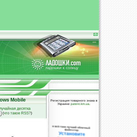
ows Mobile
Регистрация товарного знака в
Украине
patent.km.ua
.
лучайная десятка
(
что такое RSS?
)
и всё-таки лучший облачный
файл-стор:
Установите
DropBox уже
сегодня!
ПОЖАЛУЙСТА,