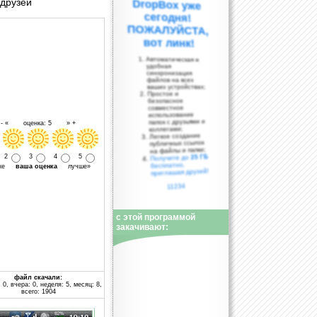
 друзей
вот линк!
Автоматическая и
удобная
синхронизация
файлов на всех
ваших устройствах;
Простое и
безопасное
совместное
использование
папок с друзьями и
- « оценка: 5 » +
коллегами;
Легкое создание
публичных ссылок
на файлы и папки;
25 ГБ
2
3
4
5
Получите до
бесплатно,
уже
ваша оценка
лучше»
приглашая друзей!
11234
с этой программой
закачивают:
файл скачали:
 0, вчера: 0, неделя: 5, месяц: 8,
всего: 1904