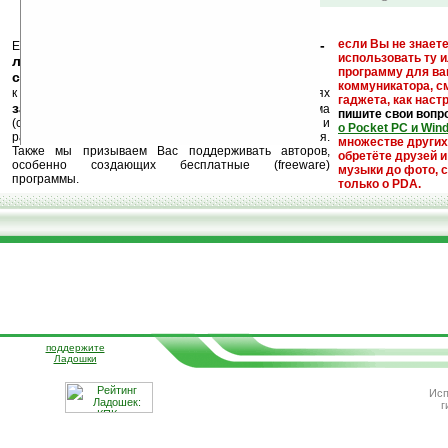
кейгены, кряки -
если Вы не знаете
Еще раз обращаем внимание, что
использовать ту 
лекарства, серийные номера, ключи и
программу для ва
ссылки на варезные сайты
коммуникатора, с
к публикации на нашем сайте в комментариях
гаджета, как настр
запрещены
, как и несанкционированная реклама
пишите свои вопр
(спам). Мы поддерживаем авторов программ и
о Pocket PC и Win
развитие легального программного обеспечения.
множестве други
Также мы призываем Вас поддерживать авторов,
обретёте друзей и
особенно создающих бесплатные (freeware)
музыки до фото, с
программы.
только о PDA.
поддержите
Ладошки
Исп
г