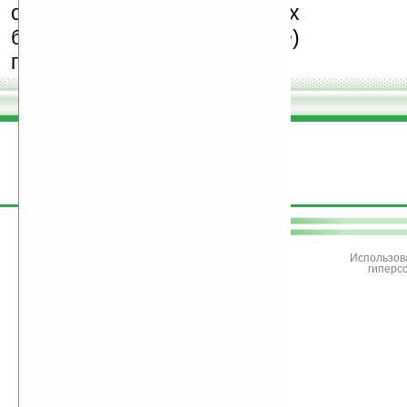
особенно создающих
бесплатные (freeware)
программы.
поддержите
Ладошки
Использов
гиперс