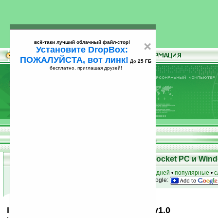
всё-таки лучший облачный файл-стор!
×
Установите DropBox:
ПОЖАЛУЙСТА, вот линк!
До
25 ГБ
бесплатно, приглашая друзей!
Установите
всё-таки лучший облачный файл-стор!
DropBox: ПОЖАЛУЙСТА, вот линк!
До
25
бесплатно, приглашая друзей!
ГБ
Скачать программы для КПК Pocket PC и Wind
к началу раздела
•
за сегодня
•
за 3 дня
•
за 7 дней
•
популярные
•
с
анонсы программ на email
• наш
на Google:
iLOCK e-wallet Password Manager v1.0