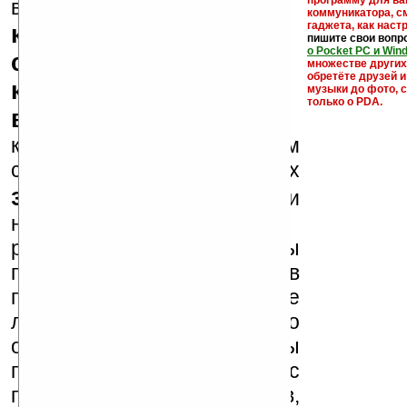
кейгены,
программу для ва
внимание, что
коммуникатора, с
гаджета, как настр
кряки - лекарства,
пишите свои вопр
о Pocket PC и Win
серийные номера,
множестве други
обретёте друзей и
ключи и ссылки на
музыки до фото, с
только о PDA.
варезные сайты
к публикации на нашем
сайте в комментариях
запрещены
, как и
несанкционированная
реклама (спам). Мы
поддерживаем авторов
программ и развитие
легального программного
обеспечения. Также мы
призываем Вас
поддерживать авторов,