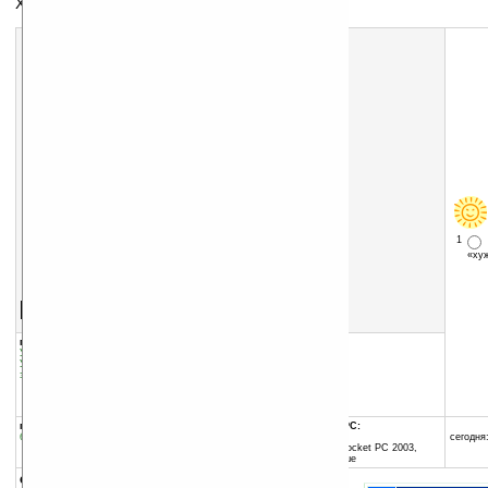
Хранитель паролей
1
«х
Скачать программу:
размер:
1384 Кб
скачать
iLOCK_e-
wallet_Password_Manager_v1.0
группы программы:
добавлена:
20.03.2004
Управление информацией
:
Шифрование
обновлена:
22.03.2004
Управление информацией
:
Блокноты и
записные книжки
автор программы:
Rick Winscot Consulting
www.zyche.com/
rickly@zyche.com
программа:
совместима с Pocket PC:
бесплатная
ARM процессор и выше
сегодня:
Windows Mobile 2003 (Pocket PC 2003,
Windows CE 4.20) и выше
описание: