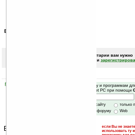
Ваше мнение будет первым.
Чтобы писать комментарии вам нужно
авторизоваться (войти)
или
зарегистрирова
Помогите Ладошкам стать лучше
Поиск по сайту и программам дл
своей поддержкой.
Mobile и Pocket PC при помощи
Хочешь футболку?
только по сайту
только 
по сайту и форуму
Web
Еще раз обращаем
если Вы не знаете
использовать ту 