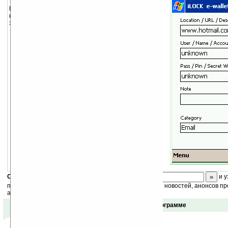
Программа для хранения паролей и любой другой
информации. Использует несколько степеней
защиты.
Скоро
конкурс
с призами! Подпишитесь:
и у
получайте ежедневный или еженедельный дайджест новостей, анонсов пр
акций сайта на ваш почтовый ящик.
Отзывы о программе