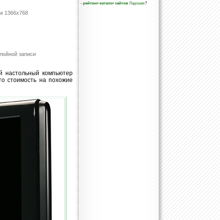
-
рейтинг-каталог сайтов
Ладошек
?
м 1366x768
лойной записи
ый настольный компьютер
то стоимость на похожие