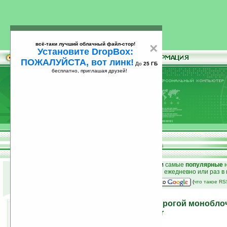
всё-таки лучший облачный файл-стор!
×
Установите DropBox:
ПОЖАЛУЙСТА, вот линк!
До
25 ГБ
бесплатно, приглашая друзей!
Установите
всё-таки лучший облачный файл-стор!
DropBox: ПОЖАЛУЙСТА, вот линк!
До
25
бесплатно, приглашая друзей!
ГБ
к началу раздела новостей
•
лучшие
новости
и
самые
популярные
н
простые
анонсы новостей
на email ежедневно или раз в
наш
на Google:
(
что такое R
eMachines EZ1601 — недорогой монобло
класса «all-in-one» от Acer
30.07.2009 18:32
просмотров: сегодня 1, всего 5907