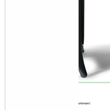
Основные характеристики eMachines EZ1601 включают:
Встроенная видеокарта Intel GMA 945