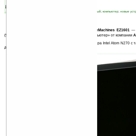
автор новости:
Роман Алексеев
связанные темы:
Acer
;
all in one
;
бюджетный
;
компьютер
;
новые уст
экономия
Н
а европейский прилавках скоро появится
eMachines EZ1601
— 
(
$399,99
в США) и привлекательный «семейный компьютер» от компании
A
Новинка от Acer работает на основе процессора Intel Atom N270 с т
диагональ экрана составляет 18,5 дюйма.