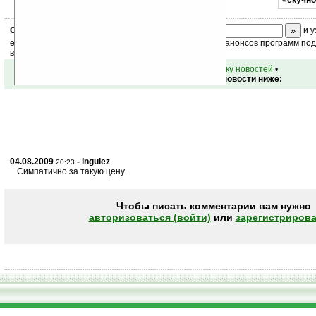
«
скучно
Скоро
конкурс
с призами! Подпишитесь:
и у
ежедневный или еженедельный дайджест новостей, анонсов программ под 
ваш почтовый ящик.
•
вернуться к списку новостей
•
Обсуждение этой новости ниже:
04.08.2009
- ingulez
20:23
Симпатично за такую цену
Чтобы писать комментарии вам нужно
авторизоваться (войти)
или
зарегистрирова