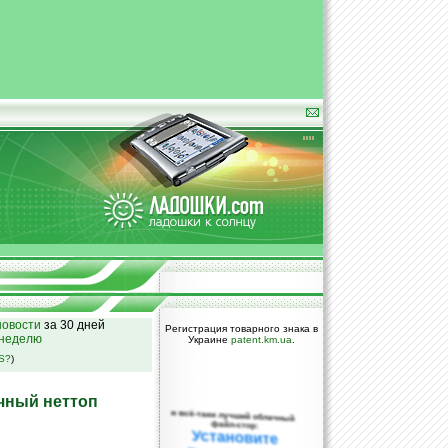
овости
за 30 дней
Регистрация товарного знака в
 неделю
Украине
patent.km.ua
.
SS?
)
чный неттоп
и всё-таки лучший облачный
файл-стор:
Установите
DropBox уже
сегодня!
ПОЖАЛУЙСТА,