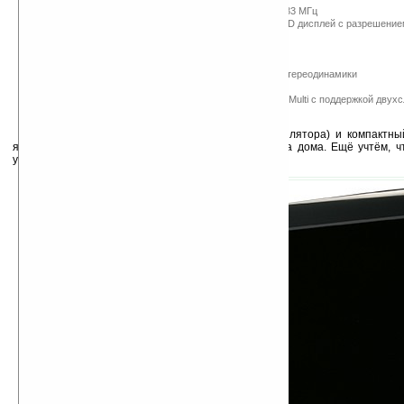
1 ГБ оперативной памяти стандарта DDR2 533 МГц
Широкоформатный (16:9) 18,5-дюймовый LCD дисплей с разрешение
Чипсет Intel 945GSE Express
ОС Microsoft® Windows® XP Home
Жёсткий диск SATA на 160 ГБ
Мультиформатный кардридер, встроенные стереодинамики
Wi-Fi 802.11 b/g, 5 х USB 2.0
Пишущий DVD-привод 8x DVD+/-R/RW SuperMulti с поддержкой двухс
Клавиатура и оптическая мышь в комплекте
Почти бесшумный (за счёт отсутствия вентилятора) и компактн
является хорошим решением для работы и отдыха дома. Ещё учтём, ч
устройства выше в среднем на $100.