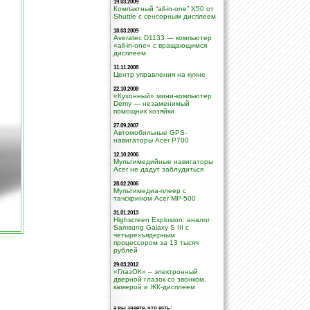
19.03.2009
Компактный “all-in-one” X50 от
Shuttle с сенсорным дисплеем
18.03.2009
Averatec D1133 — компьютер
«all-in-one» с вращающимся
дисплеем
11.11.2008
Центр управления на кухне
22.10.2008
«Кухонный» мини-компьютер
Demy — незаменимый
помощник хозяйки
27.09.2007
Автомобильные GPS-
навигаторы Acer P700
12.10.2006
Мультимедийные навигаторы
Acer не дадут заблудиться
28.02.2006
Мультимедиа-плеер с
тачскрином Acer MP-500
31.01.2013
Highscreen Explosion: аналог
Samsung Galaxy S III с
четырехъядерным
процессором за 13 тысяч
рублей
29.03.2012
«ГлазОК» – электронный
дверной глазок со звонком,
камерой и ЖК-дисплеем
а вы знаете, что есть: