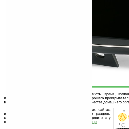
Как вариант, в свободное от основной работы время, компа
использоваться в качестве шикарной фоторамки, хорошего проигрывателя
вместо «напоминалок» на холодильнике, то есть в качестве домашнего орга
Устанавливайте линк на Ладошки на своих сайтах,
- « о
изучайте коммерческую информацию, посещайте разделы
сайта (форум, чат, новости, файлы, прочие). Оцените эту
новость и оставьте свой комментарий
ниже на странице
.
1