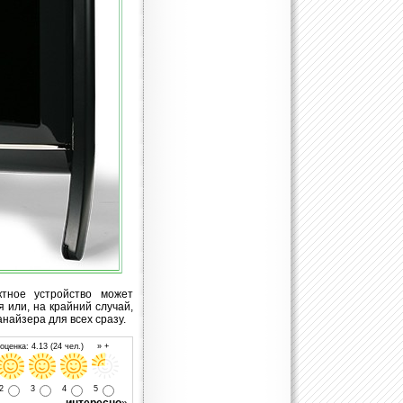
ктное устройство может
 или, на крайний случай,
найзера для всех сразу.
ценка: 4.13 (24 чел.) » +
2
3
4
5