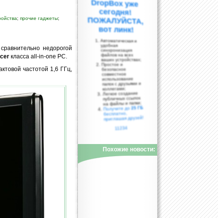
ройства
;
прочие гаджеты
;
вот линк!
Автоматическая и
удобная
сравнительно недорогой
синхронизация
файлов на всех
cer
класса all-in-one PC.
ваших устройствах;
Простое и
актовой частотой 1,6 ГГц,
безопасное
совместное
использование
папок с друзьями и
коллегами;
Легкое создание
публичных ссылок
на файлы и папки;
25 ГБ
Получите до
бесплатно,
приглашая друзей!
11234
Похожие новости: