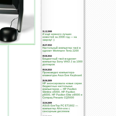
31.12.2008
И ещё немного лучших
новостей за 2008 год — на
закуску! :)
26.07.2010
Настольный компьютер «всё в
одном» Wortmann Terra 2200
09.06.2010
Бюджетный «всё-в-одном»
компьютер Sony VAIO J за 1000
долларов
09.04.2010
Промовидео компьютера-
клавиатуры Asus Eee Keyboard
26.06.2009
HP анонсировала новые серии
бюджетных настольных
компьютеров — HP Pavilion
Slimline s5000, HP Pavilion
p6000, HP Pavilion Elite e9000 и
Compaq Presario CQ5000
15.04.2009
ASUS EeeTop PC ET1602 —
компьютер All-in-one с
сенсорным дисплеем