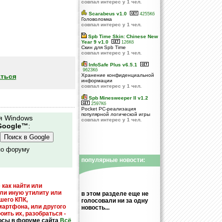
совпал интерес у 1 чел.
Scarabeus v1.0
4255Кб
Головоломка
совпал интерес у 1 чел.
Spb Time Skin: Chinese New
Year 9 v1.0
126Кб
Cкин для Spb Time
совпал интерес у 1 чел.
InfoSafe Plus v6.5.1
9623Кб
ться
Хранение конфиденциальной
информации
совпал интерес у 1 чел.
Spb Minesweeper II v1.2
2597Кб
Pocket PC-реализация
популярной логической игры
я Windows
совпал интерес у 1 чел.
Google™
:
по форуму
популярные новости:
 как найти или
или иную утилиту или
в этом разделе еще не
шего КПК,
голосовали ни за одну
мартфона, или другого
новость...
оить их, разобраться -
осы в форуме сайта
Всё