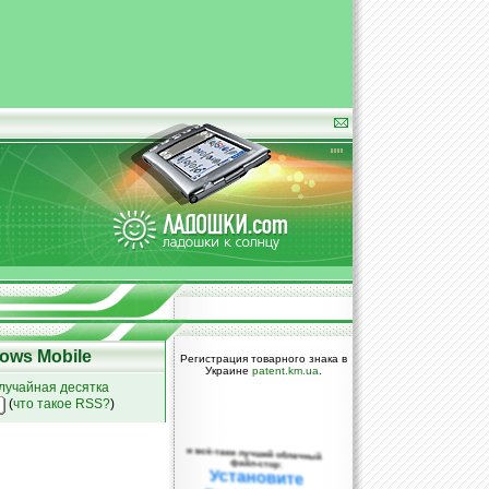
ows Mobile
Регистрация товарного знака в
Украине
patent.km.ua
.
лучайная десятка
(
что такое RSS?
)
и всё-таки лучший облачный
файл-стор:
Установите
DropBox уже
сегодня!
ПОЖАЛУЙСТА,