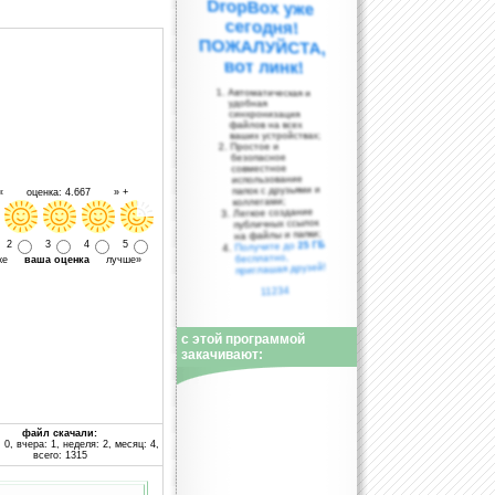
вот линк!
Автоматическая и
удобная
синхронизация
файлов на всех
ваших устройствах;
Простое и
безопасное
совместное
использование
папок с друзьями и
 « оценка: 4.667 » +
коллегами;
Легкое создание
публичных ссылок
на файлы и папки;
25 ГБ
2
3
4
5
Получите до
бесплатно,
уже
ваша оценка
лучше»
приглашая друзей!
11234
с этой программой
закачивают:
файл скачали:
 0, вчера: 1, неделя: 2, месяц: 4,
всего: 1315