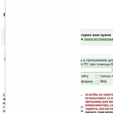
Ваше мнение будет первым.
Чтобы писать комментарии вам нужно
авторизоваться (войти)
или
зарегистрирова
Помогите Ладошкам стать лучше
Поиск по сайту и программам дл
своей поддержкой.
Mobile и Pocket PC при помощи
Хочешь футболку?
только по сайту
только 
по сайту и форуму
Web
кейгены, кряки -
если Вы не знаете
Еще раз обращаем внимание, что
использовать ту 
лекарства, серийные номера, ключи и
программу для ва
ссылки на варезные сайты
коммуникатора, с
к публикации на нашем сайте в комментариях
гаджета, как настр
запрещены
, как и несанкционированная реклама
пишите свои вопр