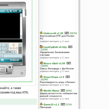
Undercroft v1.20
3087Кб
Фэнтезийная РПГ для Pocket
PC
совпал интерес у 1 чел.
CashCptEdit v0.02p
1143Кб
Управление банковскими
счетами
совпал интерес у 1 чел.
Resco xBall v2.00
1300Кб
Смесь бильярда с футболом
совпал интерес у 1 чел.
Smart Drops v1.0
1919Кб
Разновидность игры «Линии»
совпал интерес у 1 чел.
знайте, а также
Marble Mania
395Кб
ограмм под ваш КПК,
Шарик катается по лабиринтам
разной сложности
совпал интерес у 1 чел.
Game15 v1.1
537Кб
Пятнашки