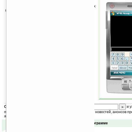
Калькулятор с поддержкой матричных
вычислений.
Необходим
.NET Compact Framework v3.5
.
Скоро
конкурс
с призами! Подпишитесь:
и у
получайте ежедневный или еженедельный дайджест новостей, анонсов пр
акций сайта на ваш почтовый ящик.
Отзывы о программе