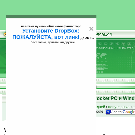
всё-таки лучший облачный файл-стор!
×
Установите DropBox:
ПОЖАЛУЙСТА, вот линк!
До
25 ГБ
бесплатно, приглашая друзей!
Установите
всё-таки лучший облачный файл-стор!
DropBox: ПОЖАЛУЙСТА, вот линк!
До
25
бесплатно, приглашая друзей!
ГБ
Скачать программы для КПК Pocket PC и Wind
к началу раздела
•
за сегодня
•
за 3 дня
•
за 7 дней
•
популярные
•
с
анонсы программ на email
• наш
на Google:
Windows Mobile 6 Calculator