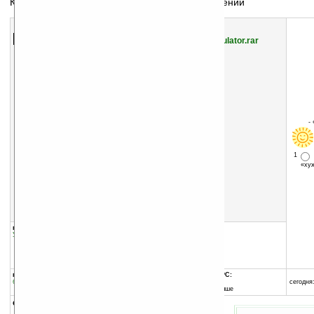
Калькулятор с поддержкой матричных вычислений
Скачать программу:
размер:
141 Кб
скачать
Windows_Mobile_6_Calculator.rar
-
1
«х
группы программы:
добавлена:
05.11.2010
Управление информацией
:
Калькуляторы
обновлена:
05.11.2010
автор программы:
Oguz Koroglu
oguzkoroglu.net/
программа:
совместима с Pocket PC:
бесплатная
ARM процессор и выше
сегодня:
Windows Mobile 5.0 и выше
описание: