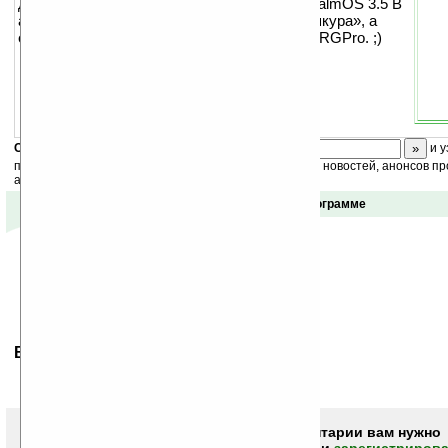
для работы
эмулятора
в режиме TRGPro PalmOS 3.5 В
архиве также находится «кожа», «скин», «шкура», а
если по русски, — графическая оболочка TRGPro. ;)
Скоро
конкурс
с призами! Подпишитесь:
и у
получайте ежедневный или еженедельный дайджест новостей, анонсов пр
акций сайта на ваш почтовый ящик.
Отзывы о программе
Ваше мнение будет первым.
Чтобы писать комментарии вам нужно