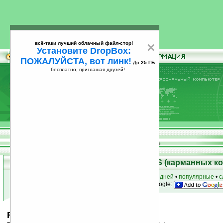
всё-таки лучший облачный файл-стор!
×
Установите DropBox:
ПОЖАЛУЙСТА, вот линк!
До
25 ГБ
бесплатно, приглашая друзей!
Установите
всё-таки лучший облачный файл-стор!
DropBox: ПОЖАЛУЙСТА, вот линк!
До
25
бесплатно, приглашая друзей!
ГБ
Скачать программы для Palm OS (карманных к
к началу раздела
•
за сегодня
•
за 3 дня
•
за 7 дней
•
популярные
•
с
анонсы программ на email
• наш
на Google:
ROM TRGPro PalmOS 3.5