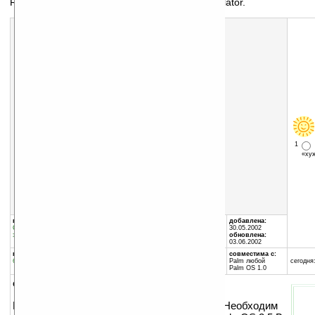
ROM — TRGPro PalmOS 3.5 для PalmOS Emulator.
1
«х
Скачать программу:
размер:
1001 Кб
скачать
trgprorom.zip
группы программы:
автор программы:
добавлена:
Специальный софт
:
ROM-файлы
Palm, Inc.
30.05.2002
эмулятора Palm
www.palmos.com
обновлена:
support@palmos.com
03.06.2002
программа:
совместима с:
бесплатная
Palm любой
сегодня:
Palm OS 1.0
описание:
ROM, файл-образ операционной системы. Необходим