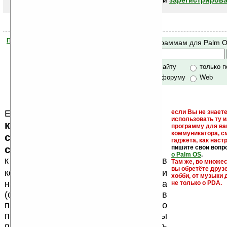
авторизоваться (войти)
или
зарегистрирова
Помогите Ладошкам стать лучше
Поиск по программам для Palm 
своей поддержкой.
Хочешь футболку?
только по сайту
только 
по сайту и форуму
Web
Еще раз обращаем внимание, что
если Вы не знаете
использовать ту 
кейгены, кряки - лекарства,
программу для ва
коммуникатора, с
серийные номера, ключи и
гаджета, как настр
ссылки на варезные сайты
пишите свои вопр
о Palm OS
.
к публикации на нашем сайте в
Там же, во множе
вы обретёте друз
запрещены
комментариях
, как и
хобби, от музыки 
несанкционированная реклама
не только о PDA.
(спам). Мы поддерживаем авторов
программ и развитие легального
программного обеспечения. Также мы
призываем Вас поддерживать