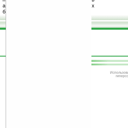
авторов, особенно создающих
бесплатные (freeware) программы.
поддержите
Ладошки
Использов
гиперс