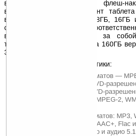
варианта устройств: с флеш-на
винчестером. Флеш вариант таблет
всего 10 мм и ёмкостью 8ГБ, 16ГБ 
стоить $250, $300 и $380 соответственн
винчестером сразу тянет за собой
толщины до 20 мм. Цена за 160ГБ вер
330$, а за 500ГБ — 430$.
Технические характеристики:
Поддержка видеоформатов — MPE
720p), MPEG-48 (до DVD-разрешен
(до 720p), WMV (до DVD-разрешен
(QVGA), с плагинами: MPEG-2, WM
VOB
Поддержка аудиоформатов: MP3,
(PCM/ADPCM), AAC9, AAC+, Flac и
плагинами: AC3-стерео и аудио 5.1