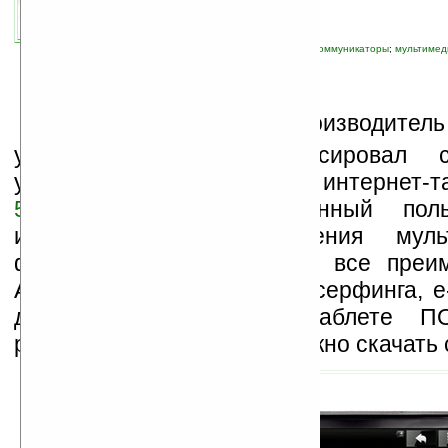
автор новости:
Владимир Литовченко
связанные темы:
Android
;
Archos
;
UMPC
;
коммуникаторы
;
мультимед
В
чера французский производитель
устройств
Archos
анонсировал с
устройство с ОС Android. В интернет-
5
используется собственный польз
интерфейс для управления муль
функциями и параллельно все преи
Android от Google для веб-серфинга, e-
для использования в таблете П
разработчиков, которые можно скачать 