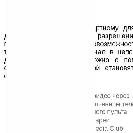
В дополнение к стандартному для
дюймовому дисплею с разрешени
пикселей, расширить видеовозможност
также расширить функционал в цело
домашнего кинотеатра, можно с п
станции, благодаря которой становя
функции:
запись ТВ-программ
воспроизведение HD-видео через
веб-серфинг на подключенном тел
помощью дистанционного пульта
ускорение зарядки батареи
доступ к библиотеке Media Club