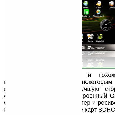
Хотя внешне таблет и похо
предшественников, но по некоторым
всё-таки отличается в лучшую сто
Android Archos 5 имеет встроенный GP
Wi-Fi 802.11n, FM трансмиттер и ресив
слот (также доступно чтение карт SDHC