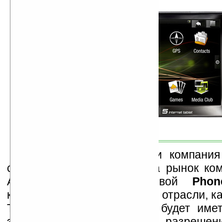
На той же презентации компания
своё намерение выхода на рынок ком
Archos позиционирует свой
Phon
конкуренты таким монстрам отрасли, ка
Toshiba TG01. Устройство будет име
экран на 4.3 дюйма с разрешен