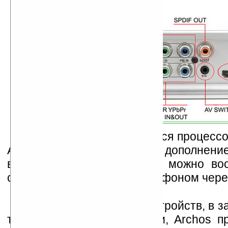
Сердцем таблета является процесс
A8 с частотой 800МГц. В дополнение
выхода в Интернет, также можно вос
связкой таблета с 3,5G телефоном через
Как всегда, для своих устройств, в 
типа носителя информации, Archos пр