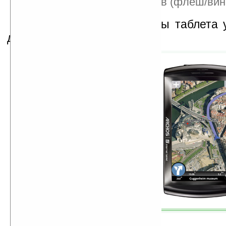
Вес — 182/286 граммов (флеш/вин
На сегодня все варианты таблета 
для заказа.