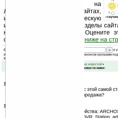
- « о
Устанавливайте линк на
Ладошки на своих сайтах,
1
изучайте коммерческую
«
скучно
информацию, посещайте разделы сайта
новости, файлы, прочие). Оцените э
оставьте свой комментарий
ниже на ст
Скоро
конкурс
с призами! Подпишитесь:
и у
ежедневный или еженедельный дайджест новостей, анонсов программ под 
ваш почтовый ящик.
•
вернуться к списку новостей
•
Обсуждение этой новости ниже:
17.09.2009
- Badakar
05:35
очень интересный! а цена указана с этой самой ст
кстати, на нашем сайте тоже идет продажа?
17.09.2009
- Joss
12:55
Нет цена указана для самого устройства: ARCHOS 5
earphones, Standard USB cable, DVR Station ada