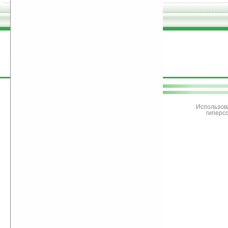
поддержите
Ладошки
Использов
гиперс