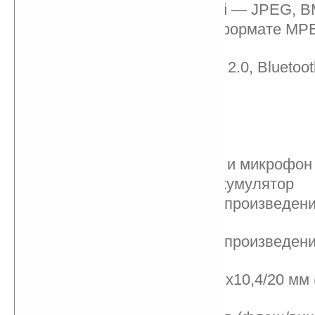
Форматы изображений — JPEG, B
Запись ТВ-передач в формате MP
(только для Европы)
Коммуникации — USB 2.0, Bluetooth
(802.11 b/g/n)
FM-трансмиттер
FM-приемник с RDS
GPS-приемник
Встроенные динамики и микрофон
Литий-полимерный аккумулятор
Время работы при воспроизведен
до 22 часов
Время работы при воспроизведен
7 часов
Размеры — 143,2x78,8x10,4/20 мм
винчестер)