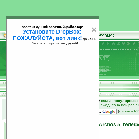
всё-таки лучший облачный файл-стор!
×
Установите DropBox:
ПОЖАЛУЙСТА, вот линк!
До
25 ГБ
бесплатно, приглашая друзей!
Установите
всё-таки лучший облачный файл-стор!
DropBox: ПОЖАЛУЙСТА, вот линк!
До
25
бесплатно, приглашая друзей!
ГБ
к началу раздела новостей
•
лучшие
новости
и
самые
популярные
н
простые
анонсы новостей
на email ежедневно или раз в
наш
на Google:
(
что такое R
Android интернет-таблет Archos 5, телеф
подходе
16.09.2009 18:00
просмотров: сегодня 1, всего 7213