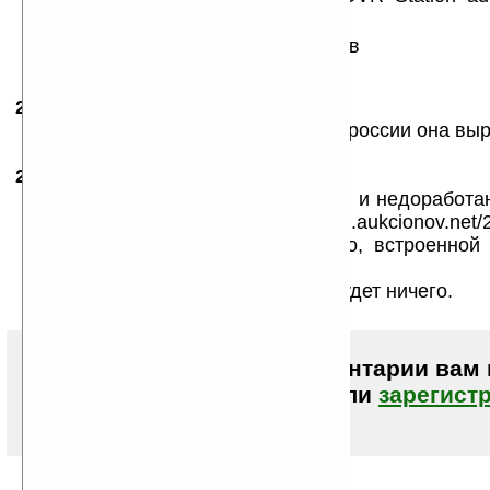
Guide (QSG)
Цена DVR-станции — 100 долларов
25.09.2009
- Norma
13:09
цена оч. хорошая, но для жителей россии она выра
29.09.2009
-
dime
10:57
Андроид увы все еще очень сврой и недоработан
пол года пользуюсь ( http://blog.aukcionov.net/2
android-phone/ ) глюков многовато, встроенной
подтормаживает...
Его бы еще пару лет допилить и будет ничего.
Чтобы писать комментарии вам
авторизоваться (войти)
или
зарегист