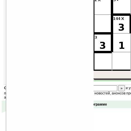
Судоку с генератором пазлов.
Скоро
конкурс
с призами! Подпишитесь:
и у
получайте ежедневный или еженедельный дайджест новостей, анонсов пр
акций сайта на ваш почтовый ящик.
Отзывы о программе