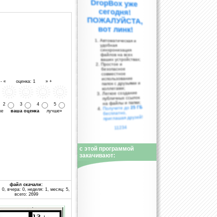
вот линк!
Автоматическая и
удобная
синхронизация
файлов на всех
ваших устройствах;
Простое и
безопасное
совместное
использование
- « оценка: 1 » +
папок с друзьями и
коллегами;
Легкое создание
публичных ссылок
на файлы и папки;
2
3
4
5
25 ГБ
Получите до
уже
ваша оценка
лучше»
бесплатно,
приглашая друзей!
11234
с этой программой
закачивают:
файл скачали:
 0, вчера: 0, неделя: 1, месяц: 5,
всего: 2699