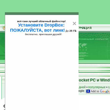
всё-таки лучший облачный файл-стор!
×
Установите DropBox:
ПОЖАЛУЙСТА, вот линк!
До
25 ГБ
бесплатно, приглашая друзей!
Установите
всё-таки лучший облачный файл-стор!
DropBox: ПОЖАЛУЙСТА, вот линк!
До
25
бесплатно, приглашая друзей!
ГБ
Скачать программы для КПК Pocket PC и Wind
к началу раздела
•
за сегодня
•
за 3 дня
•
за 7 дней
•
популярные
•
с
анонсы программ на email
• наш
на Google:
CalcuDoku v2.0