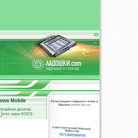
ows Mobile
Регистрация товарного знака в
Украине
patent.km.ua
.
лучайная десятка
(
что такое RSS?
)
и всё-таки лучший облачный
файл-стор:
Установите
DropBox уже
сегодня!
ПОЖАЛУЙСТА,