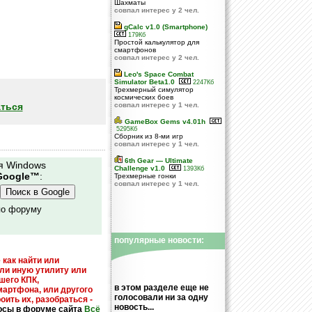
Шахматы
совпал интерес у 2 чел.
gCalc v1.0 (Smartphone)
179Кб
Простой калькулятор для
смартфонов
совпал интерес у 2 чел.
Leo's Space Combat
Simulator Beta1.0
2247Кб
Трехмерный симулятор
космических боев
ться
совпал интерес у 1 чел.
GameBox Gems v4.01h
5295Кб
Сборник из 8-ми игр
совпал интерес у 1 чел.
6th Gear — Ultimate
я Windows
Challenge v1.0
1393Кб
Google™
:
Трехмерные гонки
совпал интерес у 1 чел.
по форуму
популярные новости:
 как найти или
или иную утилиту или
шего КПК,
в этом разделе еще не
мартфона, или другого
голосовали ни за одну
оить их, разобраться -
новость...
осы в форуме сайта
Всё