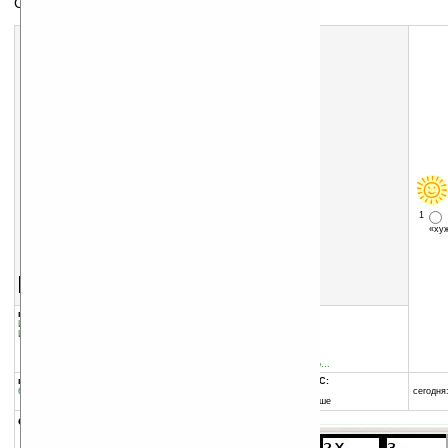
Судоку с генератором пазлов
1
«х
Скачать программу:
размер:
3296 Кб
скачать
CalcuDoku_v2.0.cab
группы программы:
добавлена:
25.01.2011
Игры
:
прочее
обновлена:
30.03.2013
Игры
:
Логические
автор программы:
Windkracht8
calcudoku.windkracht8.co...
программа:
совместима с Pocket PC:
бесплатная
ARM процессор и выше
сегодня:
Windows Mobile 5.0 и выше
описание: