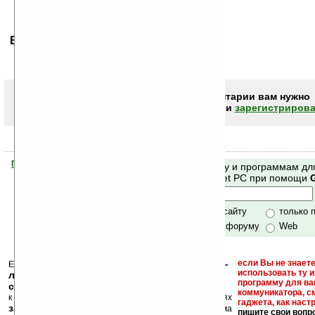
Ваше мнение будет первым.
Чтобы писать комментарии вам нужно
авторизоваться (войти)
или
зарегистрирова
Помогите Ладошкам стать лучше
Поиск по сайту и программам дл
своей поддержкой.
Mobile и Pocket PC при помощи
Хочешь футболку?
только по сайту
только 
по сайту и форуму
Web
кейгены, кряки -
если Вы не знаете
Еще раз обращаем внимание, что
использовать ту 
лекарства, серийные номера, ключи и
программу для ва
ссылки на варезные сайты
коммуникатора, с
к публикации на нашем сайте в комментариях
гаджета, как настр
запрещены
, как и несанкционированная реклама
пишите свои вопр