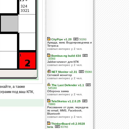
CityPipe v1.20
502Кб
Аркада, микс Водопроводчика и
Тетриса
совпал интерес у 2 чел.
Bombus-ng build 434
355Кб
Jabber-клиент для КПК
совпал интерес у 2 чел.
NET Monitor v2.31
550Кб
Сетевой монитор
совпал интерес у 2 чел.
The Last Defender v1.1
знайте, а также
5451Кб
Оборона замка
ограмм под ваш КПК,
совпал интерес у 2 чел.
TeleSketsa v1.2.0.25
768Кб
Рисование от руки, передача
по email, MMS, Facebook,
Bluetooth
совпал интерес у 2 чел.
ThinkerBoard v0.2.0028
beta
837Кб