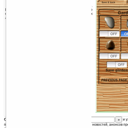
Японский сад камней у вас в кармане.
Расслабьтесь и помедитируйте создавая красивые
символические представления природных
ландшафтов на вашем телефоне.
Скоро
конкурс
с призами! Подпишитесь:
и у
получайте ежедневный или еженедельный дайджест новостей, анонсов пр