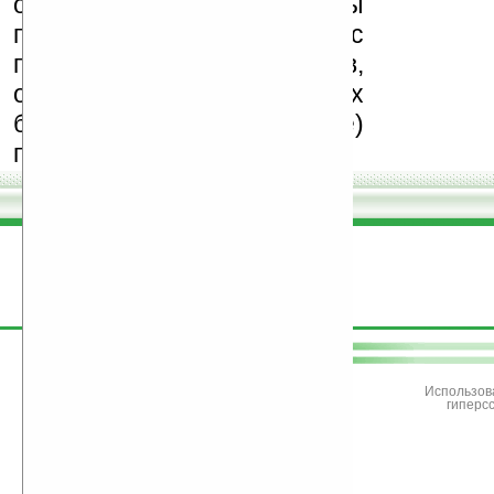
обеспечения. Также мы
призываем Вас
поддерживать авторов,
особенно создающих
бесплатные (freeware)
программы.
поддержите
Ладошки
Использов
гиперс