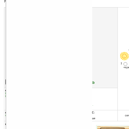
Японский сад камней у вас в кармане
1
«х
Скачать программу:
размер:
5205 Кб
скачать
PocketZen_Lite_v1.0.cab
группы программы:
добавлена:
24.02.2011
Игры
:
прочее
обновлена:
24.02.2011
Игры
:
Симуляторы
автор программы:
bbonzz
sites.google.com/site/bb...
http://sites.google.com/...
программа:
совместима с Pocket PC:
бесплатная
ARM процессор и выше
сег
Windows Mobile 6.0 и выше
описание: