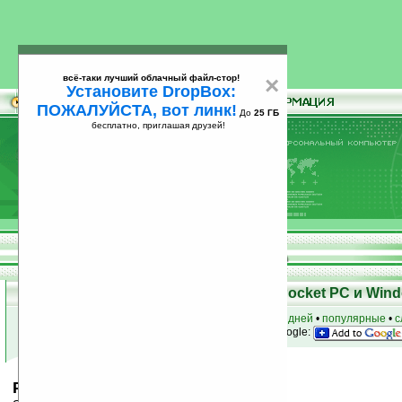
всё-таки лучший облачный файл-стор!
×
Установите DropBox:
ПОЖАЛУЙСТА, вот линк!
До
25 ГБ
бесплатно, приглашая друзей!
Установите
всё-таки лучший облачный файл-стор!
DropBox: ПОЖАЛУЙСТА, вот линк!
До
25
бесплатно, приглашая друзей!
ГБ
Скачать программы для КПК Pocket PC и Wind
к началу раздела
•
за сегодня
•
за 3 дня
•
за 7 дней
•
популярные
•
с
анонсы программ на email
• наш
на Google:
PocketZen Lite v1.0