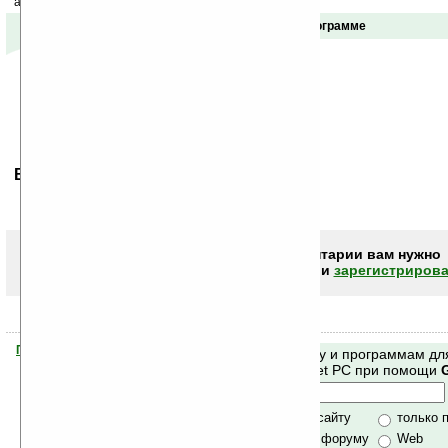
акций сайта на ваш почтовый ящик.
Отзывы о программе
Ваше мнение будет первым.
Чтобы писать комментарии вам нужно
авторизоваться (войти)
или
зарегистрирова
Помогите Ладошкам стать лучше
Поиск по сайту и программам дл
своей поддержкой.
Mobile и Pocket PC при помощи
Хочешь футболку?
только по сайту
только 
по сайту и форуму
Web