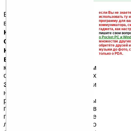
Еще раз обращаем
если Вы не знаете
использовать ту 
кейгены,
программу для ва
внимание, что
коммуникатора, с
гаджета, как настр
кряки - лекарства,
пишите свои вопр
о Pocket PC и Win
серийные номера,
множестве други
обретёте друзей и
ключи и ссылки на
музыки до фото, с
только о PDA.
варезные сайты
к публикации на нашем
сайте в комментариях
запрещены
, как и
несанкционированная
реклама (спам). Мы
поддерживаем авторов
программ и развитие
легального программного