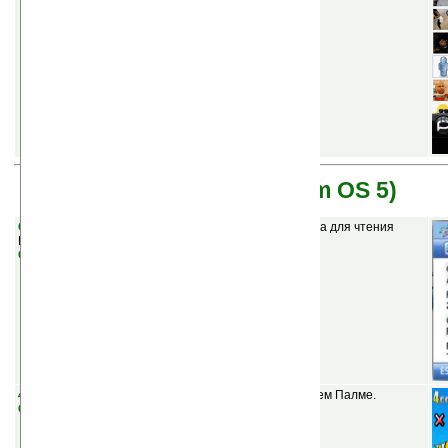
Garnet OS (бывшая Palm OS 5)
GoTreo News Reader v1.0
(бесплатная) — Программа для чтения
RSS-лент.
Скачать
4cast v1.96
(шареварная) — прогноз погоды на вашем Палме.
Скачать