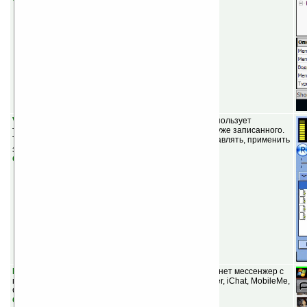
Virtual Recorder v1.2
(шареварная) — диктофон, использует
технологию, которая позволяет записывать поверх уже записанного.
Также можно редактировать запись: копировать, вставлять, применить
затухание.
Скачать
Palringo IM v2.01
(бесплатная) — бесплатный интернет мессенжер с
поддержкой MSN, AIM, Yahoo, Google Talk, ICQ, Jabber, iChat, MobileMe,
Gadu-Gadu, Facebook Chat (Alpha).
Скачать