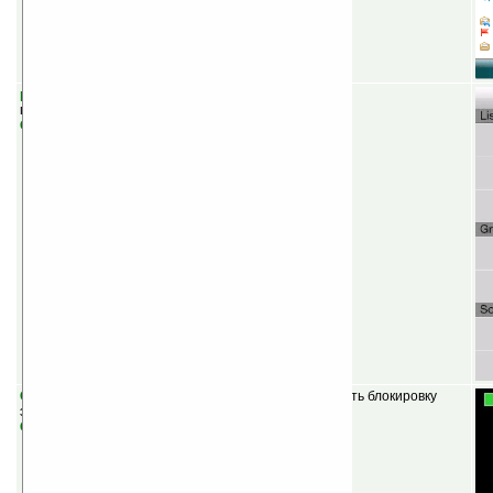
pTasks v0.658
(бесплатная) — менеджер задач с
пальцеориентированным интерфейсом.
Скачать
CurtainCall v0.8.0
(бесплатная) — позволит настроить блокировку
экрана с множеством возможностей.
Скачать