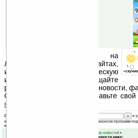
- « 
Устанавливайте линк на
Ладошки на своих сайтах,
1
изучайте коммерческую
«
скучно
информацию, посещайте
разделы сайта (форум, чат, новости, фа
Оцените эту новость и оставьте свой
ниже на странице
.
Скоро
конкурс
с призами! Подпишитесь:
и у
ежедневный или еженедельный дайджест новостей, анонсов программ под 
ваш почтовый ящик.
•
вернуться к списку новостей
•
Обсуждение этой новости ниже: