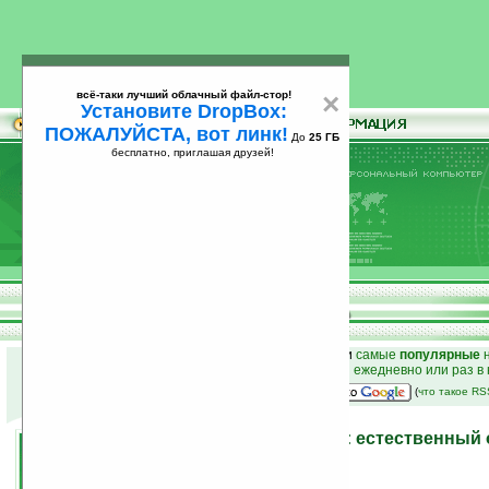
всё-таки лучший облачный файл-стор!
×
Установите DropBox:
ПОЖАЛУЙСТА, вот линк!
До
25 ГБ
бесплатно, приглашая друзей!
Установите
всё-таки лучший облачный файл-стор!
DropBox: ПОЖАЛУЙСТА, вот линк!
До
25
бесплатно, приглашая друзей!
ГБ
к началу раздела новостей
•
лучшие
новости
и
самые
популярные
н
простые
анонсы новостей
на email ежедневно или раз в
наш
на Google:
(
что такое R
Программы на Ладошках: естественный о
2009 года
01.01.2010 14:58
просмотров: сегодня 2, всего 6703