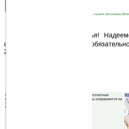
автор новости:
vicious
связанные темы:
Palm OS
;
Windows Mobile
;
лучшие программы Windo
С
Новыи Годом, друзья! Надеем
сегодняшней подборки вам обязательно
2010-ом.
Windows Mobile
OpenMobileMaps v1.0.3640.29639
(бесплатная) — бесплатная
программа для навигации, аналог Google Maps. Карты сохраняются на
устройстве и загружаются только новые.
Скачать