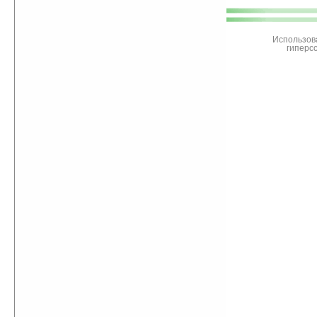
поддержите
Ладошки
Использов
гиперс