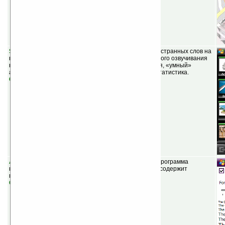
SPB Flash Cards v1.0
(шареварная) — изучение иностранных слов на
виртуальных флеш-картах с возможностями голосового озвучивания
носителями языка, визуализации процесса обучения, «умный»
адаптирующийся алгоритм обучения и подробная статистика.
Скачать
Advanced Configuration Tools v3.3
(бесплатная) — программа
позволяет дополнительно настроить вашу систему, содержит
множество твиков.
Скачать