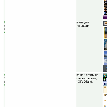
Resco Photo Manager v7.03
(шареварная) — приложение для
организации, просмотра, улучшения и редактирования ваших
изображений на КПК.
Скачать
Яндекс.Почта 2.20
(бесплатная) — удобный клиент вашей почты на
Яндексе. Получайте и пишите письма, а также общайтесь со всеми,
кто использует Jabber-протокол (Яндекс, LiveJournal, QIP, GTalk).
Скачать