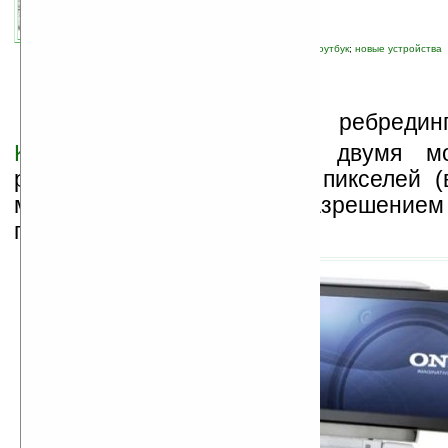
автор новости:
Владимир Литовченко
связанные темы:
Kohjinsha
;
UMPC
;
мининоутбук
;
новые устройства
Н
етбук
Onkyo DX
— ребрединг
Kohjinsha DZ
, обзавёлся двумя м
разрешением 1366 x 768 пикселей (
мониторов Kohjinsha с разрешение
пикселей).