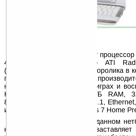
Кроме того, нетбук имеет процессо
40, графический адаптер ATI Ra
(который, как видно из видеоролика в к
показывает неплохую производи
несильно накрученных 3D-играх и вос
HD-видео), от 2 до 4 ГБ RAM, 
802.11b/g/n WiFi, Bluetooth 2.1, Etherne
и управляющую ОС Windows 7 Home Pr
Все было бы хорошо в данном нетб
не цена в $1099, которая заставляет