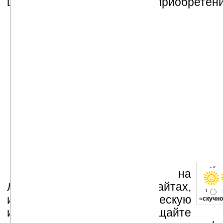
целесообразности данного приобретени
- « о
Устанавливайте линк на
Ладошки на своих сайтах,
1
изучайте коммерческую
«
скучно
информацию, посещайте