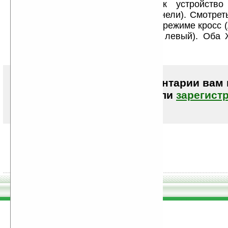
Вообще-то он задумывался как устройство
стереопар (2 ракурса на одной панели). Смотре
в пассивных поляроидных очках в режиме кросс 
правый экран, а правый глаз — левый). Оба 
ортогональные поляризации
Чтобы писать комментарии вам
авторизоваться (войти)
или
зарегист