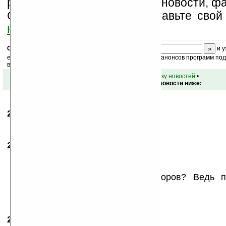
разделы сайта (форум, чат, новости, фа
Оцените эту новость и оставьте свой
ниже на странице
.
Скоро
конкурс
с призами! Подпишитесь:
и у
ежедневный или еженедельный дайджест новостей, анонсов программ под 
ваш почтовый ящик.
•
вернуться к списку новостей
•
Обсуждение этой новости ниже:
26.01.2010
- nnnn2006
05:42
уродство!
26.01.2010
- Nadia
19:47
Тут еще два важных вопроса:
1) вес такого «мутанта»;
2) на сколько хватит аккумуляторов? Ведь по
больше всего.
Отсюда — какой тогда смысл?
27.01.2010
- Большой Дядя
17:01