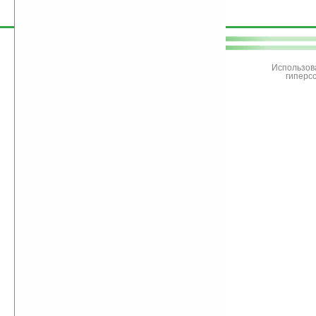
поддержите
Ладошки
Использов
гиперс