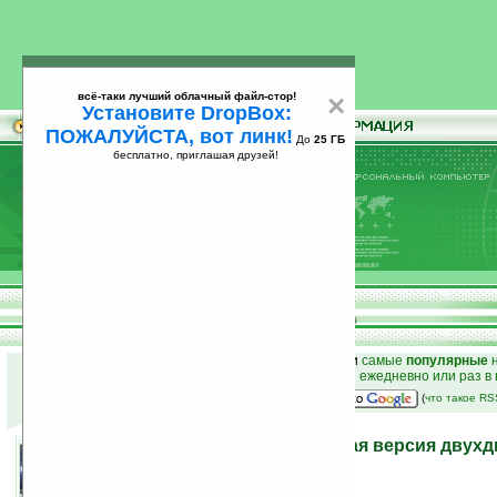
всё-таки лучший облачный файл-стор!
×
Установите DropBox:
ПОЖАЛУЙСТА, вот линк!
До
25 ГБ
бесплатно, приглашая друзей!
Установите
всё-таки лучший облачный файл-стор!
DropBox: ПОЖАЛУЙСТА, вот линк!
До
25
бесплатно, приглашая друзей!
ГБ
к началу раздела новостей
•
лучшие
новости
и
самые
популярные
н
простые
анонсы новостей
на email ежедневно или раз в
наш
на Google:
(
что такое R
Onkyo DX – ребрединговая версия двух
нетбука Kohjinsha DZ
25.01.2010 12:56
просмотров: сегодня 1, всего 2923