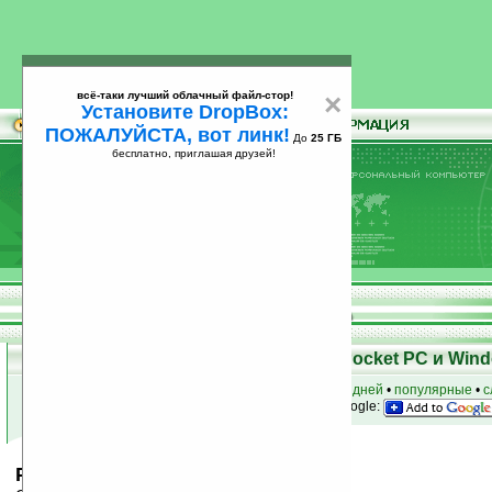
всё-таки лучший облачный файл-стор!
×
Установите DropBox:
ПОЖАЛУЙСТА, вот линк!
До
25 ГБ
бесплатно, приглашая друзей!
Установите
всё-таки лучший облачный файл-стор!
DropBox: ПОЖАЛУЙСТА, вот линк!
До
25
бесплатно, приглашая друзей!
ГБ
Скачать программы для КПК Pocket PC и Wind
к началу раздела
•
за сегодня
•
за 3 дня
•
за 7 дней
•
популярные
•
с
анонсы программ на email
• наш
на Google:
Postino v1.0.2