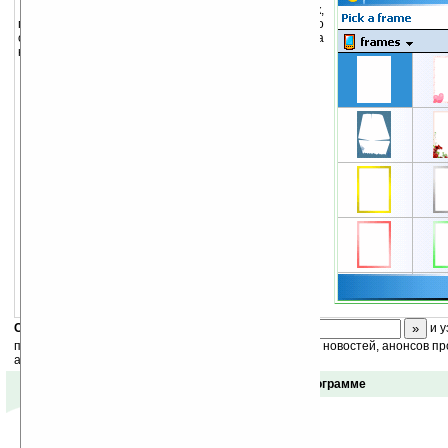
Программа для создания и отсылки открыток,
причем воспользовавшись сервисом можно
отправить реальную открытку напечатанную на
качественной бумаге.
Скоро
конкурс
с призами! Подпишитесь:
и у
получайте ежедневный или еженедельный дайджест новостей, анонсов пр
акций сайта на ваш почтовый ящик.
Отзывы о программе