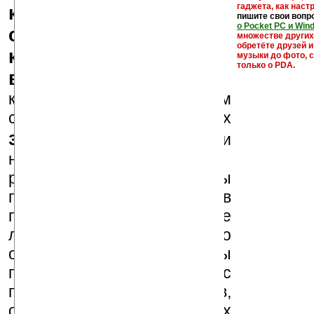
гаджета, как настр
кряки - лекарства,
пишите свои вопр
о Pocket PC и Win
серийные номера,
множестве други
обретёте друзей и
ключи и ссылки на
музыки до фото, с
только о PDA.
варезные сайты
к публикации на нашем
сайте в комментариях
запрещены
, как и
несанкционированная
реклама (спам). Мы
поддерживаем авторов
программ и развитие
легального программного
обеспечения. Также мы
призываем Вас
поддерживать авторов,
особенно создающих