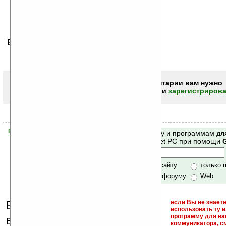
Ваше мнение будет первым.
Чтобы писать комментарии вам нужно
авторизоваться (войти)
или
зарегистрирова
Помогите Ладошкам стать лучше
Поиск по сайту и программам дл
своей поддержкой.
Mobile и Pocket PC при помощи
Хочешь футболку?
только по сайту
только 
по сайту и форуму
Web
Еще раз обращаем
если Вы не знаете
использовать ту 
кейгены,
программу для ва
внимание, что
коммуникатора, с