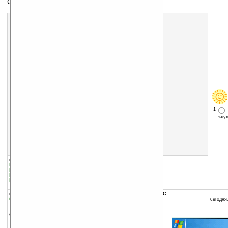
Создание и отсылка открыток
1
«х
Скачать программу:
размер:
2042 Кб
скачать
Postino_v1.0.2.zip
группы программы:
добавлена:
06.04.2011
Коммуникации и сети
:
прочее
обновлена:
25.02.2013
Коммуникации и сети
:
Интернет
Графика
:
прочее
автор программы:
Графика
:
Редакторы
AnguriaLab
www.angurialab.com/
программа:
совместима с Pocket PC:
бесплатная
ARM процессор
сегодня:
Windows CE 2.0 и выше
описание: