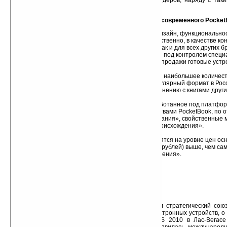
лидеров среди производителей электронных ридеров, наряду с таким
Amazon.
Основные конкурентные характеристики современного Pocket
PocketBook самостоятельно разрабатывает дизайн, функциональност
программное обеспечение своих устройств. Естественно, в качестве ко
производству используются китайские фабрики, как и для всех других б
разработка и производство полностью находится под контролем специ
PocketBook не приобретает с целью брендинга и продажи готовые устро
большинство других локальных брендов.
Устройства PocketBook на сегодня предлагают наибольшее количе
форматов электронных книг — 12. Наиболее популярный формат в Росси
поддерживается в максимальной степени по сравнению с книгами други
поддерживаются все тэги и отметки формата.
Программное обеспечение PocketBook, разработанное под платформ
максимальной стабильностью работы. С устройствами PocketBook, по 
практически исключены непредсказуемые «зависания», свойственные 
брендов, преимущественно «чисто китайского происхождения».
Максимальная функциональность устройств
Розничные цены на ридеры PocketBook находятся на уровне цен ос
мирового уровня и незначительно (на 1-2 тысячи рублей) выше, чем с
устройства брендов «чисто китайского происхождения».
Новым этапом в развитии компании стал стратегический сою
Netronix Inc., производителя и разработчика электронных устройств, 
на выставке потребительской электроники CES 2010 в Лас-Вегасе