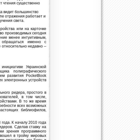
 от чтения существенно
ка видит большинство
ипе отражения работает и
учения света.
ройства или на карточке
тво производимых сегодня
ение менее интуитивным,
и обращаться именно с
е относительно недавно –
 инициативе Украинской
щика полиграфического
ем развития PocketBook
их электронных устройств
ного ридера, простого в
зователей, в том числе,
ойствами. В то же время
ребности всех возможных
астоящих библиофилов,
года. К началу 2010 года
деров. Сделав ставку на
чки зрения программного
 вошел в тройку мировых