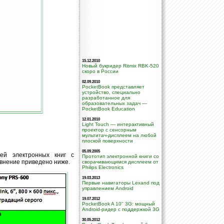
15.12.2010
Новый букридер Ritmix RBK-520
скоро в России
02.09.2010
PocketBook представляет
устройство, специально
разработанное для
образовательных задач —
PocketBook Education
12.01.2010
Light Touch — интерактивный
проектор с сенсорным
мультитач-дисплеем на любой
плоской поверхности
05.09.2005
ей электронных книг с
Прототип электронной книги со
авнение приведено ниже.
сворачивающимся дисплеем от
Philips Electronics
19.03.2013
Первые навигаторы Lexand под
управлением Android
19.07.2012
PocketBook A 10'' 3G: мощный
Android-ридер с поддержкой 3G
30.05.2012