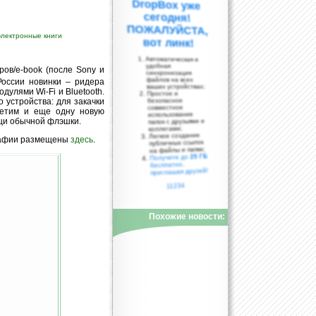
электронные книги
вот линк!
Автоматическая и
удобная
ров/e-book (после Sony и
синхронизация
файлов на всех
России новинки – ридера
ваших устройствах;
дулями Wi-Fi и Bluetooth.
Простое и
 устройства: для закачки
безопасное
совместное
метим и еще одну новую
использование
ощи обычной флэшки.
папок с друзьями и
коллегами;
Легкое создание
графии размещены
здесь
.
публичных ссылок
на файлы и папки;
25 ГБ
Получите до
бесплатно,
приглашая друзей!
11234
Похожие новости: