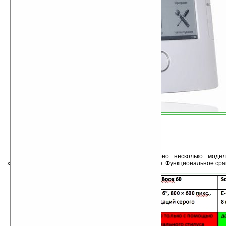
Сегодня на российском рынке представлено несколько модел
характеристиками сходными с PocketBook 302 Cookie. Функциональное ср