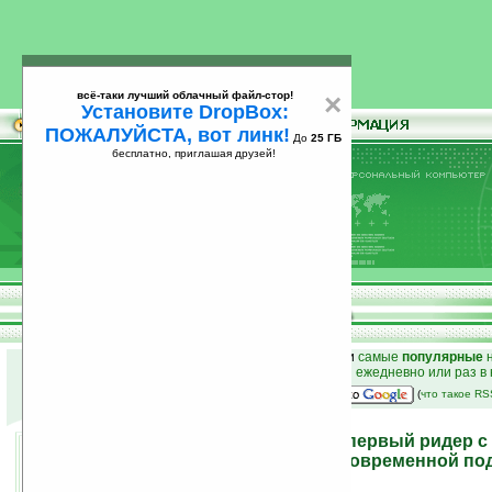
всё-таки лучший облачный файл-стор!
×
Установите DropBox:
ПОЖАЛУЙСТА, вот линк!
До
25 ГБ
бесплатно, приглашая друзей!
Установите
всё-таки лучший облачный файл-стор!
DropBox: ПОЖАЛУЙСТА, вот линк!
До
25
бесплатно, приглашая друзей!
ГБ
к началу раздела новостей
•
лучшие
новости
и
самые
популярные
н
простые
анонсы новостей
на email ежедневно или раз в
наш
на Google:
(
что такое R
PocketBook 302 Cookie – первый ридер 
сенсорным экраном, одновременной под
Bluetooth и USB-хостом