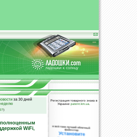
овости
за 30 дней
Регистрация товарного знака в
 неделю
Украине
patent.km.ua
.
SS?
)
с полноценным
и всё-таки лучший облачный
держкой WiFi,
файл-стор:
Установите
DropBox уже
сегодня!
ПОЖАЛУЙСТА,