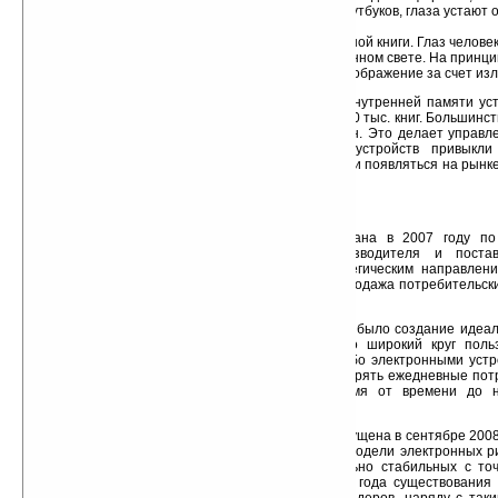
электронных устройств: коммуникаторов, КПК, ноутбуков, глаза устают
меньше;
максимальная «похожесть» на страницу обычной книги. Глаз челове
предметов (страницу книги в том числе) в отраженном свете. На принц
дисплей eINK тогда как ЖК-экраны формируют изображение за счет изл
В стандартном электронном ридере (во внутренней памяти уст
памяти) можно хранить целую библиотеку – до 60 тыс. книг. Большинс
ридеров имеют неактивный (несенсорный) экран. Это делает управл
поскольку многие пользователи мобильных устройств привыкл
touchscreen. Ридеры с сенсорным экраном начали появляться на рынк
несколько месяцев назад.
О компании PocketBook
Торговая марка PocketBook была основана в 2007 году по
Полиграфической Группы – ведущего производителя и постав
оборудования на территории Украины. Стратегическим направлени
изначально была разработка, производство и продажа потребительск
на базе технологий электронной бумаги eINK.
Изначальной целью компании PocketBook было создание идеаль
использовании, рассчитанного на максимально широкий круг поль
неподготовленных в плане работы с какими-либо электронными устр
идеальны ридер должен максимально удовлетворять ежедневные пот
категорий потребителей – от читающих время от времени до н
«заглатывающих» десятки книг ежемесячно.
Первая модель PocketBook 301- была выпущена в сентябре 2008 
PocketBook представила на рынке уже четыре модели электронных ри
разработку дружественных, умных и максимально стабильных с то
обеспечения устройств, бренд PocketBook за 3 года существования