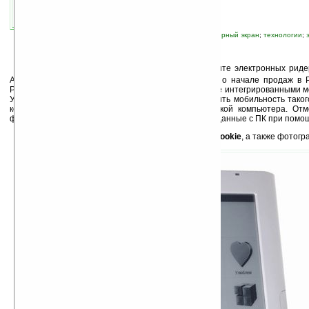
17.03.2010 17:55
просмотров: сегодня 1, всего 4880
автор новости:
Роман Алексеев
связанные темы:
новые устройства
;
сенсорный экран
;
технологии
;
Т
ретий по величине мировой бренд в сегменте электронных риде
Amazon), компания
PocketBook Global
, объявляет о начале продаж в 
PocketBook 302 Cookie с сенсорным экраном, а также интегрированными мо
Указанные функции позволяют значительно увеличить мобильность такого
контента теперь не обязательно наличие под рукой компьютера. От
функцию: USB-хост, который позволяет переносить данные с ПК при пом
Подробные характеристики
PocketBook 302 Cookie
, а также фото