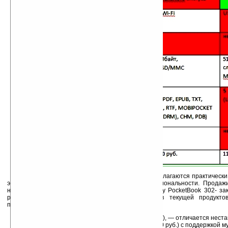
Не сложно заметить, что оба конкурента предлагаются практически
этом проигрывая PocketBook 302 Cookie в функциональности. Продаж
начались c 15 марта. Появление в модельном ряду PocketBook 302- за
ридеров бренда PocketBook. Помимо новинки в текущей продуктов
представлены:
Компактный ридер PocketBook 360° (9 990 руб.), — отличается нес
Тонкий и легкий ридер PocketBook 301+ (10 990 руб.) с поддержкой м