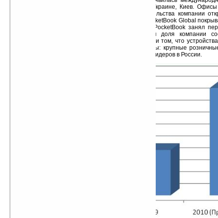
результате слияния двух компаний на свет появилась международ
Global. Головной офис компании находится в Украине, Киев. Офисы
Украине и Тайване. Официальные представительства компании отк
Германии, России и Тайване. Дилерская сеть PocketBook Global покрыв
В России по итогам продаж 2009 года бренд PocketBook занял пер
Amazon и другие торговые марки. Рыночная доля компании с
аналитической группы SmartMarketing). И это при том, что устройст
продаются в основном через Интернет-магазины: крупные розничны
значительного объема в общем объеме продаж ридеров в России.