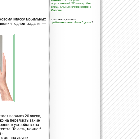
портативный 3D плеер без
специальных очков скоро в
России
 новому классу мобильных
а вы знаете, что есть:
-
рейтинг-каталог сайтов
Ладошек
?
олнения одной задачи —
ает порядка 20 часов,
лько на перелистывание
тронном устройстве на
екста. То есть, можно 5
е»;
с экрана других