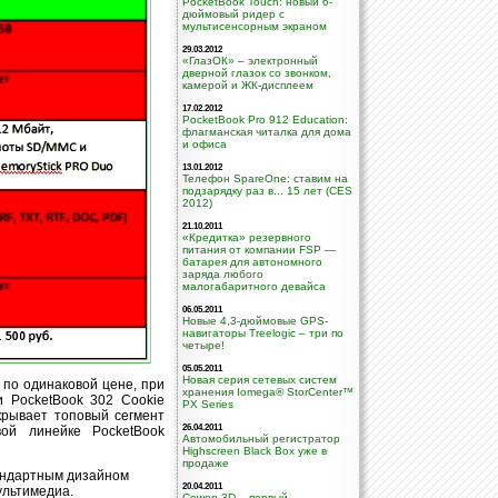
PocketBook Touch: новый 6-
дюймовый ридер с
мультисенсорным экраном
29.03.2012
«ГлазОК» – электронный
дверной глазок со звонком,
камерой и ЖК-дисплеем
17.02.2012
PocketBook Pro 912 Education:
флагманская читалка для дома
и офиса
13.01.2012
Телефон SpareOne: ставим на
подзарядку раз в... 15 лет (CES
2012)
21.10.2011
«Кредитка» резервного
питания от компании FSP —
батарея для автономного
заряда любого
малогабаритного девайса
06.05.2011
Новые 4,3-дюймовые GPS-
навигаторы Treelogic – три по
четыре!
05.05.2011
Новая серия сетевых систем
 по одинаковой цене, при
хранения Iomega® StorCenter™
и PocketBook 302 Cookie
PX Series
крывает топовый сегмент
26.04.2011
ой линейке PocketBook
Автомобильный регистратор
Highscreen Black Box уже в
продаже
тандартным дизайном
20.04.2011
ультимедиа.
Cowon 3D – первый