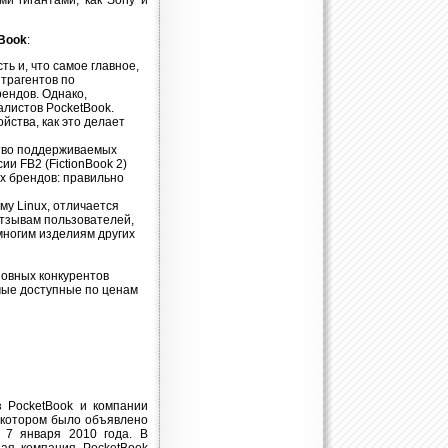
и гигантами, как Sony и
Book
:
ь и, что самое главное,
нтрагентов по
рендов. Однако,
алистов PocketBook.
йства, как это делает
ство поддерживаемых
и FB2 (FictionBook 2)
х брендов: правильно
у Linux, отличается
отзывам пользователей,
многим изделиям других
новных конкурентов
амые доступные по ценам
з PocketBook и компании
о котором было объявлено
 7 января 2010 года. В