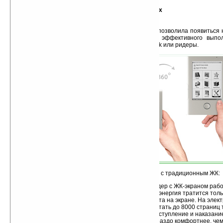
О технологии eINK и электронных ридерах
Технология «электронных чернил» (eINK) позволила появиться
устройств, предназначенных для максимально эффективного вып
чтения электронных книг. Устройства эти — e-book или ридеры.
Преимущества дисплея eINK по сравнению с традиционным ЖК:
значительно меньшее энергопотребление. Ридер с ЖК-экраном работ
ридер с eINK – до месяца (~720 часов), поскольку энергия тратится то
страниц, но не на отображение статического текста на экране. На элек
базе eINK на одном заряде батареи можно прочитать до 8000 страниц т
раз прочитать «Анну Каренину» или 7 раз – «Преступление и наказани
отсутствие мерцания изображения. Читать гораздо комфортнее, чем 