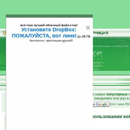
всё-таки лучший облачный файл-стор!
×
Установите DropBox:
ПОЖАЛУЙСТА, вот линк!
До
25 ГБ
бесплатно, приглашая друзей!
Установите
всё-таки лучший облачный файл-стор!
DropBox: ПОЖАЛУЙСТА, вот линк!
До
25
бесплатно, приглашая друзей!
ГБ
к началу раздела новостей
•
лучшие
новости
и
самые
популярные
н
простые
анонсы новостей
на email ежедневно или раз в
наш
на Google:
(
что такое R
LG Optimus — простой в пользовании ко
Android
27.04.2010 23:02
просмотров: сегодня 2, всего 4794