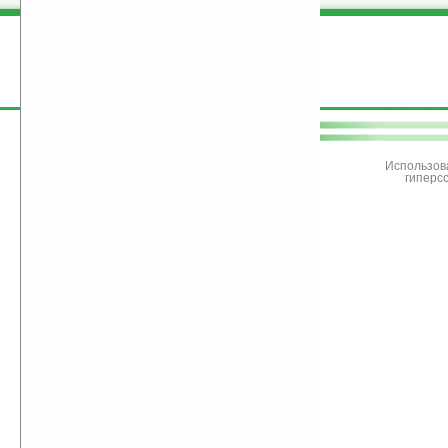
поддержите
Ладошки
Использов
гиперс