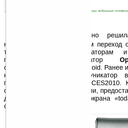
автор новости:
Владимир Литовченко
связанные темы:
Android
;
LG
;
коммуникаторы
;
мобильные телефон
смартфоны
;
смартфоны и коммуникаторы
К
омпания
LG
наверно решила
начинающим пользователям переход 
телефонов к коммуникаторам и
простенький коммуникатор
Op
операционной системе Android. Ранее 
названием GT540, коммуникатор 
представлен на выставке CES2010. 
очень простой в пользовании, предоста
до семи настраиваемых экрана «tod
столов).