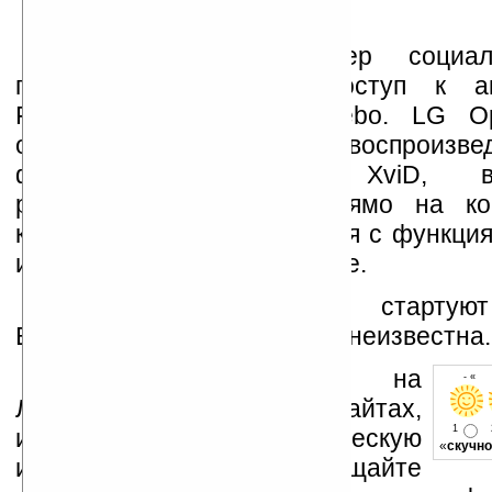
Специальный менеджер социа
предоставит быстрый доступ к а
Facebook, Twitter или Bebo. LG O
отличается поддержкой воспроизве
форматов DiVX и XviD, воз
редактирования видео прямо на ко
камерой на три мегапикселя с функция
и распознавания лиц в кадре.
Продажи LG Optimus старту
Великобритании, цена пока неизвестна.
Устанавливайте линк на
- « о
Ладошки на своих сайтах,
1
изучайте коммерческую
«
скучно
информацию, посещайте