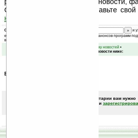
разделы сайта (форум, чат, новости, фа
Оцените эту новость и оставьте свой
ниже на странице
.
Скоро
конкурс
с призами! Подпишитесь:
и у
ежедневный или еженедельный дайджест новостей, анонсов программ под 
ваш почтовый ящик.
•
вернуться к списку новостей
•
Обсуждение этой новости ниже:
Ваше мнение будет первым.
Чтобы писать комментарии вам нужно
авторизоваться (войти)
или
зарегистрирова