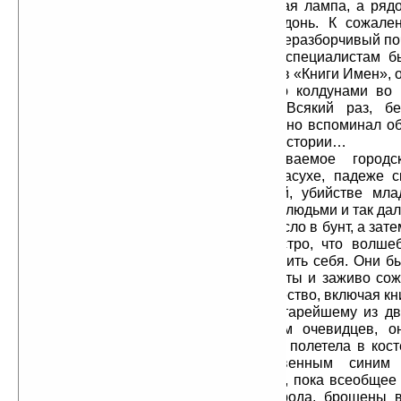
сидел, для этих целей стояла мощная лампа, а ряд
лупа размером с человеческую ладонь. К сожален
написал данный труд, был мелкий и неразборчивый по
Книга не имела названия, но специалистам б
известно, что это один из трех списков «Книги Имен»,
был сожжен вместе с двенадцатью колдунами во 
известного восстания в Биарно. Всякий раз, б
вместилище мудрости, Дарий невольно вспоминал об
и хмурил брови. Позорная страница истории…
Местное население, подзуживаемое городс
обвинило колдунов во многом: в засухе, падеже с
саранчи, распространении болезней, убийстве мл
употребления их крови, в опытах над людьми и так да
народа действиями колдунов переросло в бунт, а зат
восстание. Все произошло так быстро, что волше
успели предпринять, чтобы обезопасить себя. Они б
собственных постелях, жестоко избиты и заживо сож
Туда же, в огонь, полетело и их имущество, включая кн
«Книга Имен» принадлежала старейшему из дв
По многочисленным свидетельствам очевидцев, о
участи остальных рукописей и тоже полетела в косте
сгорая, она светилась неестественным синим
подавление восстания были спешно, пока всеобщее
не распространилось на другие города, брошены в