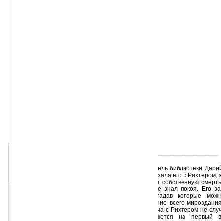
автор книги:
Майя Зинченко
об авторе подробно
жанр книги:
Фэнтези
серия:
Седьмое чувство
добавлена:
30.04.2016
о книге:
- « оценка: н/д » +
Хранитель библиотеки Дарий
1
2
3
4
5
судьба не связала его с Рихтером,
«хуже
ваша оценка
лучше»
ищущим свою собственную смерть.
он больше не знал покоя. Его за
загадок, разгадав которые мож
предназначение всего мироздания
что его встреча с Рихтером не слу
тот, кем кажется на первый в