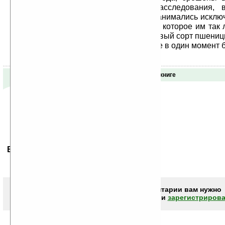
после проведения тщательного расследования, в
колдуны ни в чем не повинны. Они занимались исклю
наукой и не были в ответе за то зло, которое им так 
Один из волшебников даже вывел новый сорт пшеницы
удвоить урожайность. Но все хорошее в один момент б
Отзывы о книге
Ваше мнение будет первым.
Чтобы писать комментарии вам нужно
авторизоваться (войти)
или
зарегистрирова