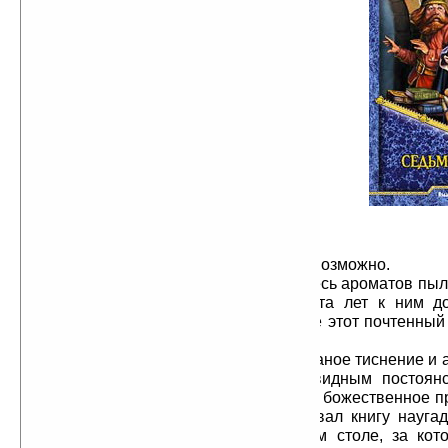
реликвии, что внушал почтение
любому, кому случалось иметь с ней
дело. С течением времени ее листы
утратили былую гибкость,
пожелтели, бумага стала хрупкой, а
чернила в некоторых местах совсем
выцвели. Теперь бледные призраки
слов угадывались с большим
трудом. Чтобы их прочитать, нужно
было яркое дневное солнце, но его
лучи разрушительно сказывались
на бумаге, окончательно приводя ее
в негодность. Настоящий замкнутый
круг, разорвать который было уже невозможно.
От книги шла незабываемая смесь ароматов пыл
зимней метели. За последние триста лет к ним д
специфический запах библиотеки, где этот почтенны
большую часть своей жизни.
Дарий погладил затейливое кожаное тиснение и 
книгу. Вот уже целый год он с завидным постоян
каждое утро, словно исполняя некое божественное п
нравилось это делать. Гном раскрывал книгу наугад
какие-нибудь строки. На письменном столе, за ко