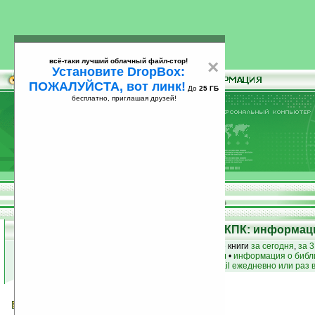
всё-таки лучший облачный файл-стор!
×
Установите DropBox:
ПОЖАЛУЙСТА, вот линк!
До
25 ГБ
бесплатно, приглашая друзей!
Установите
всё-таки лучший облачный файл-стор!
DropBox: ПОЖАЛУЙСТА, вот линк!
До
25
бесплатно, приглашая друзей!
ГБ
Электронная библиотека для КПК: информаци
лучшие книги
•
популярные книги
• новые книги
за сегодня
,
за 3
книги по жанру
•
книги по авторам
•
информация о библ
простые
анонсы новых книг
на email ежедневно или раз 
Седьмое чувство