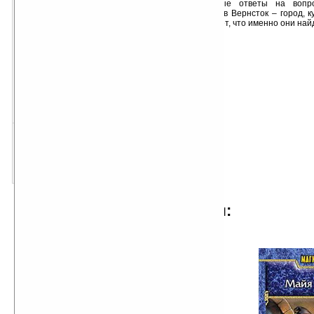
окончательные ответы на вопр
отправиться в Вернсток – город, к
никто не знает, что именно они найд
ОТКРЫТЬ ТЕКСТ КНИГИ
нажмите на ссылке второй клавишей мыши и
выберите "сохранить объект как..."
Готовый поиск (именно этой книги) в интернете:
на Google.com
на Yandex.ru
на Rambler.ru
отрывок из произведения:
...Дарий держал в руках
старую, сильно потертую по краям
книгу в кожаном переплете. Книгу
необычную. У нее был тот
особенный вид древней, окутанной
сплошным ореолом тайны