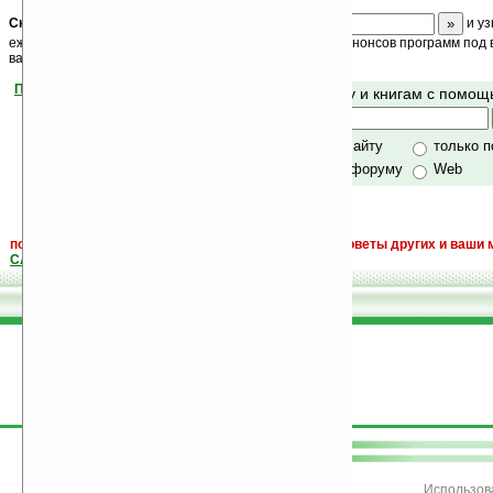
Скоро
конкурс
с призами! Подпишитесь:
и уз
ежедневный или еженедельный дайджест новостей, анонсов программ под в
ваш почтовый ящик.
Помогите Ладошкам стать лучше
Поиск по сайту и книгам с помо
своей поддержкой.
Хочешь футболку?
только по сайту
только 
по сайту и форуму
Web
поиск
и обсуждение книг, новых, старых, лучших, советы других и ваши 
САЙТА "Книги, книги, и другие книги"
.
поддержите
Ладошки
Использов