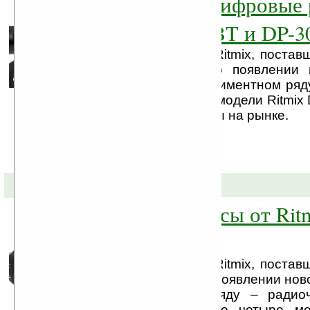
Электронные цифровые 
Ritmix DP-205 BT и DP-3
Корейская компания Ritmix, постав
техники, объявляет о появлении 
направления в ассортиментном ряд
цифровых ручек. Две модели Ritmix 
305i уже представлены на рынке.
02-03-2011 »
Новые радиочасы от Ritm
России
Корейская компания Ritmix, постав
техники, объявляет о появлении нов
в ассортиментном ряду – радио
линейке представлено четыре м