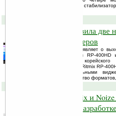
оснащены кварцевым стабилизатор
...
23-02-2011 »
Ritmix представила две 
модели HD плееров
Компания BLADE объявляет о вых
моделей HD плееров RP-400HD 
компании Ritmix, корейского 
портативной техники. Ritmix RP-400
HD плеер со стильными видже
поддерживает множество форматов, 
07-02-2011 »
Компания Ritmix и Noiz
приступили к разработк