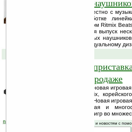
эксклюзивных наушнико
Компания Ritmix совместно с музы
приступили к разработке линейк
наушников под брендом Ritmix Beats
2011 году планируется выпуск нес
мониторных и вставных наушников
выполнены по индивидуальному дизай
03-02-2011 »
Новая игровая приставка
RZX-30 уже в продаже
В продажу поступила новая игровая
30 от компании Ritmix, корейског
портативной техники. Новая игровая
30 – привлекательная и многоф
консоль с поддержкой игр во множе
Помогите Ладошкам стать лучше
Поиск по сайту и новостям с по
своей поддержкой.