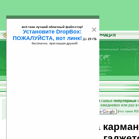
всё-таки лучший облачный файл-стор!
×
Установите DropBox:
ПОЖАЛУЙСТА, вот линк!
До
25 ГБ
бесплатно, приглашая друзей!
Установите
всё-таки лучший облачный файл-стор!
DropBox: ПОЖАЛУЙСТА, вот линк!
До
25
бесплатно, приглашая друзей!
ГБ
к началу раздела новостей
•
лучшие
новости
и
самые
популярные
н
простые
анонсы новостей
на email ежедневно или раз в
наш
на Google:
(
что такое R
Новости мира карма
компьютеров, гаджет