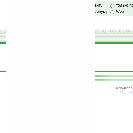
Хочешь футболку?
только по сайту
только п
по сайту и форуму
Web
поддержите
Ладошки
Использов
гиперс