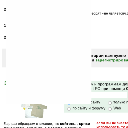
организатора акции
29.01.2008
-
Vasily
17:13
почему у меня все проги, скаченные с сайта В кпк говорят «не являетс
для Pocket PC» у меня нтс3600 win mob 5
16.02.2008
- Олег
17:27
Василий заливай проги с компа !
24.02.2008
- RoMaN
14:07
Vika, takayu je problema hz chto delat' ((
Чтобы писать комментарии вам нужно
авторизоваться (войти)
или
зарегистрирова
Помогите Ладошкам стать лучше
Поиск по сайту и программам дл
своей поддержкой.
Mobile и Pocket PC при помощи
Хочешь футболку?
только по сайту
только 
по сайту и форуму
Web
кейгены, кряки -
если Вы не знаете
Еще раз обращаем внимание, что
использовать ту 