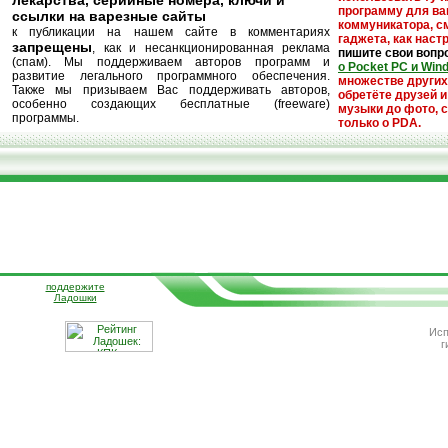
лекарства, серийные номера, ключи и
программу для ва
ссылки на варезные сайты
коммуникатора, с
к публикации на нашем сайте в комментариях
гаджета, как настр
запрещены
, как и несанкционированная реклама
пишите свои вопр
(спам). Мы поддерживаем авторов программ и
о Pocket PC и Win
развитие легального программного обеспечения.
множестве други
Также мы призываем Вас поддерживать авторов,
обретёте друзей и
особенно создающих бесплатные (freeware)
музыки до фото, с
программы.
только о PDA.
поддержите
Ладошки
Исп
г