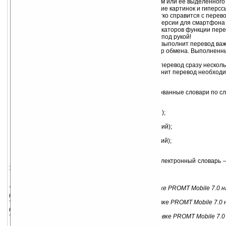
осуществляет перевод web-страницы целиком или ее выделенного
переводе сохраняется исходное расположение картинок и гиперсс
Перевод текстов.
Мобильный переводчик легко справится с перев
документов форматов TXT, RTF, PWI, PSW. В версии для смартфона
редактор, а в переводчике для КПК и коммуникаторов функции пере
Pocket Word, и тогда переводчик будет всегда под рукой!
Перевод буфера обмена.
PROMT Mobile 7.0 выполнит перевод ва
любого приложения, скопировав текст в буфер обмена. Выполненн
новом окне.
Перевод нескольких файлов**.
Если нужен перевод сразу несколь
программа справится с этой задачей и выполнит перевод необход
приложении «Переводчик файлов».
В комплект поставки уже входят специализированные словари по 
Коммерция (англо-русский, русско-английский);
Интернет (англо-русский, русско-английский);
Юридический (англо-русский, русско-английский);
Спорт (англо-русский);
Путешествия (англо-русский, русско-английский);
Разговорник (русско-английский).
Словарь PROMT VER-Dict 2.0*** — большой электронный словарь —
120 тематических словарях.
* — Данная функция доступна только при установке PROMT Mobile 7.0 
коммуникатор.
** — Данная функция доступна только при установке PROMT Mobile 7.0 
коммуникатор.
*** — Данная функция доступна только при установке PROMT Mobile 7.0