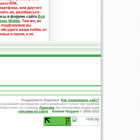
шего КПК,
мартфона, или другого
оить их, разобраться -
осы в форуме сайта
Всё
dows Mobile
.
Там же, во
х подфорумов вы
 обсудите ваши хобби, от
емьи и науки, а не
Поддержите Ладошки
:
Как поддержать сайт?
ользование материалов сайта разрешено только при наличии
иперссылки на страницу
Ладошек
без блокировки индексации
реклама на сайте
Andrew Nugged
© 2000-2015