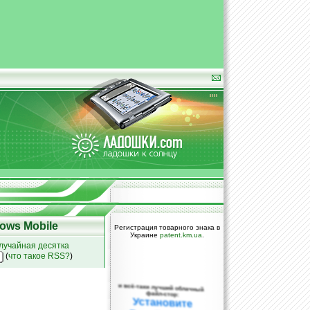
ows Mobile
Регистрация товарного знака в
Украине
patent.km.ua
.
лучайная десятка
(
что такое RSS?
)
и всё-таки лучший облачный
файл-стор:
Установите
DropBox уже
сегодня!
ПОЖАЛУЙСТА,