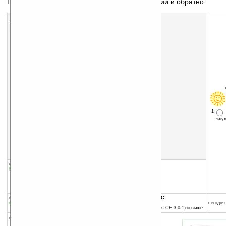
Перевод текстов с английского языка на русский и обратно
Скачать программу:
размер:
15068 Кб
скачать
программу
-
1
«х
группы программы:
добавлена:
17.08.2006
Наука
:
Словари и переводчики
обновлена:
20.03.2009
автор программы:
ООО «ПРОМТ»
www.promt.ru/
программа:
совместима с Pocket PC:
шареварная
ARM процессор и выше
сегодня:
Pocket PC 2002 (Windows CE 3.0.1) и выше
описание: