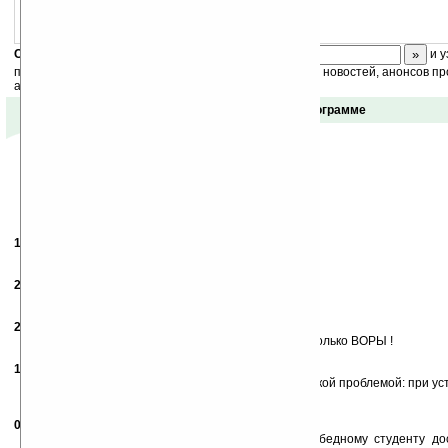
PROMT Mobile Английский (Smartphone)
.
Скоро
конкурс
с призами! Подпишитесь:
и у
получайте ежедневный или еженедельный дайджест новостей, анонсов пр
акций сайта на ваш почтовый ящик.
Отзывы о программе
19.11.2006
- Kimi
21:16
прога просто супер
21.03.2007
- Слава
17:14
Признательны они будут! Ворье. Покупайте!
24.07.2007
- Сусанин
13:13
В Росии что-то честно купить имеют возможность только ВОРЫ !
15.10.2007
-
Vika
17:06
Подскажите,пожалуйста, кто-нить сталкивался с такой проблемой: при у
PC говорит, что ей не удалось найти rapi.dll.
07.11.2007
- Александр
08:26
Скинулись бы толпой по десятке рублей (даже бедному студенту до