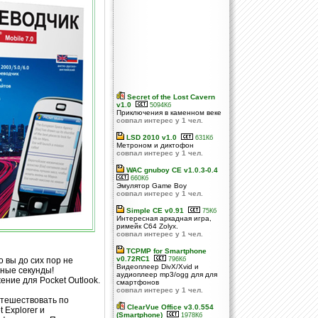
Secret of the Lost Cavern
v1.0
5094Кб
Приключения в каменном веке
совпал интерес у 1 чел.
LSD 2010 v1.0
631Кб
Метроном и диктофон
совпал интерес у 1 чел.
WAC gnuboy CE v1.0.3-0.4
660Кб
Эмулятор Game Boy
совпал интерес у 1 чел.
Simple CE v0.91
75Кб
Интересная аркадная игра,
римейк C64 Zolyx.
совпал интерес у 1 чел.
TCPMP for Smartphone
v0.72RC1
 вы до сих пор не
796Кб
Видеоплеер DivX/Xvid и
нные секунды!
аудиоплеер mp3/ogg для для
ние для Pocket Outlook.
смартфонов
совпал интерес у 1 чел.
утешествовать по
ClearVue Office v3.0.554
 Explorer и
(Smartphone)
1978Кб