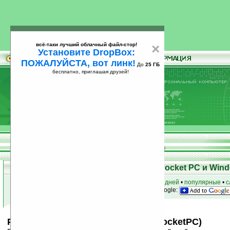
всё-таки лучший облачный файл-стор!
×
Установите DropBox:
ПОЖАЛУЙСТА, вот линк!
До
25 ГБ
бесплатно, приглашая друзей!
Установите
всё-таки лучший облачный файл-стор!
DropBox: ПОЖАЛУЙСТА, вот линк!
До
25
бесплатно, приглашая друзей!
ГБ
Скачать программы для КПК Pocket PC и Wind
к началу раздела
•
за сегодня
•
за 3 дня
•
за 7 дней
•
популярные
•
с
анонсы программ на email
• наш
на Google:
PROMT Mobile v7.0 Английский (PocketPC)