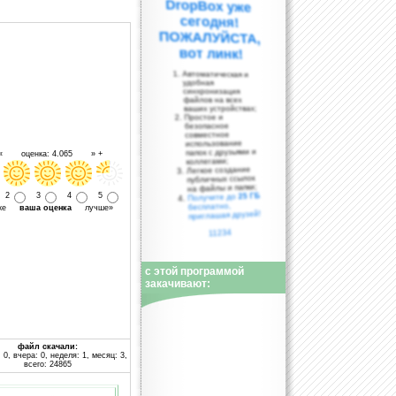
вот линк!
Автоматическая и
удобная
синхронизация
файлов на всех
ваших устройствах;
Простое и
безопасное
совместное
использование
папок с друзьями и
 « оценка: 4.065 » +
коллегами;
Легкое создание
публичных ссылок
на файлы и папки;
25 ГБ
2
3
4
5
Получите до
бесплатно,
уже
ваша оценка
лучше»
приглашая друзей!
11234
с этой программой
закачивают:
файл скачали:
 0, вчера: 0, неделя: 1, месяц: 3,
всего: 24865