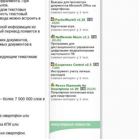
 фрагмента. При
Вьюэры для просмотра
ылок.
документов Microsoft Office на
смартфонах
одом текстовых
совпал интерес у 1 чел.
 есть текстовый
вода можно встроить в
PocketRackO v1.32
442Кб
Карточная игра
жной информации из
совпал интерес у 1 чел.
ый перевод появится в
NetRemote Music v1.1
ких документов,
4914Кб
Программа для
имых документов в
дистанционного управления
цифровыми медиаплеерами
настольного ПК
следующим тематикам:
совпал интерес у 1 чел.
Exspenses Control v2.3
718Кб
Инструмент учета личных
расходов
совпал интерес у 1 чел.
Resco Diamonds for
Smartphone v1.30
2911Кб
Популярная логическая игра
для смартфонов
 более 7 000 000 слов в
совпал интерес у 1 чел.
на смартфон или
на КПК или
популярные новости:
 на смартфон.