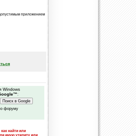
яч допустимым приложением
ться
я Windows
Google™
:
по форуму
 как найти или
или иную утилиту или