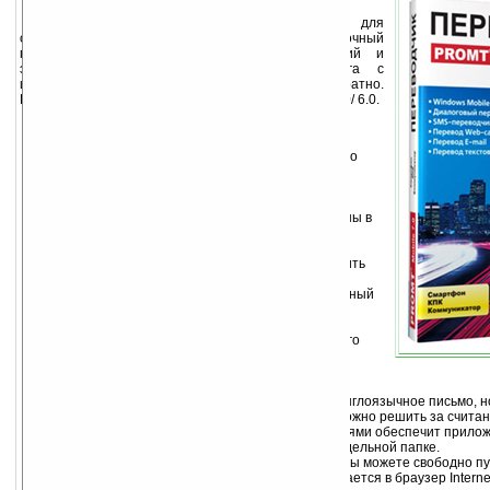
Первая версия переводчиков PROMT для
смартфонов, КПК и коммуникаторов. Быстрый и точный
перевод текстовых документов, SMS-сообщений и
электронной почты, Web-сайтов или диалога с
иностранцем с английского языка на русский и обратно.
Поддерживает платформы Windows Mobile 2003/ 5.0/ 6.0.
Основные возможности:
SMS-переводчик*.
Новая функция мобильного
переводчика сделает ваше общение по-
настоящему интерактивным и безграничным!
Перевод SMS будет выполнен за несколько
секунд, а переведенные сообщения сохранены в
отдельной папке.
Перевод диалогов**.
Как объясниться с
иностранцем за границей (узнать дорогу, купить
понравившуюся вещь в магазине), если вы не
знаете иностранного языка? Быстрый и удобный
способ пообщаться с иностранцем найден!
Приложение Диалоговый переводчик
предназначено для быстрого перевода вашего
диалога: в одном окне программы текст
отобразится на русском языке, в другом – на
английском.
Перевод e-mail.
Нужно срочно ответить на англоязычное письмо, но
знаете, что в нем написано? Эту проблему можно решить за счита
Комфортное общение с иностранными друзьями обеспечит приложе
Переведенные письма будут сохранены в отдельной папке.
Перевод Web-страниц.
С PROMT Mobile 7.0 вы можете свободно п
зарубежному Интернету. Программа встраивается в браузер Internet