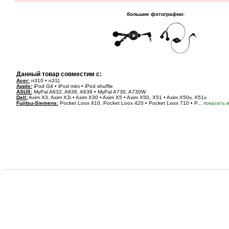
большие фотографии:
Данный товар совместим с:
Acer:
n310 • n311
Apple:
iPod G4 • iPod mini • iPod shuffle
ASUS:
MyPal A632, A636, A639 • MyPal A730, A730W
Dell:
Axim X3, Axim X3i • Axim X30 • Axim X5 • Axim X50, X51 • Axim X50v, X51v
Fujitsu-Siemens:
Pocket Loox 410, Pocket Loox 420 • Pocket Loox 710 • P...
показать 