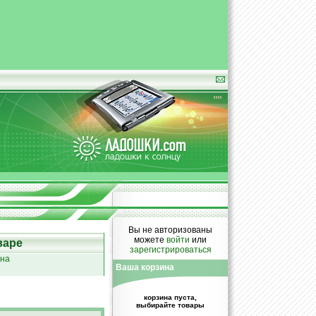
Вы не авторизованы
можете
войти
или
варе
зарегистрироваться
ина
Ваша корзина
корзина пуста,
выбирайте товары