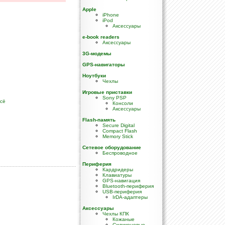
Apple
iPhone
iPod
Аксессуары
e-book readers
Аксессуары
3G-модемы
GPS-навигаторы
Ноутбуки
Чехлы
Игровые приставки
Sony PSP
всё
Консоли
Аксессуары
Flash-память
Secure Digital
Compact Flash
Memory Stick
Сетевое оборудование
Беспроводное
Периферия
Кардридеры
Клавиатуры
GPS-навигация
Bluetooth-периферия
USB-периферия
IrDA-адаптеры
Аксессуары
Чехлы КПК
Кожаные
Силиконовые