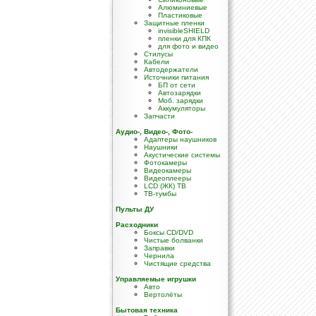
Алюминиевые
Пластиковые
Защитные пленки
invisibleSHIELD
пленки для КПК
для фото и видео
Стилусы
Кабели
Автодержатели
Источники питания
БП от сети
Автозарядки
Моб. зарядки
Аккумуляторы
Запчасти
Аудио-, Видео-, Фото-
Адаптеры наушников
Наушники
Акустические системы
Фотокамеры
Видеокамеры
Видеоплееры
LCD (ЖК) TB
ТВ-тумбы
Пульты ДУ
Расходники
Боксы CD/DVD
Чистые болванки
Заправки
Чернила
Чистящие средства
Управляемые игрушки
Авто
Вертолёты
Бытовая техника