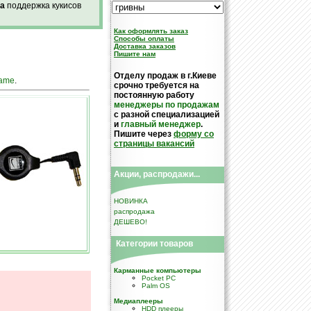
а
поддержка кукисов
Как оформлять заказ
Cпособы оплаты
Доставка заказов
Пишите нам
Отделу продаж в г.Киеве
name
.
срочно требуется на
постоянную работу
менеджеры по продажам
с разной специализацией
и
главный менеджер
.
Пишите через
форму со
страницы вакансий
Акции, распродажи...
НОВИНКА
распродажа
ДЕШЕВО!
Категории товаров
Карманные компьютеры
Pocket PC
Palm OS
Медиаплееры
HDD плееры