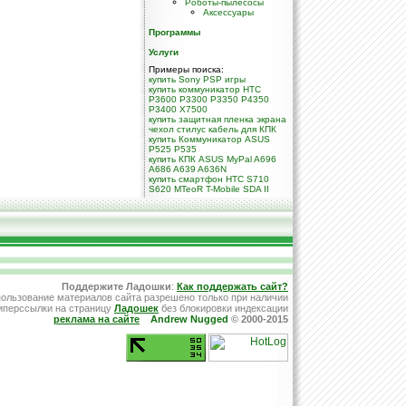
Роботы-пылесосы
Аксессуары
Программы
Услуги
Примеры поиска:
купить Sony PSP игры
купить коммуникатор HTC
P3600 P3300 P3350 P4350
P3400 X7500
купить защитная пленка экрана
чехол стилус кабель для КПК
купить Коммуникатор ASUS
P525 P535
купить КПК ASUS MyPal A696
A686 A639 A636N
купить смартфон HTC S710
S620 MTeoR T-Mobile SDA II
Поддержите Ладошки
:
Как поддержать сайт?
ользование материалов сайта разрешено только при наличии
иперссылки на страницу
Ладошек
без блокировки индексации
реклама на сайте
Andrew Nugged
© 2000-2015