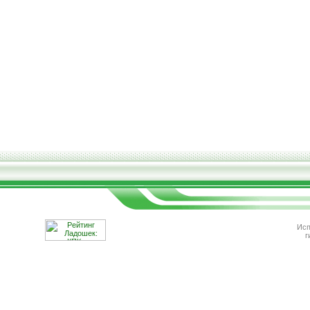
Исп
г