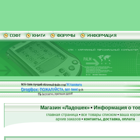
Установите
всё-таки лучший облачный файл-стор!
DropBox: ПОЖАЛУЙСТА, вот линк!
До
25
бесплатно, приглашая друзей!
ГБ
Магазин «Ладошек»
•
Информация о то
главная страница
•
все товары списком
•
ваша корз
архив заказов
•
контакты, доставка, оплата