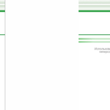
поддержите
Ладошки
Использов
гиперс