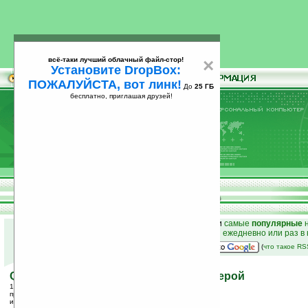
всё-таки лучший облачный файл-стор!
×
Установите DropBox:
ПОЖАЛУЙСТА, вот линк!
До
25 ГБ
бесплатно, приглашая друзей!
Установите
всё-таки лучший облачный файл-стор!
DropBox: ПОЖАЛУЙСТА, вот линк!
До
25
бесплатно, приглашая друзей!
ГБ
к началу раздела новостей
•
лучшие
новости
и
самые
популярные
н
простые
анонсы новостей
на email ежедневно или раз в
наш
на Google:
(
что такое R
QRIO X1 — плеер с вращающейся камерой
15.03.2006 12:49
просмотров: сегодня 1, всего 2680
источник:
www.i4u.com