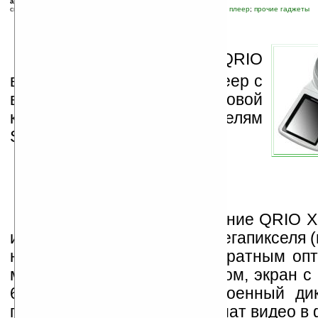
автор новости:
luckyPalm
связанные темы:
mp3
;
видео
;
мультимедиа
;
новые устройства
;
плеер
;
прочие гаджеты
К
орейская компания QRIO
выпустила мультимедиа-плеер с
вращающейся цифровой
камерой, подобной моделям
Sony DSC-M1/DSC-M2.
Новинка получила название QRIO X
имеет CCD-камеру на 5.3 мегапикселя 
на 8 мегапикселей) с трехкратным опт
ми кратным цифровым зумом, экран с
640 х 480 пикселей, встроенный ди
плеер и поддерживает формат видео в