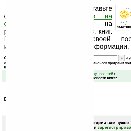
Оцените новость и оставьте
- «
свой комментарий
ниже на
странице
,
подпишитесь
на
1
«
скучно
рассылку новостей, файлов, книг.
Поддержите Ладошки своей посе
изучением коммерческой информации, 
Скоро
конкурс
с призами! Подпишитесь:
и у
ежедневный или еженедельный дайджест новостей, анонсов программ под 
ваш почтовый ящик.
•
вернуться к списку новостей
•
Обсуждение этой новости ниже:
Ваше мнение будет первым.
Чтобы писать комментарии вам нужно
авторизоваться (войти)
или
зарегистрирова