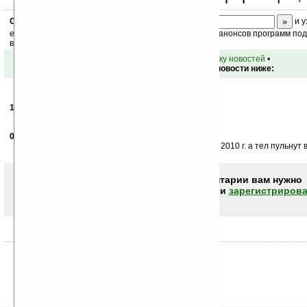
Скоро
конкурс
с призами! Подпишитесь:
и у
ежедневный или еженедельный дайджест новостей, анонсов программ под 
ваш почтовый ящик.
•
вернуться к списку новостей
•
Обсуждение этой новости ниже:
12.10.2006
- alex
23:32
ya rad:)
09.01.2007
- Nook
01:11
Бог им в помощ, развитие эта технология получит в 2010 г. а тел пульнут 
Чтобы писать комментарии вам нужно
авторизоваться (войти)
или
зарегистрирова