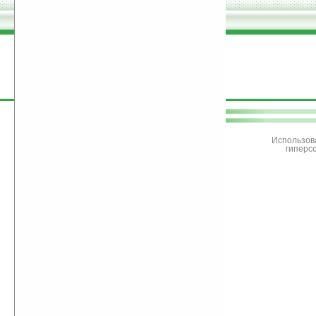
поддержите
Ладошки
Использов
гиперс