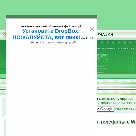
всё-таки лучший облачный файл-стор!
×
Установите DropBox:
ПОЖАЛУЙСТА, вот линк!
До
25 ГБ
бесплатно, приглашая друзей!
Установите
всё-таки лучший облачный файл-стор!
DropBox: ПОЖАЛУЙСТА, вот линк!
До
25
бесплатно, приглашая друзей!
ГБ
к началу раздела новостей
•
лучшие
новости
и
самые
популярные
н
простые
анонсы новостей
на email ежедневно или раз в
наш
на Google:
(
что такое R
К 2008 году Nokia обещает телефоны с 
12.10.2006 19:32
просмотров: сегодня 1, всего 3166
источник:
www.reuters.com