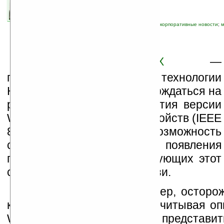
автор новости:
Wild
связанные темы:
Nokia
;
WiMax
;
интернет
;
корпоративные новости
;
м
C
тандарт
WiMAX
—
потенциальный конкурент технологии
HSDPA — продолжает утверждаться на
рынке. Только после принятия версии
WiMAX для мобильных устройств (IEEE
802.16e) появилась возможность
спрогнозировать время появления
первых устройств, использующих этот
стандарт беспроводной связи.
Компания
Nokia
, например, осторо
к подобным разработкам (учитывая оп
WiFi) и поэтому собирается представи