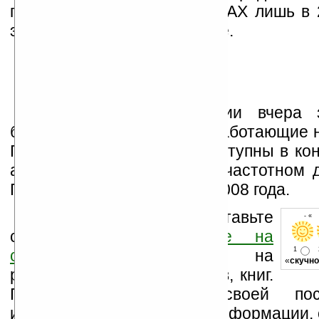
поддержкой стандарта WiMAX лишь в 2
этом мы уже
писали
и ранее.
Представители компании вчера 
базовые станции WiMAX, работающие н
ГГц, будут коммерчески доступны в кон
а станции, работающие в частотном д
ГГц, — в первом квартале 2008 года.
Оцените новость и оставьте
- « 
свой комментарий
ниже на
1
странице
,
подпишитесь
на
«
скучно
рассылку новостей, файлов, книг.
Поддержите Ладошки своей посе
изучением коммерческой информации, 