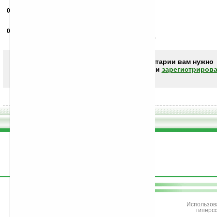
07.11.2006
- Влад III
08:09
Маловато будет %)
07.11.2006
- Палыч
14:59
фигня... вот если б они туда 1000 ТБ зафигачили =))
Чтобы писать комментарии вам нужно
авторизоваться (войти)
или
зарегистрирова
поддержите
Ладошки
Использов
гиперс