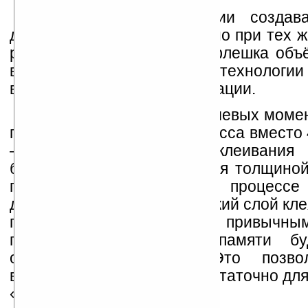
Новый подход позволии создава
данных большего объёма, но при тех 
размерах. Так, например, флешка объ
выполненная по новой технологи
вмещать уже 16 ГБ информации.
Технология имеет 2 ключевых моме
применение 30 нм техпроцесса вместо 
– изменение процесса склеивания 
более тонкого клеевого слоя толщиной
по сравнению с 60 нм в процессе 
десятислойной памяти. Тонкий слой кле
подключать проводники привычны
поэтому каждый слой памяти бу
относительно центра. Это позво
выступы, которых будет достаточно дл
«микропроводки».