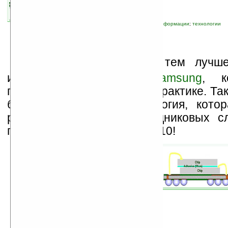
связанные темы:
Samsung
;
накопители информации
;
технологии
Ч
ем больше памяти, тем лучше
инженеров компании
Samsung
, к
постоянно доказывают на практике. Та
была разработана технология, котор
разместить 16 полупроводниковых с
памяти, вместо привычных 10!