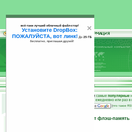
всё-таки лучший облачный файл-стор!
×
Установите DropBox:
ПОЖАЛУЙСТА, вот линк!
До
25 ГБ
бесплатно, приглашая друзей!
Установите
всё-таки лучший облачный файл-стор!
DropBox: ПОЖАЛУЙСТА, вот линк!
До
25
бесплатно, приглашая друзей!
ГБ
к началу раздела новостей
•
лучшие
новости
и
самые
популярные
н
простые
анонсы новостей
на email ежедневно или раз в
наш
на Google:
(
что такое R
Samsung снова уплотняет флэш-память
06.11.2006 18:44
просмотров: сегодня 1, всего 2022
автор новости:
Роман Новиков