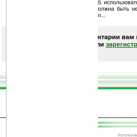
Наверно это реально — одной OS использоват
разными архитектурами, но это должна быть н
ось с различными бинарниками и т.п...
Чтобы писать комментарии вам
авторизоваться (войти)
или
зарегист
поддержите
Ладошки
Использов