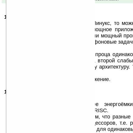
14.09.2010
-
astroiLL
10:40
А если поставить на оба проца Линукс, то мо
переключаться, а просто когда мощное прило
использовало мощный проц, а если мощный проц
бы переходил в ждущий режим, а фоновые задачк
ARM. Интересная идея.
Может даже не Intel+ARM, а оба проца одинако
только один мощный и жрущий, а второй слабы
Тогда даже задачи будут под одну архитектуру.
задач, надо интелектуальный.
Я думаю идея будет иметь продолжение.
16.09.2010
-
kozian
10:13
astroiLL: ты, похоже, не в теме.
ARM процессоры сильно менее энергоёмк
используются. И причина всего — RISC.
Как следствие — разница не в том, что разные 
том, что разная архитектура процессоров, т.е.
приложений (и самих систем) даже для одинаковы