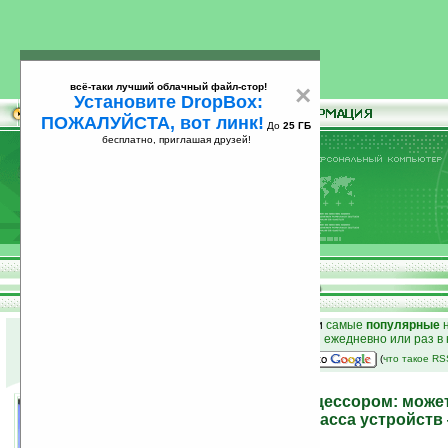
всё-таки лучший облачный файл-стор!
×
Установите DropBox:
ПОЖАЛУЙСТА, вот линк!
До
25 ГБ
бесплатно, приглашая друзей!
Установите
всё-таки лучший облачный файл-стор!
DropBox: ПОЖАЛУЙСТА, вот линк!
До
25
бесплатно, приглашая друзей!
ГБ
к началу раздела новостей
•
лучшие
новости
и
самые
популярные
н
простые
анонсы новостей
на email ежедневно или раз в
наш
на Google:
(
что такое R
Ноутбук с ARM и x86 процессором: може
представитель нового класса устройств
«компьютикаторов»