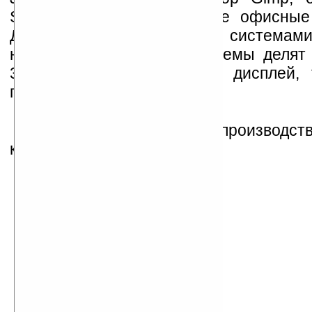
Skype, календарь и другие офисные
Для переключения между системами
нажать Alt + Tab. Две системы делят
320ГБ HDD, 16-дюймовый дисплей, 
порта, HDMI-выход.
CUPP планирует начать производств
конце сентября.