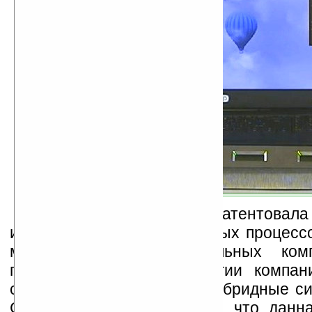
CUPP Computing запатентовала
интеграции энерго-экономных процесс
мост чипсетов персональных ком
помощью данной технологии компан
создавать всевозможные гибридные с
Computing также надеется, что данна