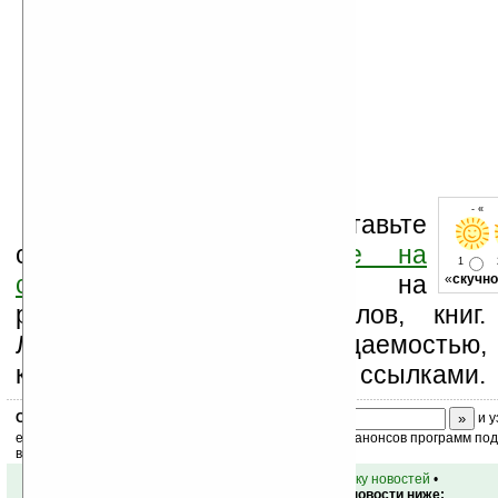
- « 
Оцените новость и оставьте
свой комментарий
ниже на
1
странице
,
подпишитесь
на
«
скучно
рассылку новостей, файлов, книг.
Ладошки своей посещаемостью,
коммерческой информации, ссылками.
Скоро
конкурс
с призами! Подпишитесь:
и у
ежедневный или еженедельный дайджест новостей, анонсов программ под 
ваш почтовый ящик.
•
вернуться к списку новостей
•
Обсуждение этой новости ниже: