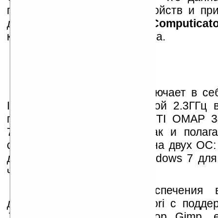
породит новый класс устройств и пр
для них название —
Computicato
компьютера и коммуникатора.
Необычный ноутбук включает в себ
Intel Core 2 Duo с частотой 2.3ГГц 
памяти и ARM процессор TI OMAP 3
720МГц с 512MБ RAM. Как и полага
случаях, ноутбук работает на двух ОС
для ARM процессора и Windows 7 для 
чипа.
Из программного обеспечения
доступны веб-браузер Midori с подде
Java, графический редактор Gimp, e-