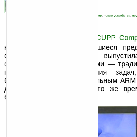
10.09.2010 13:37
просмотров: сегодня 1, всего 3886
автор новости:
Владимир Литовченко
связанные темы:
коммуникаторы
;
компьютер
;
новые устройства
;
ноу
Н
орвежская компания
CUPP Compu
немного поломать устоявшиеся пре
современных ноутбуках и выпустил
сразу с двумя процессорами — трад
процессором для решения задач
большой мощности и мобильным ARM
для простых задач и, в то же вре
батареи.