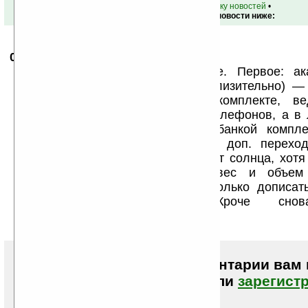
•
вернуться к списку новостей
•
Обсуждение этой новости ниже:
06.01.2011
- prorok-YN
01:25
Плохая новость на самом деле. Первое: ак
полимерный т.е через год (приблизительно) — 
очень мало переходников в комплекте, в
пользуются старыми моделями телефонов, а в
зарядном наборе с литионной банкой компле
гораздо больше да и доставка доп. переход
выйдет. Третье: нет подзарядки от солнца, хот
полимерными гелиосистемами вес и объе
пострадал бы. Оставалось бы только дописат
инструкции (грамотных!!!) Кроче сно
брендированого Г.
Чтобы писать комментарии вам
авторизоваться (войти)
или
зарегист