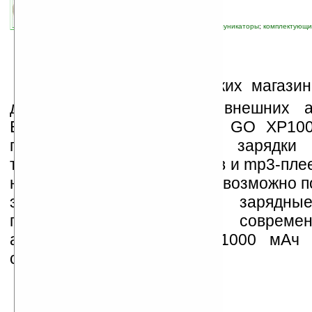
автор новости:
Роман Алексеев
связанные темы:
источники питания
;
коммуникаторы
;
комплектующ
новые устройства
;
периферия
Н
а прилавках российских магазин
две компактные модели внешних ак
ENERGIZER® ENERGI TO GO XP100
предназначенные для зарядки
телефонов, коммуникаторов и mp3-плее
на отдыхе и в местах, где невозможно п
электрической сети. Оба зарядные
построены на базе современ
аккумуляторов емкостью 1000 мАч
соответственно.