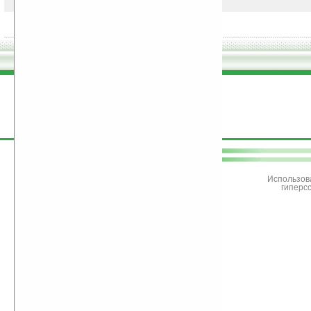
поддержите
Ладошки
Использов
гиперс