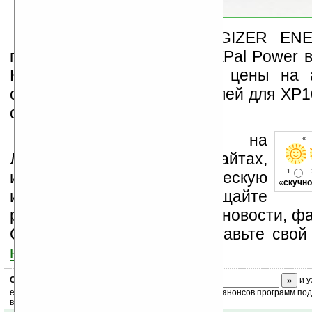
Все устройства ENERGIZER E
производятся на фабрике XPal Power в
Китай. В Москве средние цены на 
составляют 700 и 1300 рублей для XP
соответственно.
Устанавливайте линк на
- « 
Ладошки на своих сайтах,
1
изучайте коммерческую
«
скучно
информацию, посещайте
разделы сайта (форум, чат, новости, фа
Оцените эту новость и оставьте свой
ниже на странице
.
Скоро
конкурс
с призами! Подпишитесь:
и у
ежедневный или еженедельный дайджест новостей, анонсов программ под 
ваш почтовый ящик.