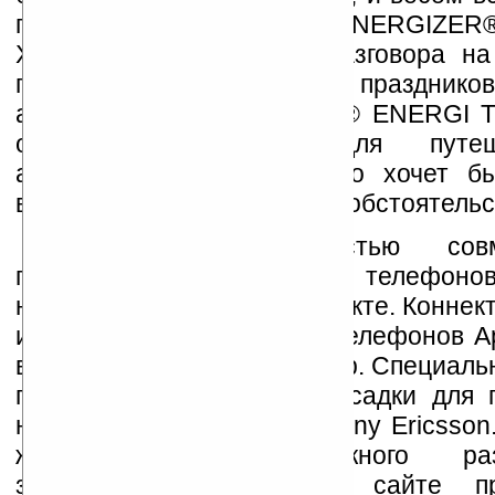
грамм соответственно, ENERGIZE
XP2000 продлят время разговора на
преддверии зимних праздник
аккумуляторы ENERGIZER® ENERGI T
отличным подарком для путешес
автомобилистов и тех, кто хочет б
всегда, вне зависимости от обстоятельс
Аккумуляторы полностью со
популярными моделями телефонов
насадкам, идущим в комплекте. Коннек
и micro-USB, а также для телефонов A
входят в стандартный набор. Специаль
производитель добавил насадки для 
нас моделей Samsung и Sony Ericsson
же не нашли нужного раз
зарегистрировавшись на сайте про