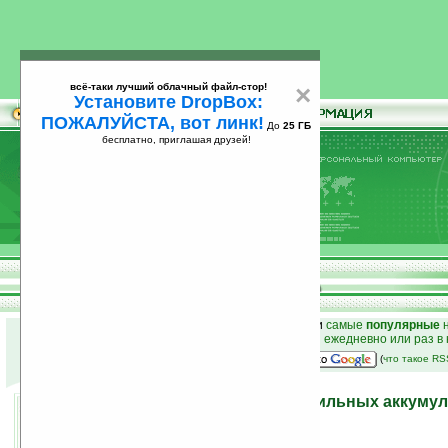
всё-таки лучший облачный файл-стор!
×
Установите DropBox:
ПОЖАЛУЙСТА, вот линк!
До
25 ГБ
бесплатно, приглашая друзей!
Установите
всё-таки лучший облачный файл-стор!
DropBox: ПОЖАЛУЙСТА, вот линк!
До
25
бесплатно, приглашая друзей!
ГБ
к началу раздела новостей
•
лучшие
новости
и
самые
популярные
н
простые
анонсы новостей
на email ежедневно или раз в
наш
на Google:
(
что такое R
Компактные модели мобильных аккумул
TO GO уже на прилавках
29.12.2010 00:12
просмотров: сегодня 2, всего 5079