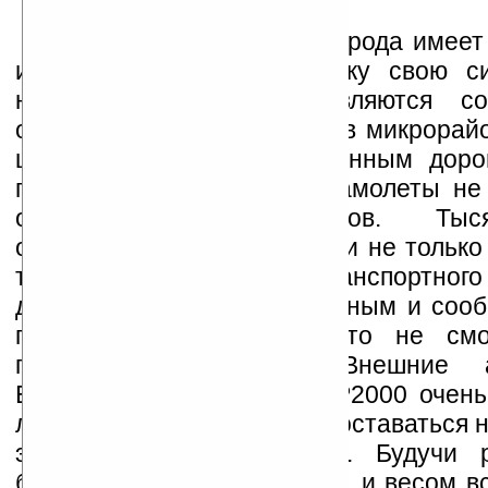
В любое время года природа имеет
иногда показывать человеку свою с
новостях регулярно появляются с
обрыве силовых проводов в микрорайо
целых городах. По занесенным доро
поезда и автомобили, а самолеты не
обледеневших аэропортов. Ты
оказываются не в состоянии не только
точки назначения из-за транспортного
даже просто позвонить родным и сооб
перипетиях из-за того, что не см
подзарядить телефон. Внешние а
ENERGIZER® XP1000 и XP2000 очень
легки, однако они позволят оставаться н
это действительно нужно. Будучи 
больше кредитной карточки, и весом вс