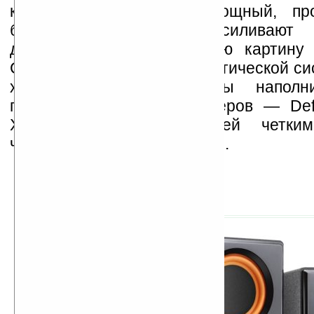
которые обеспечивают мощный, пр
бас. Два динамика усиливают а
давление, делают звуковую картину
Совокупной мощности акустической си
хватит для того, чтобы наполн
помещение средних размеров ― Def
X35 порадует слушателей четки
частотами и глубоким басом.