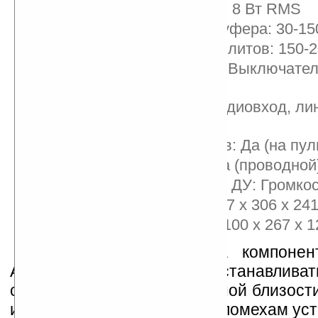
Мощность сателлитов: 8 Вт RMS
Диапазон частот сабвуфера: 30-15
Диапазон частот сателлитов: 150-
Наличие регулировок: Выключател
громкость
Аудио входы: 2RCA аудиовход, ли
джек (на пульте ДУ)
Разъем для наушников: Да (на пул
Наличие пульта ДУ: Да (проводной
Регулировки на пульте ДУ: Громко
Размер сабвуфера: 167 x 306 x 24
Размеры сателлитов: 100 x 267 x 
Магнитная экранировка компонен
Avante X35 позволяет устанавлива
сабвуфер в непосредственной близост
и других, чувствительных к помехам уст