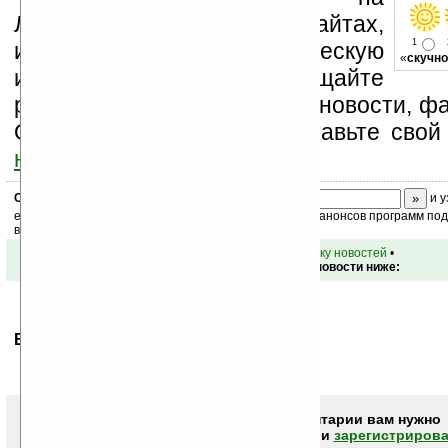
Ладошки на своих сайтах,
1
изучайте коммерческую
«
скучно
информацию, посещайте
разделы сайта (форум, чат, новости, фа
Оцените эту новость и оставьте свой
ниже на странице
.
Скоро
конкурс
с призами! Подпишитесь:
и у
ежедневный или еженедельный дайджест новостей, анонсов программ под 
ваш почтовый ящик.
•
вернуться к списку новостей
•
Обсуждение этой новости ниже:
Ваше мнение будет первым.
Чтобы писать комментарии вам нужно
авторизоваться (войти)
или
зарегистрирова