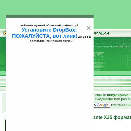
всё-таки лучший облачный файл-стор!
×
Установите DropBox:
ПОЖАЛУЙСТА, вот линк!
До
25 ГБ
бесплатно, приглашая друзей!
Установите
всё-таки лучший облачный файл-стор!
DropBox: ПОЖАЛУЙСТА, вот линк!
До
25
бесплатно, приглашая друзей!
ГБ
к началу раздела новостей
•
лучшие
новости
и
самые
популярные
н
простые
анонсы новостей
на email ежедневно или раз в
наш
на Google:
(
что такое R
Акустическая система Avante X35 формата
10.02.2011 21:47
просмотров: сегодня 1, всего 5720
автор новости:
Роман Алексеев