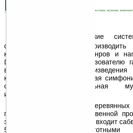
связанные темы:
Defender
;
акустическая система
;
колонки
;
комплек
устройства
;
периферия
Д
омашние акустические сист
одинаково хорошо воспроизводить 
композиции различных жанров и на
Defender Avante X35 пользователю г
высокое качество воспроизведения
композиций, будь то Девятая симфони
современная танцевальная м
инструментальный концерт.
Акустика выполнена в деревянных 
позволяет добиться качественной про
звуковых частот. В комплект входит саб
5-дюймовыми низкочастотными д