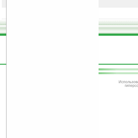
поддержите
Ладошки
Использов
гиперс