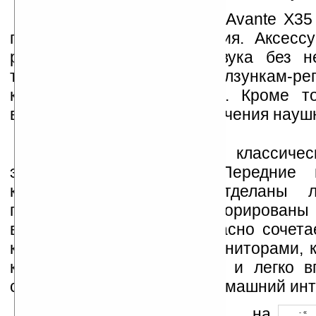
В комплекте с Defender Avante X35
проводной пульт управления. Аксессу
регулировать громкость звука без н
тянуться к тонким ползункам-ре
компьютерных программах. Кроме то
вынесен разъем для подключения науш
Акустика выполнена в классиче
элементами авангарда. Передние 
компонентов системы отделаны л
покрытием, динамики декорированы
вставками. Новинка прекрасно сочета
компьютерной техникой: мониторами, 
компьютерными корпусами и легко в
современный офисный и домашний инт
Устанавливайте линк на
- « 