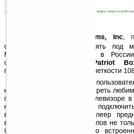
автор новости:
Роман Алексеев
связанные темы:
P2P
;
аудио
;
бюджетный
;
видео
;
новые устройства
телевизор
;
технологии
;
флеш-память
К
омпания
PDP Systems, Inc
, 
оперативную и флеш-память под ма
Memory, начала продажи в России
сетевого медиаплеера
Patriot Box
поддержкой видео высокой четкости 10
Box Office позволит пользоват
независимость от ПК и смотреть люби
программы на любимом телевизоре в 
на кухне. Достаточно лишь подключит
внешний жёсткий диск. Плеер пред
воспроизведения видеофайлов не толь
USB-накопителей, но и со встроен