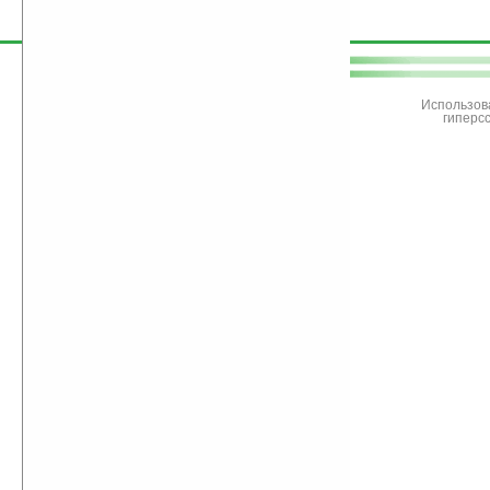
поддержите
Ладошки
Использов
гиперс