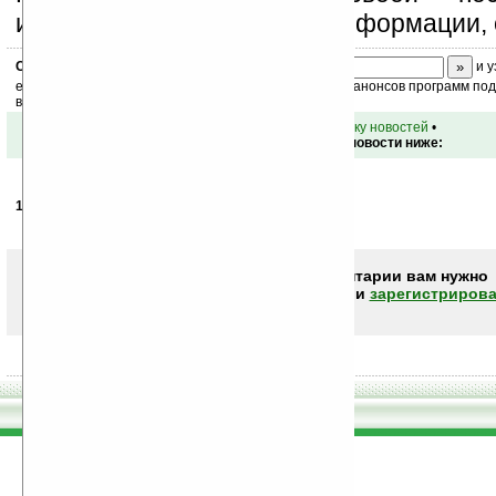
изучением коммерческой информации, 
Скоро
конкурс
с призами! Подпишитесь:
и у
ежедневный или еженедельный дайджест новостей, анонсов программ под 
ваш почтовый ящик.
•
вернуться к списку новостей
•
Обсуждение этой новости ниже:
16.09.2010
- Rett Pop
23:06
Хм. Я бы такой прикупил...
Чтобы писать комментарии вам нужно
авторизоваться (войти)
или
зарегистрирова