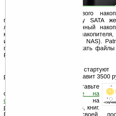
Отсек для 2.5-дюймового накоп
предусматривает установку SATA же
либо SSD. На установленный накоп
копировать файлы с USB-накопителя, 
или устройства хранения ( NAS). Patri
позволяет напрямую загружать файлы 
P2P.
Продажи устройства стартуют 
рекомендованная цена составит 3500 р
Оцените новость и оставьте
- « о
свой комментарий
ниже на
1
странице
,
подпишитесь
на
«
скучно
рассылку новостей, файлов, книг.
Поддержите Ладошки своей посе