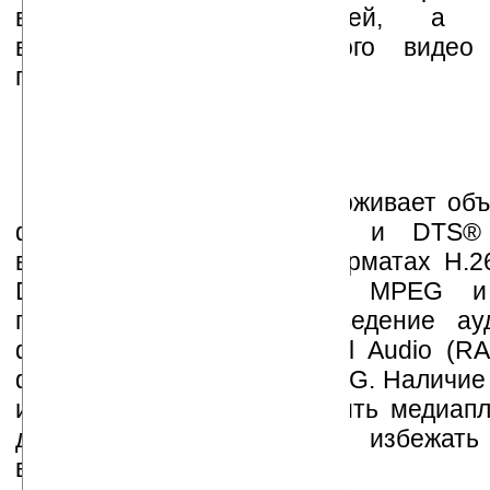
внешних USB-накопителей, а
воспроизведения потокового виде
помощью технологии UPnP.
Patriot Box Office поддерживает об
форматах Dolby® Digital и DTS®
воспроизводит видео в форматах H.26
DivX, xVid, MKV, MOV, MPEG и
поддерживается воспроизведение а
форматах WMA, MP3, Real Audio (RA
фотографий JPEG, BMP, PNG. Наличие
и S/PDIF позволяют включить медиапл
домашнего кинотеатра и избежать
воспроизведении.