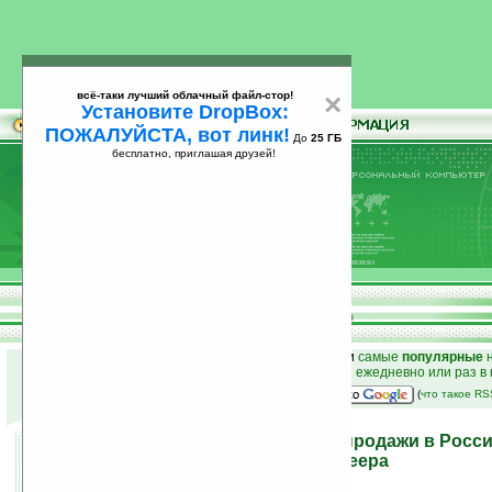
всё-таки лучший облачный файл-стор!
×
Установите DropBox:
ПОЖАЛУЙСТА, вот линк!
До
25 ГБ
бесплатно, приглашая друзей!
Установите
всё-таки лучший облачный файл-стор!
DropBox: ПОЖАЛУЙСТА, вот линк!
До
25
бесплатно, приглашая друзей!
ГБ
к началу раздела новостей
•
лучшие
новости
и
самые
популярные
н
простые
анонсы новостей
на email ежедневно или раз в
наш
на Google:
(
что такое R
Patriot Memory начинает продажи в Рос
всеформатного медиаплеера
15.09.2010 21:57
просмотров: сегодня 3, всего 5783