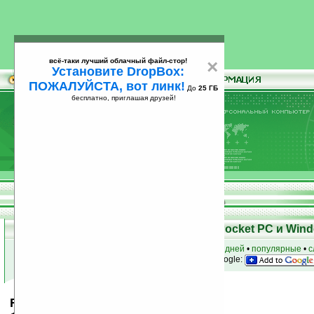
всё-таки лучший облачный файл-стор!
×
Установите DropBox:
ПОЖАЛУЙСТА, вот линк!
До
25 ГБ
бесплатно, приглашая друзей!
Установите
всё-таки лучший облачный файл-стор!
DropBox: ПОЖАЛУЙСТА, вот линк!
До
25
бесплатно, приглашая друзей!
ГБ
Скачать программы для КПК Pocket PC и Wind
к началу раздела
•
за сегодня
•
за 3 дня
•
за 7 дней
•
популярные
•
с
анонсы программ на email
• наш
на Google:
FIFA Soccer 2002 v1.0