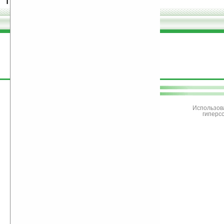
программы.
поддержите
Ладошки
Использов
гиперс