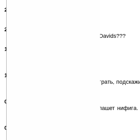
28.07.2004
- Тема
15:57
СУУУУУУУУУУУУУУУПЕР!
27.02.2005
- welder
20:21
За какой Голландский клуб играет Davids???
11.04.2005
- Edward
12:36
В принципе неплохо!!
Дадо получше!!
12.11.2005
- luberrr
17:46
ЩЯ скачиваю, хотся в футбол поиграть, подскаж
игры???
06.07.2006
-
volosatyi
14:58
Зараза! А у меня на HP 2490 не пашет нифига. 
она вырубается! ((((
01.05.2007
- SWITCH
11:00
volosatyi