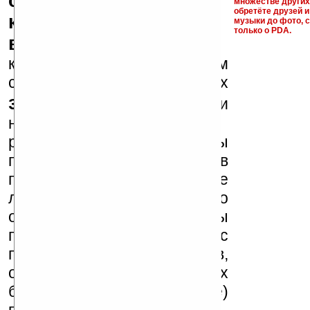
серийные номера,
множестве други
обретёте друзей и
ключи и ссылки на
музыки до фото, с
только о PDA.
варезные сайты
к публикации на нашем
сайте в комментариях
запрещены
, как и
несанкционированная
реклама (спам). Мы
поддерживаем авторов
программ и развитие
легального программного
обеспечения. Также мы
призываем Вас
поддерживать авторов,
особенно создающих
бесплатные (freeware)