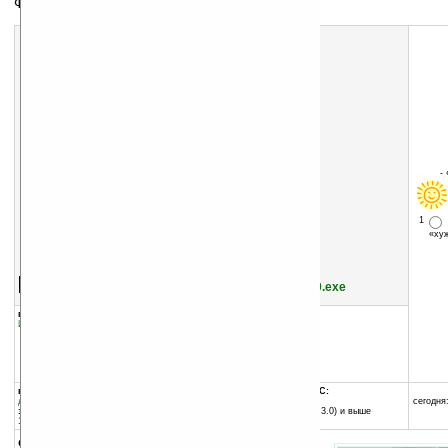
Футбол
-
1
«х
Скачать программу:
размер:
2555 Кб
скачать
FIFA_Soccer_2002_v1.0.exe
группы программы:
добавлена:
20.04.2004
Игры
:
Спортивные
обновлена:
26.04.2004
автор программы:
ZIO Interactive, Inc.
www.ziointeractive.com
support@zio.co.kr
программа:
совместима с Pocket PC:
демоверсия
MIPS процессор
сегодня:
занимает памяти:
Pocket PC (Windows CE 3.0) и выше
1617 Кб
описание: