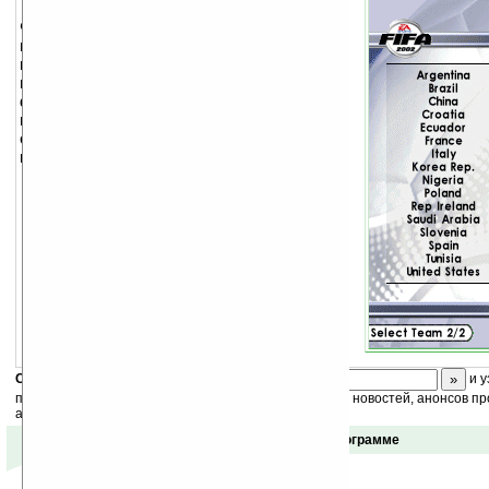
Футбол с довольно неплохой графикой. В
игре представлены все команды мирового
кубка, 8 групп. В программе можно
выбирать язык интерфейса (английский,
французский, немецкий, итальянский,
испанский, японский, корейский). Также вы
сможете выбрать стиль игры для своей
команды и каждого игрока в отдельности.
Скоро
конкурс
с призами! Подпишитесь:
и у
получайте ежедневный или еженедельный дайджест новостей, анонсов пр
акций сайта на ваш почтовый ящик.
Отзывы о программе