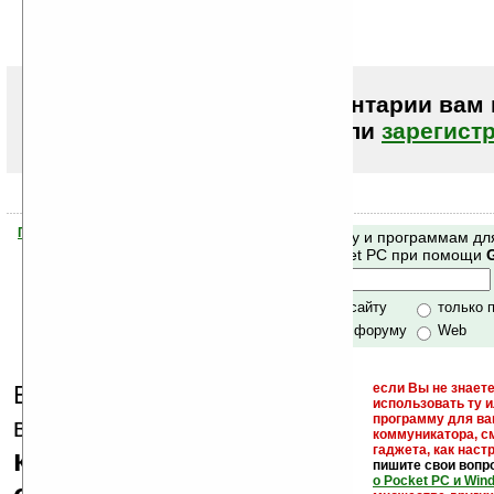
Патамучта у тя проц ARM!!!
А она расчитана на MIPS!!!
Чтобы писать комментарии вам
авторизоваться (войти)
или
зарегист
Помогите Ладошкам стать лучше
Поиск по сайту и программам дл
своей поддержкой.
Mobile и Pocket PC при помощи
Хочешь футболку?
только по сайту
только 
по сайту и форуму
Web
Еще раз обращаем
если Вы не знаете
использовать ту 
кейгены,
программу для ва
внимание, что
коммуникатора, с
гаджета, как настр
кряки - лекарства,
пишите свои вопр
о Pocket PC и Win