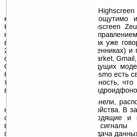
Новинка 2011 года, Highscree
качеству и функционалу ощутимо и
Highscreen PP5420, и Highscreen Zeu
новинка работает под управлением
версии системы Android (как уже гов
2.2 против 1.5 в предшественниках) и
сервисы Google – Android Market, Gmail
Google Talk, чего в предыдущих моде
Кроме того, у Highscreen Cosmo есть с
то есть уникальная особенность, что
встречается у недорогих «андроидфоно
Речь о светодиодной панели, расп
нижней грани корпуса устройства. В з
событий и процессов (входящие и 
вызовы, сообщения, сигналы б
проигрывание музыки, передача данных 