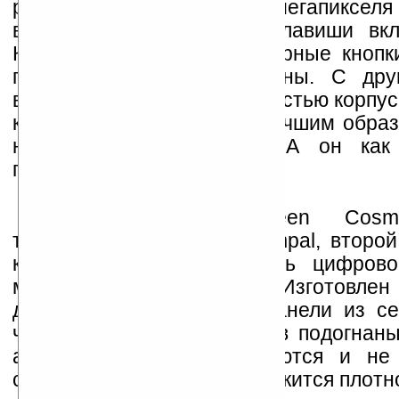
разрешение составляет3 мегапикселя 
вспышки и выделенной клавиши вкл
Кстати, о клавишах: сенсорные кнопк
панели не слишком удобны. С друг
выступающие над поверхностью корпус
кнопки наверняка бы не лучшим образ
на дизайне устройства. А он как
привлекательный.
За сборку Highscreen Cosm
тайваньская компания Compal, второй
контрактный производитель цифров
мире после Foxconn. Изготовле
действительно недурно: панели из се
черного матовых пластиков подогнаны
аккуратно, они не болтаются и не
сжатии. Задняя крышка держится плотн