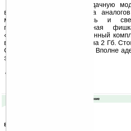
Итого имеет вполне удачную мод
выглядит интереснее ряда аналого
мировых брендов. Здесь и све
платформы, и интересная фиш
«цветомузыке»), и расширенный компл
включающий карту памяти на 2 Гб. Сто
Cosmo около 270 долларов. Вполне ад
за смартфон такого уровня.
1
2
3
4
5
«хуже
ваша оценка
лучше»
Обсуждение
Ваше мнение будет первым.