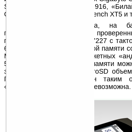
Samsung Galaxy 550, МТС 916, «Била
Optimus GT540, Motorola Quench XT5 и 
Аппаратная платформа, на б
построен смартфон, – это проверен
процессор Qualcomm MSM7227 с такто
600 МГц. Объем оперативной памяти с
Мб, это стандарт для бюджетных «ан
512 Мб пользовательской памяти мож
за счет карт формата microSD объем
Правда, слот расположен таким о
«горячая» замена флешки невозможна.