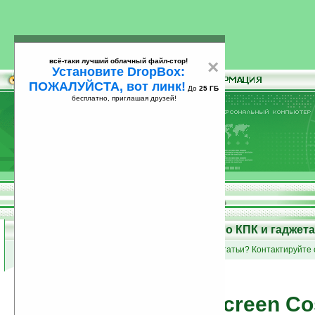
всё-таки лучший облачный файл-стор!
×
Установите DropBox:
ПОЖАЛУЙСТА, вот линк!
До
25 ГБ
бесплатно, приглашая друзей!
Установите
всё-таки лучший облачный файл-стор!
DropBox: ПОЖАЛУЙСТА, вот линк!
До
25
бесплатно, приглашая друзей!
ГБ
Статьи на Ладошках: о КПК и гаджет
список групп статей
•
Вы пишете статьи? Контактируйте 
Highscreen C