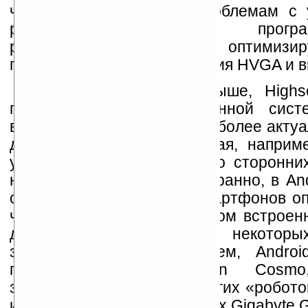
что может привести к проблемам с 
работой определенных прогр
разработчики, как правило, оптимизи
прежде всего для разрешения HVGA и 
Как уже говорилось выше, High
поставляется с операционной сист
версии 2.2. Это одна из наиболее акту
данной платформы, которая, наприме
устанавливать большинство сторонни
на карту памяти (как ни странно, в And
основополагающей для смартфонов оп
что в купе с малым объемом встроен
делает эксплуатацию некотор
затруднительной). В общем, Andro
преимущество Highscreen Cosm
значительная часть недорогих «робото
идет с Android 2.1. Среди них Gigabyte