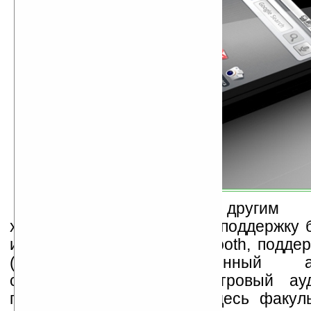
Возвращаясь к другим а
характеристикам, отметим поддержку 
интерфейсов Wi-Fi и Bluetooth, подде
(UMTS/HSDPA), встроенный акс
стандартный 3,5-миллиметровый ау
порт microUSB. Камера здесь факуль