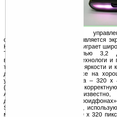
Основным элементом управле
современного смартфона является экр
Highscreen Cosmo его роль играет ши
TFT-матрица с диагональю 3,2 
выполнена по емкостной технологи и 
технологию «мультитач». К яркости и 
дисплея замечаний нет, все на хор
уровне. Разрешение экрана – 320 х 
(HVGA), оно обеспечивает корректную
Android-приложений. Как известно,
других бюджетных «андроидфонах»
Samsung I5500 и МТС 916, использую
меньшим разрешением 240 х 320 пикс