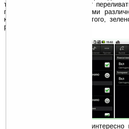
тетеринг и т. д.) она может перелива
пяти узоров одного из семи различ
красного, оранжевого, желтого, зелено
розового или фиолетового.
Во-первых, это просто интересно 