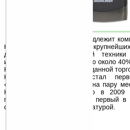
Бренд Highscreen принадлежит ком
Компьютер», одному из крупнейших
дистрибьюторов цифровой техники 
именно она ввозит в Россию около 40
HTC). Первый аппарат под данной торг
Highscreen PP5420 – стал пе
«андроидфоном», обогнав на пару ме
HTC Hero (случилось это в 2009 г
появился Highscreen Zeus, первый в 
смартфон с QWERTY-клавиатурой.