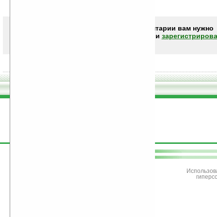
Чтобы писать комментарии вам нужно
авторизоваться (войти)
или
зарегистрирова
поддержите
Ладошки
Использов
гиперс