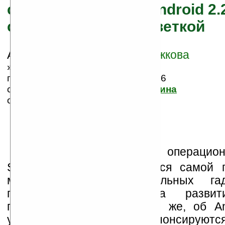
смартфон на базе Android 2.
светодиодной подсветкой
Автор/Источник:
Марина Рожкова
» 31.03.2011 20:28,
просмотров сегодня: 2, всего: 4316
статья размещена в группе:
Витрина
оценка: 4.884, 43 голоса
Н
есмотря на то, что операцио
Symbian пока еще является самой 
мире, поклонники мобильных га
пристальнее следят за развит
платформы. Речь, конечно же, об An
устройства на ее базе анонсируютс