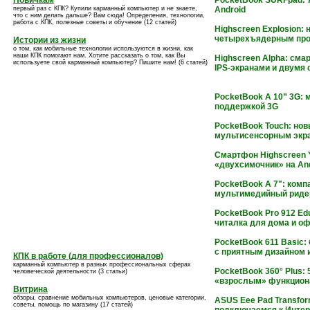
Новичкам
PocketBook SURFpad: 
первый раз с КПК? Купили карманный компьютер и не знаете,
Android
что с ним делать дальше? Вам сюда! Определения, технологии,
работа с КПК, полезные советы и обучение (12 статей)
Highscreen Explosion:
четырехъядерным про
Истории из жизни
о том, как мобильные технологии используются в жизни, как
наши КПК помогают нам. Хотите рассказать о том, как Вы
Highscreen Alpha: смар
используете свой карманный компьютер? Пишите нам! (6 статей)
IPS-экранами и двумя 
PocketBook A 10” 3G: 
поддержкой 3G
PocketBook Touch: но
мультисенсорным экр
Смартфон Highscreen 
«двухсимочник» на An
PocketBook A 7": комп
мультимедийный ридер
PocketBook Pro 912 Ed
читалка для дома и о
PocketBook 611 Basic:
с приятным дизайном и
КПК в работе (для профессионалов)
карманный компьютер в разных профессиональных сферах
PocketBook 360° Plus:
человеческой деятельности (3 статьи)
«взрослым» функцио
Витрина
обзоры, сравнение мобильных компьютеров, ценовые категории,
ASUS Eee Pad Transfor
советы, помощь по магазину (17 статей)