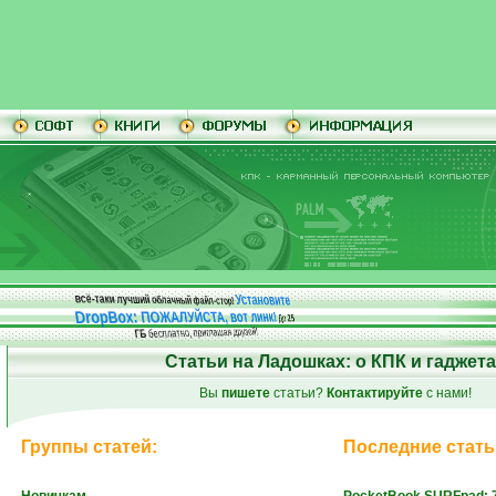
Установите
всё-таки лучший облачный файл-стор!
DropBox: ПОЖАЛУЙСТА, вот линк!
До
25
бесплатно, приглашая друзей!
ГБ
Статьи на Ладошках: о КПК и гаджет
Вы
пишете
статьи?
Контактируйте
с нами!
Группы статей:
Последние статьи