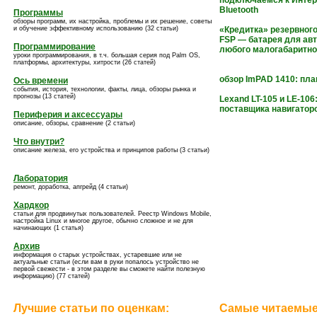
подключаемся к Интер
Bluetooth
Программы
обзоры программ, их настройка, проблемы и их решение, советы
и обучение эффективному использованию (32 статьи)
«Кредитка» резервного
FSP — батарея для ав
Программирование
любого малогабаритно
уроки программирования, в т.ч. большая серия под Palm OS,
платформы, архитектуры, хитрости (26 статей)
обзор ImPAD 1410: пла
Ось времени
события, история, технологии, факты, лица, обзоры рынка и
прогнозы (13 статей)
Lexand LT-105 и LE-106
поставщика навигатор
Периферия и аксессуары
описание, обзоры, сравнение (2 статьи)
Что внутри?
описание железа, его устройства и принципов работы (3 статьи)
Лаборатория
ремонт, доработка, апгрейд (4 статьи)
Хардкор
статьи для продвинутых пользователей. Реестр Windows Mobile,
настройка Linux и многое другое, обычно сложное и не для
начинающих (1 статья)
Архив
информация о старых устройствах, устаревшие или не
актуальные статьи (если вам в руки попалось устройство не
первой свежести - в этом разделе вы сможете найти полезную
информацию) (77 статей)
Лучшие статьи по оценкам:
Самые читаемые