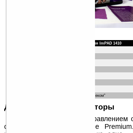
Комплектация ImPAD 1410
Сетевой кабель к блоку питания
Блок питания, 40 Вт
Руководство пользователя
Гарантийный талон
Салфетка для экрана
Адаптер VGA
DVD с набором драйверов
Стартовый пакет 3G U’Try 25 "Укртелеком"
Дизайн, кнопки, индикаторы
Работает ImPAD под управлением 
системы Windows 7 Home Premium.