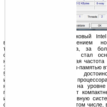
Одноядерный двухпотоковый Inte
выполненный с соблюдением 
технологического процесса, за бо
существования на рынке стал осн
недорогих нетбуков. Рабочая частота
1,66 ГГц, он оснащается кэш-памятью в
512 Кбайт. Важным достоинс
использования в планшете) процессора
низкий TDP, остающийся на уровне
позволяет сделать планшет компактн
использовать менее массивную систе
охлаждения и увеличить, в том числе,