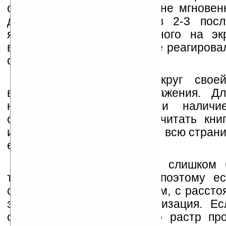
освещённости происходит не мгновен
даёт задержку секунды в 2-3 посл
яркости света, направленного на эк
видимости, чтобы датчик не реагирова
света.
Поворот планшета вокруг свое
вызывает поворот изображения. Д
некоторыми приложениями наличи
очень удобно: например, читать кни
именно так, когда вы видите всю страни
её.
Разрешение экрана не слишком 
такого размера дисплея, поэтому ес
склонившись над планшетом, с рассто
заметна некоторая пикселизация. Ес
отдалиться от дисплея, то растр про