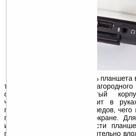
Боковые и задняя панель планшета
так называемого "благородного
обрезиненный, бархатистый корп
чёрного цвета не скользит в рук
практически не остаётся следов, чего
глянцевом антибликовом экране. Для
иметь возможность привести планше
производитель предусмотрительно вло