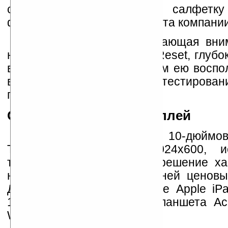
специальную бархатистую салфетку
фирменного сиреневого цвета компании
Единственная заслуживающая вни
на задней панели - кнопка Reset, глубо
в корпус. Скажем сразу, нам ею воспо
время подготовки обзора и тестирован
пришлось.
Сенсорный ввод и дисплей
ImPAD 1410 - планшет с 10-дюймо
TFT с разрешением 1024х600, и
технологию TN. Такое разрешение ха
нетбуков в нижней и средней ценовых
Для сравнения, разрешение Apple iPa
1024x768 пикселей, а у планшета Ace
W500 1280x800.