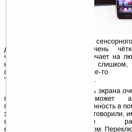
Что касается именно сенсорног
датчики срабатывают очень чёт
чувствительный, чутко отвечает на л
но в то же время, не слишком,
отрабатывает какие-то с
"микроскопические" касания.
Яркость и контрастность экрана оч
при этом яркость может авт
подстраиваться под освещённость в п
этого в корпусе, как мы уже говорили, 
освещения, логично расп
непосредственно под экраном. Перекл