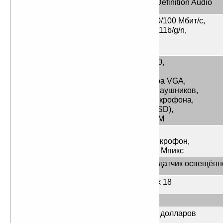
Звуковая
Intel High Definition Audio
подсистема
Сетевые
Ethernet 10/100 Мбит/с,
возможности
Wi-Fi IEEE 802.11b/g/n,
3G (HSUPA),
Bluetooth
Порты и слоты
2 x USB 2.0,
расширения
1 x Ethernet,
1 x для адаптера VGA,
1 x выход для наушников,
1 x вход для микрофона,
1 х картридер (SD),
1 х слот mini-SIM
Мультимедиа
Динамик,
Встроенный микрофон,
Веб-камера 1,3 Мпикс
Дополнительные
G-сенсор, датчик освещённ
возможности
Габариты (Ш х Г
263 x 168 x 18
х В), мм
Масса, кг
0,86
Цена (на момент
Около 650 долларов
подготовки