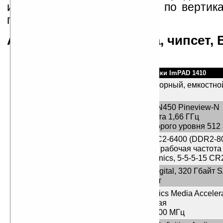
изменяется при отклонении по вертик
градусов.
Аппаратная платформа, чипсет, 
Характеристики ImPAD 1410
Дисплей
10,1", сенсорный, емкостно
1024х600
Центральный
Intel Atom N450 Pineview-N
процессор
Тактовая частота 1,66 ГГц
Кэш-память второго уровня 512
Оперативная
2 Гбайт, PC2-6400 (DDR2-80
память
шины 400 МГц, рабочая частота 
Hyundai Electronics, 5-5-5-15 CR2
Жёсткий диск
Western Digital, 320 Гбайт S
об/мин, 8 Мбайт
Видеокарта
Intel Graphics Media Acceler
интегрированная
Частота ядра 400 МГц