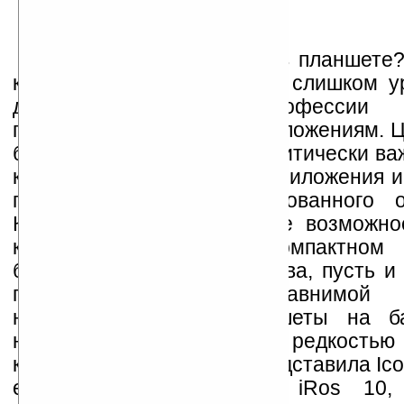
Зачем нужен Windows в планшете?
кто считает Android и iOS слишком у
должен в угоду профессии по
полнофункциональным приложениям. Це
быть разными – кому-то критически важ
кому-то диагностические приложения 
подключения специализированного о
Кому-то хочется иметь все возможно
компьютера в компактном
бесклавиатурного устройства, пусть 
производительностью сравнимой
нетбуком. Поэтому планшеты на б
нельзя назвать такой уж редкостью
компания Acer недавно представила Ico
есть такая модель как iRos 10,