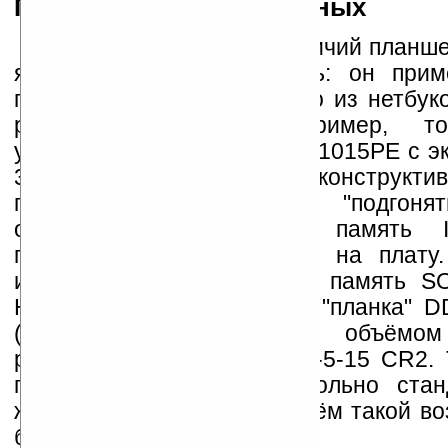
Память и хранение данных
Одним из ключевых отличий планше
является его компактность: он при
полтора-два тоньше любого из нетбук
размером экрана: например, т
упомянутого ASUS Eee PC 1015PE с эк
36,4 мм. Естественно, ряд конструкт
производителю пришлось "подгоня
ограничение. Например, память
припаяна непосредственно на плату
использована стандартная память S
HYMP125S64CP8-S6 - это "планка" 
(эффективная частота), объёмо
работающая в режиме 5-5-5-15 CR2. Т
память использована довольно стан
желании расширить её объём такой во
будет.