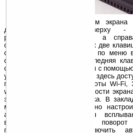
Под защитным стеклом экрана 
датчик освещения, сверху - 
разрешением 1,3 Мпикс, а спра
сенсорные клавиши. Из них две клави
отвечают за перемещение по меню в
одна - кнопка "Ок", а последняя кла
основных настроек системы с помощью
утилиты Notebook Manager: здесь дос
переключение режима работы Wi-Fi, 3
web-камеры, настройка яркости экран
звука встроенного динамика. В закла
менеджера планшета можно настрои
автоматического закрытия всплыв
включить автоматический поворот
повороте планшета, включить авт