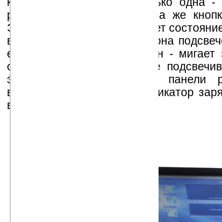
клавиша на планшете только одна - 
разблокировки дисплея, она же кнопк
Эта кнопка также отображает состояние
во включённом состоянии она подсвеч
если планшет заблокирован - мигает 
отключенном состоянии не подсвечив
этой кнопки на верхней панели ра
встроенный микрофон, индикатор заря
вентиляционное отверстие.