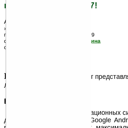
планшет с Windows 7!
Автор/Источник:
thg.ru
» 12.07.2011 18:39,
просмотров сегодня: 2, всего: 8689
статья размещена в группе:
Витрина
оценка: 3.851, 27 голосов
Н
овый и интересный гаджет представ
Ладошки совместно с thg.ru
Введение
Рынок планшетных операционных си
делят только Apple iOS и Google And
решения на них занимают максимал