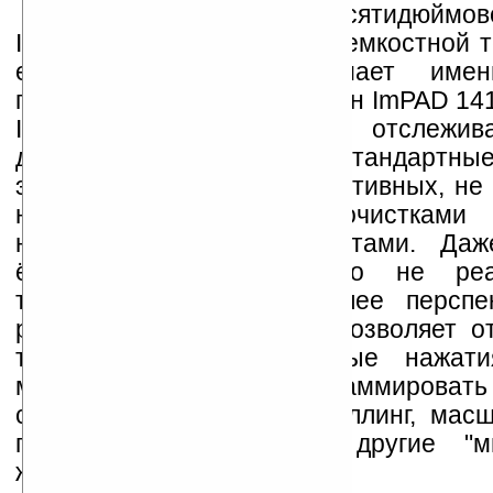
Сенсорная часть десятидюймов
ImPAD 1410 выполнена по eмкостной т
есть, устройство понимает име
подушечками пальцев. Экран ImPAD 14
Ilitek оснащён системой с отслежив
двух точек нажатия. Стандартны
экраны, в отличие от резистивных, не
нажития ключами, зубочистками
неодушевлёнными предметами. Даж
ёмкостный экран обычно не реа
технология считается более перспе
резистивная, потому что позволяет о
том числе, множественные нажат
местах, а также программировать
сложными жестами - скроллинг, масш
переключение задач и другие "мн
жесты".