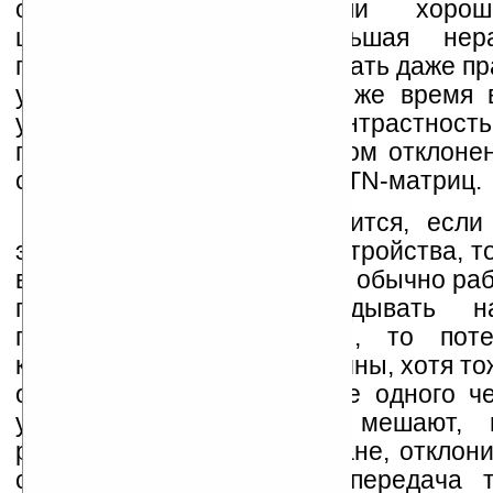
обзора по горизонтали хорош
цветопередачи и небольшая нера
подсветки не мешают работать даже пр
углом 180 градусов. В то же время 
углы обзора слабенькие: контрастность
при относительно небольшом отклонен
сверху, что характерно для TN-матриц.
Картинка сильнее портится, если
экран под углом спереди устройства, т
в том положении, в котором обычно ра
планшетом. Если заглядывать 
противоположной стороны, то пот
контрастности не так критичны, хотя то
общем, комфортной работе одного че
углы обзора не очень мешают, 
рассмотреть что-то на экране, отклон
себя, уже сложно. Цветопередача 