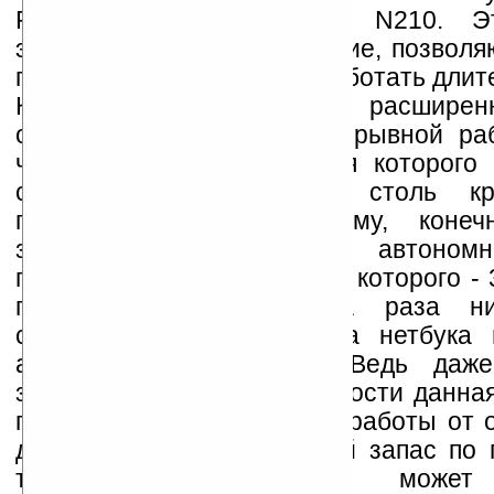
PC 1015PE и Samsung N210. Эт
энергоэффективное решение, позволя
при ёмком аккумуляторе работать длит
К примеру, нетбук ASUS с расширен
обеспечивает время непрерывной ра
часов. Но это нетбук, для которого
сотен грамм веса не столь кри
планшетному ПК. Поэтому, коне
заинтересовало время автоном
планшета, ёмкость батареи которого - 
примерно в полтора-два раза н
стандартного аккумулятора нетбука
аппаратной платформе. Ведь даж
завидной энергоэффективности данная
приемлемой длительности работы от о
должна иметь достаточный запас по 
том, насколько долго может 