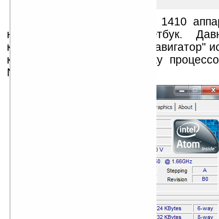
материала)
Планшетный ПК ImPAD 1410 аппа
напоминает обычный нетбук. Дав
компании Intel в Украине, "Навигатор" 
качестве платформы связку процессор
N450 и чипсета Intel NM10.