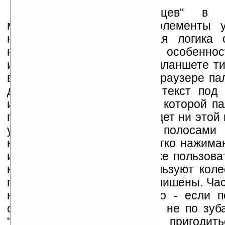
Главный "враг пальцев" в
многочисленные мелкие элементы у
недостаточно отработанная логика 
нажатий на них, а также особенно
интерфейсом. Скажем, на планшете ти
вы прокручиваете текст в браузере па
движением снизу-вверх и текст под 
именно с той скоростью, с которой п
по экрану. В Windows не будет ни этой 
удобства, а пользоваться полосами 
краям окон, которые так легко нажим
и вовсе неудобно. К тому же пользов
компьютеров обычно используют кол
прокрутки, а планшеты его лишены. Ча
неудобства Windows можно - если п
отдельные иконки окажутся не по зуба
"не по пальцам", может пригодить