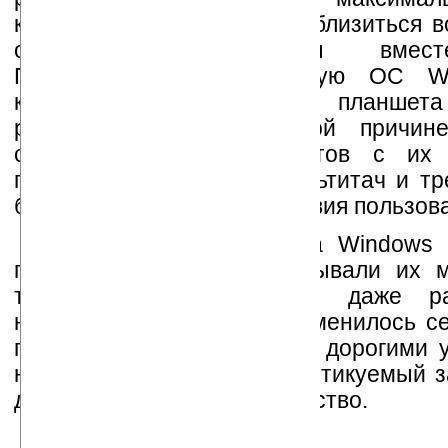
которой пока не могут приблизиться 
операционные системы вмест
Популярнейшую настольную ОС W
качестве решения для планшет
рассматривает по простой причи
создавалась для планшетов с их 
пальцами, поддержкой мультитач и тр
быстроте реакции на действия пользов
Впрочем, планшетов на Windows
годы хватало, только называли их 
термином UMPC, и мы даже рас
некоторые модели. Что изменилось се
прежде всего. UMPC были дорогими у
на фоне которых часто критикуемый з
довольно доступное устройство.