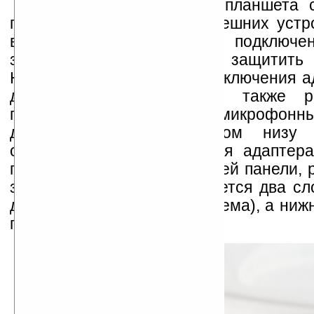
Левая панель корпуса планшета 
порты для подключения внешних устр
верхний - разъём для подключени
закрытый заглушкой, чтоб защитить 
Ниже его - разъём для подключения а
два порта USB 2.0, а также р
подключения гарнитуры - микрофонный
для наушников. В самом низу р
отверстие для подключения адаптера
портами USB, ближе к задней панели, 
заглушка, под которой имеется два сл
для карты SIM (для 3G-модема), а нижн
памяти типа SD.