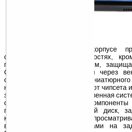
Для вентиляции в корпусе пр
отверстия на всех плоскостях, кро
полностью занятой стеклом, защищ
Слева на верхней панели через ве
отверстие с помощью миниатюрного
нагретый воздух отводится от чипсета и
здесь использована единственная сист
охлаждения. Остальные компоненты
пассивно, включая жёсткий диск, з
которого частично просматри
вентиляционными решётками на зад