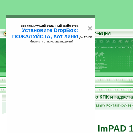
всё-таки лучший облачный файл-стор!
×
Установите DropBox:
ПОЖАЛУЙСТА, вот линк!
До
25 ГБ
бесплатно, приглашая друзей!
Установите
всё-таки лучший облачный файл-стор!
DropBox: ПОЖАЛУЙСТА, вот линк!
До
25
бесплатно, приглашая друзей!
ГБ
Статьи на Ладошках: о КПК и гаджет
список групп статей
•
Вы пишете статьи? Контактируйте 
обзор ImPAD 1