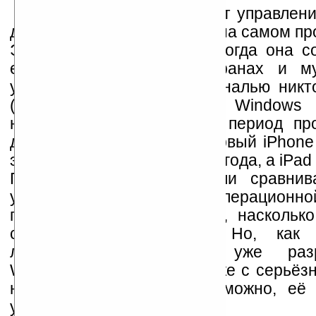
Windows 7 поддерживает управлени
даже мультитач, но... лишь на самом пр
Это неудивительно, ведь когда она с
емкостных сенсорных экранах и му
устройствах с такой диагональю никт
(первая информация о Windows 
называлась Windows 7 в период про
датируется 2006 годом, первый iPhon
экраном вышел летом 2007 года, а iPad 
Поэтому мы бы не стали сравнива
управления "десктопной" операционно
привычным софтом с тем, насколько
сделано в Apple iOS. Но, как 
лабораториях Microsoft уже разр
Windows 8, создаваемая уже с серьёз
на планшеты, вполне возможно, её
установить и на ImPAD.