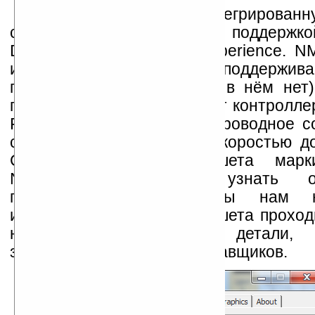
Чипсет содержит интегрированн
систему Intel HD Audio с поддержко
Dolby PC Entertainment Experience. 
интерфейс SATA 3 Гбит/с, поддержива
портов USB 2.0 (USB 3.0 в нём нет)
портов PCI Express и имеет контроллер
Fast Ethernet, с которым проводное 
сети может работать со скоростью до
Системная плата планшета марк
NAVIGATOR, поэтому узнать ори
производителя платформы нам н
известно, что сборка планшета проход
но комплектующие и детали, ес
закупаются у мировых поставщиков.