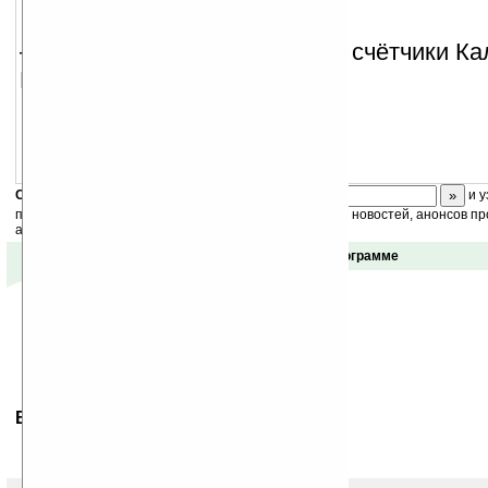
— пакет, включающий в себя счётчики Ка
Приседаний и Сигарет.
Скоро
конкурс
с призами! Подпишитесь:
и у
получайте ежедневный или еженедельный дайджест новостей, анонсов пр
акций сайта на ваш почтовый ящик.
Отзывы о программе
Ваше мнение будет первым.