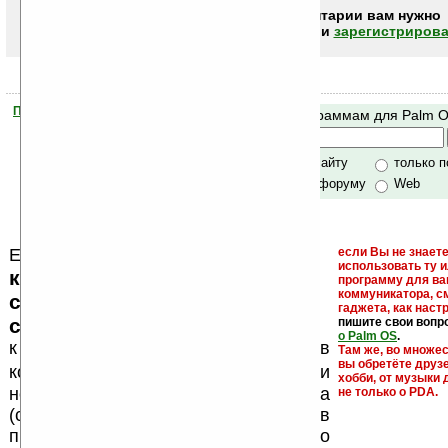
Чтобы писать комментарии вам нужно
авторизоваться (войти)
или
зарегистрирова
Помогите Ладошкам стать лучше
Поиск по программам для Palm 
своей поддержкой.
Хочешь футболку?
только по сайту
только 
по сайту и форуму
Web
Еще раз обращаем внимание, что
если Вы не знаете
использовать ту 
кейгены, кряки - лекарства,
программу для ва
коммуникатора, с
серийные номера, ключи и
гаджета, как настр
ссылки на варезные сайты
пишите свои вопр
о Palm OS
.
к публикации на нашем сайте в
Там же, во множе
вы обретёте друз
запрещены
комментариях
, как и
хобби, от музыки 
несанкционированная реклама
не только о PDA.
(спам). Мы поддерживаем авторов
программ и развитие легального