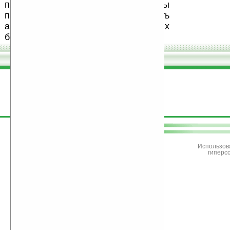
программного обеспечения. Также мы
призываем Вас поддерживать
авторов, особенно создающих
бесплатные (freeware) программы.
поддержите
Ладошки
Использов
гиперс