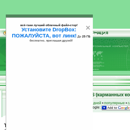
всё-таки лучший облачный файл-стор!
×
Установите DropBox:
ПОЖАЛУЙСТА, вот линк!
До
25 ГБ
бесплатно, приглашая друзей!
Установите
всё-таки лучший облачный файл-стор!
DropBox: ПОЖАЛУЙСТА, вот линк!
До
25
бесплатно, приглашая друзей!
ГБ
Скачать программы для Palm OS (карманных к
к началу раздела
•
за сегодня
•
за 3 дня
•
за 7 дней
•
популярные
•
с
анонсы программ на email
• наш
на Google:
TCB — To Count Beans v2.32