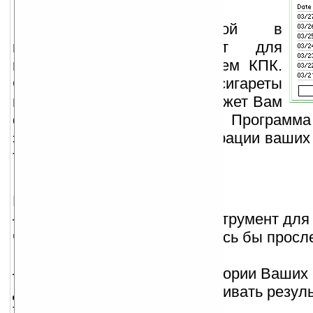
Удобный и простой в
использовании инструмент для
ведения подсчётов на Вашем КПК.
Считаете ли Вы калории, сигареты
или приседания — TCB поможет Вам
отслеживать Ваш прогресс. Программа
экран Истории, для демонстрации ваших 
течением времени.
Итак TCB — это:
— персонализированный инструмент для
чего-либо, за чем Вам хотелось бы просл
— хранитель ежедневной истории Ваших 
дающий возможность отслеживать резуль
течением времени;