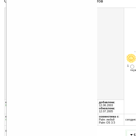
Счётчик с ежедневным сохранением результатов
Скачать программу:
размер:
11 Кб
скачать
TCBPalmGear.zip
1
«х
группы программы:
автор программы:
добавлена:
Разное
:
несортированное
GUI-Dynamics
12.06.2003
alan@gui-dynamics.com
обновлена:
12.07.2005
программа:
совместима с:
бесплатная
Palm любой
сегодня:
Palm OS 3.5
описание: