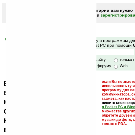
Чтобы писать комментарии вам нужно
авторизоваться (войти)
или
зарегистрирова
Помогите Ладошкам стать лучше
Поиск по сайту и программам дл
своей поддержкой.
Mobile и Pocket PC при помощи
Хочешь футболку?
только по сайту
только 
по сайту и форуму
Web
Еще раз обращаем
если Вы не знаете
использовать ту 
кейгены,
программу для ва
внимание, что
коммуникатора, с
гаджета, как настр
кряки - лекарства,
пишите свои вопр
о Pocket PC и Win
серийные номера,
множестве други
обретёте друзей и
ключи и ссылки на
музыки до фото, с
только о PDA.
варезные сайты