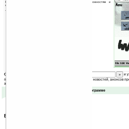
Графический редактор. По набору инструментов, возможностям и
интерфейсу немного напоминает программу Photoshop.
Только для MIPS и SH3.
Скоро
конкурс
с призами! Подпишитесь:
и у
получайте ежедневный или еженедельный дайджест новостей, анонсов пр
акций сайта на ваш почтовый ящик.
Отзывы о программе
Ваше мнение будет первым.