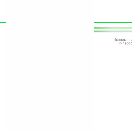
поддержите
Ладошки
Использов
гиперс