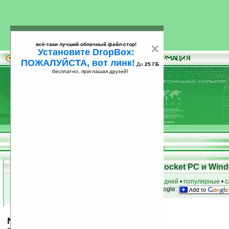
всё-таки лучший облачный файл-стор!
×
Установите DropBox:
ПОЖАЛУЙСТА, вот линк!
До
25 ГБ
бесплатно, приглашая друзей!
Установите
всё-таки лучший облачный файл-стор!
DropBox: ПОЖАЛУЙСТА, вот линк!
До
25
бесплатно, приглашая друзей!
ГБ
Скачать программы для КПК Pocket PC и Wind
к началу раздела
•
за сегодня
•
за 3 дня
•
за 7 дней
•
популярные
•
с
анонсы программ на email
• наш
на Google:
NfCanvas v1.09