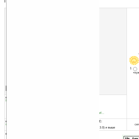
Графический редактор
1
«х
Скачать программу:
размер:
1338 Кб
скачать
программу
группы программы:
добавлена:
26.08.2004
Графика
:
Редакторы
обновлена:
26.08.2004
автор программы:
NeFa
www1.mahoroba.ne.jp/~nef...
nefa@mahoroba.ne.jp
программа:
совместима с Pocket PC:
бесплатная
любой процессор
сег
Pocket PC (Windows CE 3.0) и выше
описание: