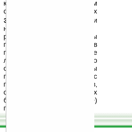
к публикации на нашем
сайте в комментариях
запрещены
, как и
несанкционированная
реклама (спам). Мы
поддерживаем авторов
программ и развитие
легального программного
обеспечения. Также мы
призываем Вас
поддерживать авторов,
особенно создающих
бесплатные (freeware)
программы.