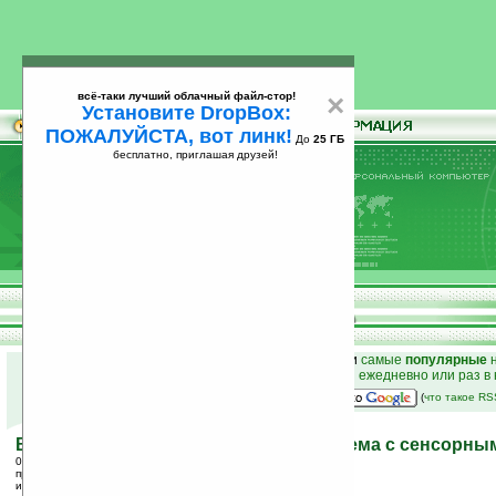
всё-таки лучший облачный файл-стор!
×
Установите DropBox:
ПОЖАЛУЙСТА, вот линк!
До
25 ГБ
бесплатно, приглашая друзей!
Установите
всё-таки лучший облачный файл-стор!
DropBox: ПОЖАЛУЙСТА, вот линк!
До
25
бесплатно, приглашая друзей!
ГБ
к началу раздела новостей
•
лучшие
новости
и
самые
популярные
н
простые
анонсы новостей
на email ежедневно или раз в
наш
на Google:
(
что такое R
BeoSound 3 – переносная аудио-система c сенсорн
07.12.2005 23:05
просмотров: сегодня 1, всего 3720
источник:
www.mobilemag.com