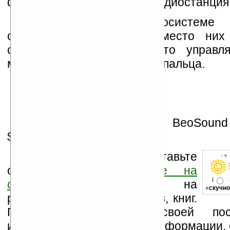
файл с карты памяти или радиостанция
На переносной аудиосистеме
отсутствуют кнопки — вместо них 
сенсорная панель, так что управл
можно простым движением пальца.
Предварительная цена BeoSound
$909.
Оцените новость и оставьте
- «
свой комментарий
ниже на
1
странице
,
подпишитесь
на
«
скучно
рассылку новостей, файлов, книг.
Поддержите Ладошки своей посе
изучением коммерческой информации, 