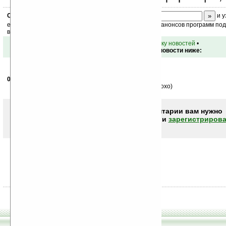
Скоро
конкурс
с призами! Подпишитесь:
и у
ежедневный или еженедельный дайджест новостей, анонсов программ под 
ваш почтовый ящик.
•
вернуться к списку новостей
•
Обсуждение этой новости ниже:
05.10.2006
- Spaniard
19:31
Транзистор-будильник за 900 вечно зелёных...неплохо)
Чтобы писать комментарии вам нужно
авторизоваться (войти)
или
зарегистрирова