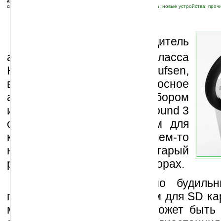
автор новости:
Пётр
связанные темы:
FM-радио
;
mp3
;
SD/MMC
;
аудио
;
мультимедиа
;
новые устройства
;
проч
Д
атский производитель
аудио-видео техники класса
HiEnd, компания Bang&Olufsen,
выпустил новое переносное
аудиоустройство с набором
интересных функций. BeoSound 3
оформлен в традиционном для
компании строгом стиле и чем-то
напоминает старый
радиоприемник на транзисторах.
Устройство оборудовано будиль
приемником, а также слотом для SD кар
мелодии для будильника может быть