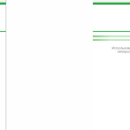
поддержите
Ладошки
Использов
гиперс