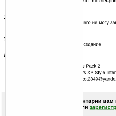
ponimaju kak eto delaetsja. esli kto mozhet-po
o4enj ponravilasj vizualjno.
19.07.2007
- владислав
20:19
купил КПК HTC MTeor, в итоге ни чего не могу зак
программ. Неужели зря купил?
30.07.2007
-
genius200
23:51
всё норм, не тормозит — отличное сздание
26.10.2008
- bigfut-47
15:04
Мужики мне очень надо
NET Compact Framework 1.0 Service Pack 2
Чтоб запустить eXPerience (Windows XP Style Inter
Дайте ссылку или кинте на ящик Azot2849@yande
Чтобы писать комментарии вам
авторизоваться (войти)
или
зарегист