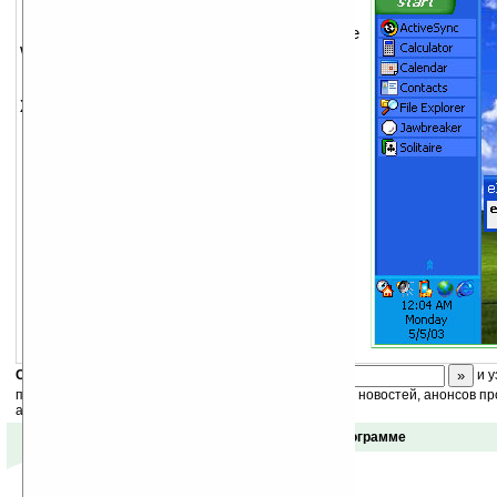
Интерфейс вашего КПК в стиле
Windows XP.
Характеристики:
обработка плагинов для Today
поддержка тем для Today с
возможностью изменения развертки
неограниченое количество иконок на
Desktop
возможность установки taskbar в
любом месте с изменением размера
поддержка менеджера задач
Скоро
конкурс
с призами! Подпишитесь:
и у
получайте ежедневный или еженедельный дайджест новостей, анонсов пр
акций сайта на ваш почтовый ящик.
Отзывы о программе