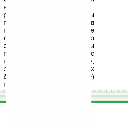
несанкционированная
реклама (спам). Мы
поддерживаем авторов
программ и развитие
легального программного
обеспечения. Также мы
призываем Вас
поддерживать авторов,
особенно создающих
бесплатные (freeware)
программы.