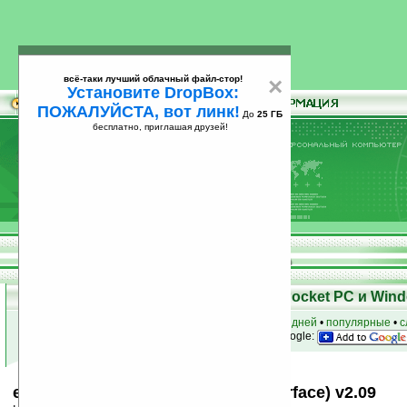
всё-таки лучший облачный файл-стор!
×
Установите DropBox:
ПОЖАЛУЙСТА, вот линк!
До
25 ГБ
бесплатно, приглашая друзей!
Установите
всё-таки лучший облачный файл-стор!
DropBox: ПОЖАЛУЙСТА, вот линк!
До
25
бесплатно, приглашая друзей!
ГБ
Скачать программы для КПК Pocket PC и Wind
к началу раздела
•
за сегодня
•
за 3 дня
•
за 7 дней
•
популярные
•
с
анонсы программ на email
• наш
на Google:
eXPerience (Windows XP Style Interface) v2.09