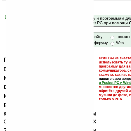
Помогите Ладошкам стать лучше
Поиск по сайту и программам дл
своей поддержкой.
Mobile и Pocket PC при помощи
Хочешь футболку?
только по сайту
только 
по сайту и форуму
Web
Еще раз обращаем
если Вы не знаете
использовать ту 
кейгены,
программу для ва
внимание, что
коммуникатора, с
гаджета, как настр
кряки - лекарства,
пишите свои вопр
о Pocket PC и Win
серийные номера,
множестве други
обретёте друзей и
ключи и ссылки на
музыки до фото, с
только о PDA.
варезные сайты
к публикации на нашем
сайте в комментариях
запрещены
, как и