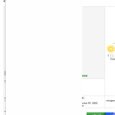
Интерфейс вашего КПК в стиле Windows XP
-
1
«х
Скачать программу:
размер:
6263 Кб
скачать
eXPerience_Windows_XP_Style_Interface_v2.09.exe
группы программы:
добавлена:
17.10.2004
Утилиты
:
Для Today
обновлена:
18.08.2006
автор программы:
Digital Expedition
support@digitalexpeditio...
программа:
совместима с Pocket PC:
бесплатная
ARM процессор и выше
сегодня:
Windows Mobile 2003 (Pocket PC 2003,
Windows CE 4.20) и выше
описание: