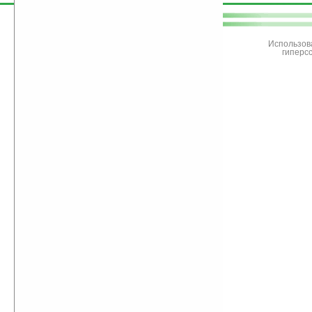
поддержите
Ладошки
Использов
гиперс