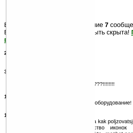
Вам показаны только последние
7
сообщен
Важная информация может быть скрыта!
все?
21.01.2007
- redvova
20:33
СУПЕР!!!
30.01.2007
- Ivan_32
12:16
какогр х-я тормозит на 1866 мхз
вот какого оно на 996 не тормозит ???!!!!!!!!
16.05.2007
- maroz
14:31
У меня 300 и Нармально! Проверь оборудование!
19.07.2007
-
mobidik
09:43
U menja Qtek s-100,ska4al,vse estj,a kak poljzovats
,naprimer--неограниченое количество иконок