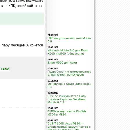
знайте, а также получайте
ваш КПК, акций сайта на
21.08.2007
HTC выпустила Windows Mobile
6.0
е пару месяцев. А хочется
14.05.2007
Windows Mobile 6.0 для E-ten
X500 и M700 (обновлено)
17.04.2006
E-ten M550 для Азии
ться
10.01.2006
Подробности о коммуникаторе
E-TEN G500 (TORQ N100)
19.12.2005
Обновление Skype для Pocket
PC
02.02.2010
Бизнес-коммуникатор Sony
Ericsson Aspen на Windows
Mobile 6.5.3
15.04.2008
E-TEN представила Glofiish
M750 и M810
06.03.2008
CeBIT 2008: Asus P320 —
миниатюрный коммуникатор с
Windows Mobile и GPS