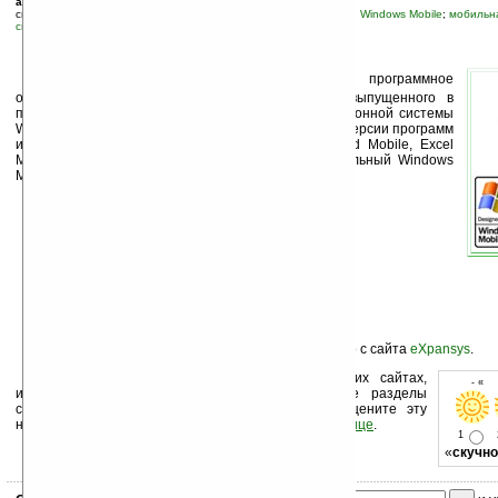
автор новости:
Вячеслав Черников (devious)
связанные темы:
E-TEN
;
Pocket PC Phone Edition, покетофоны
;
Windows Mobile
;
мобильна
смартфоны и коммуникаторы
Т
айваньская компания E-Ten выпустила программное
обновление для своего коммуникатора M500, выпущенного в
прошлом году. Обновление, помимо самой операционной системы
Windows Mobile 5.0, включает в себя обновленные версии программ
из мобильной версии пакета Microsoft Office: Word Mobile, Excel
Mobile и PowerPoint Mobile. Также обновлен мобильный Windows
Media Player (до версии 10) и Pocket MSN.
Скачать английскую версию обновления можно с сайта
eXpansys
.
Устанавливайте линк на Ладошки на своих сайтах,
- « 
изучайте коммерческую информацию, посещайте разделы
сайта (форум, чат, новости, файлы, прочие). Оцените эту
новость и оставьте свой комментарий
ниже на странице
.
1
«
скучно