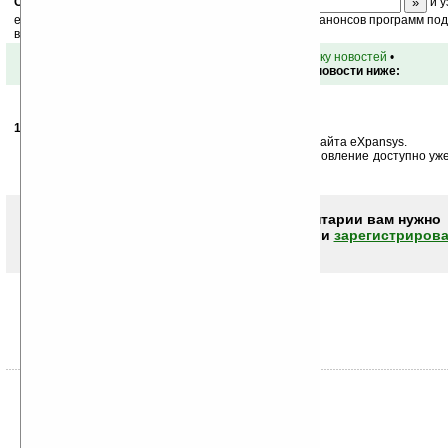
Скоро
конкурс
с призами! Подпишитесь:
и у
ежедневный или еженедельный дайджест новостей, анонсов программ под 
ваш почтовый ящик.
•
вернуться к списку новостей
•
Обсуждение этой новости ниже:
17.01.2006
- mnenonic
06:40
>Скачать английскую версию обновления можно с сайта eXpansys.
не скачать, а купить они предлагают. За деньги обновление доступно уж
без денег ;-)
Чтобы писать комментарии вам нужно
авторизоваться (войти)
или
зарегистрирова