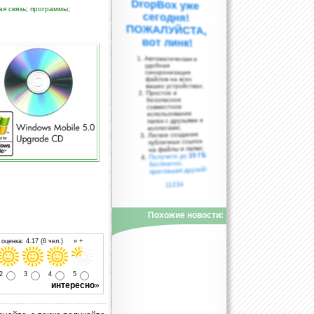
я связь
;
программы
;
вот линк!
Автоматическая и
удобная
синхронизация
файлов на всех
ваших устройствах;
Простое и
безопасное
совместное
использование
папок с друзьями и
коллегами;
Легкое создание
публичных ссылок
на файлы и папки;
25 ГБ
Получите до
бесплатно,
приглашая друзей!
11234
Похожие новости:
оценка: 4.17 (6 чел.) » +
2
3
4
5
интересно
»