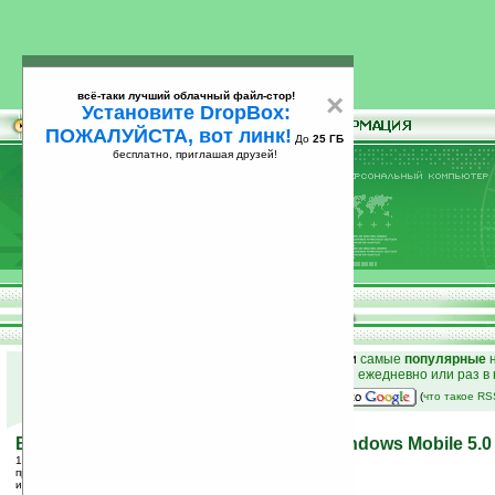
всё-таки лучший облачный файл-стор!
×
Установите DropBox:
ПОЖАЛУЙСТА, вот линк!
До
25 ГБ
бесплатно, приглашая друзей!
Установите
всё-таки лучший облачный файл-стор!
DropBox: ПОЖАЛУЙСТА, вот линк!
До
25
бесплатно, приглашая друзей!
ГБ
к началу раздела новостей
•
лучшие
новости
и
самые
популярные
н
простые
анонсы новостей
на email ежедневно или раз в
наш
на Google:
(
что такое R
Вышло обновление E-Ten M500 до Windows Mobile 5.0
16.01.2006 20:07
просмотров: сегодня 2, всего 4149
источник:
www.pdalive.com