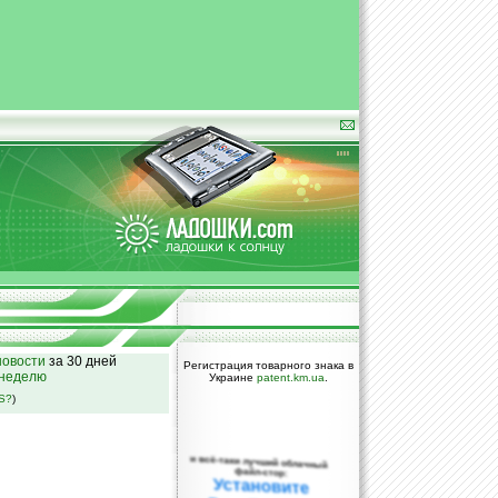
овости
за 30 дней
Регистрация товарного знака в
 неделю
Украине
patent.km.ua
.
SS?
)
и всё-таки лучший облачный
файл-стор:
Установите
DropBox уже
сегодня!
ПОЖАЛУЙСТА,