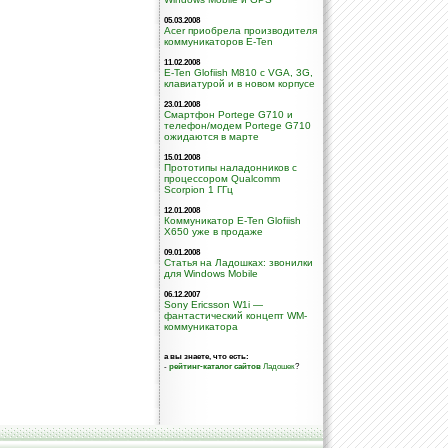
05.03.2008
Acer приобрела производителя
коммуникаторов E-Ten
11.02.2008
E-Ten Glofiish M810 с VGA, 3G,
клавиатурой и в новом корпусе
23.01.2008
Смартфон Portege G710 и
телефон/модем Portege G710
ожидаются в марте
15.01.2008
Прототипы наладонников с
процессором Qualcomm
Scorpion 1 ГГц
12.01.2008
Коммуникатор E-Ten Glofiish
X650 уже в продаже
09.01.2008
Статья на Ладошках: звонилки
для Windows Mobile
06.12.2007
Sony Ericsson W1i —
фантастический концепт WM-
коммуникатора
а вы знаете, что есть:
-
рейтинг-каталог сайтов
Ладошек
?