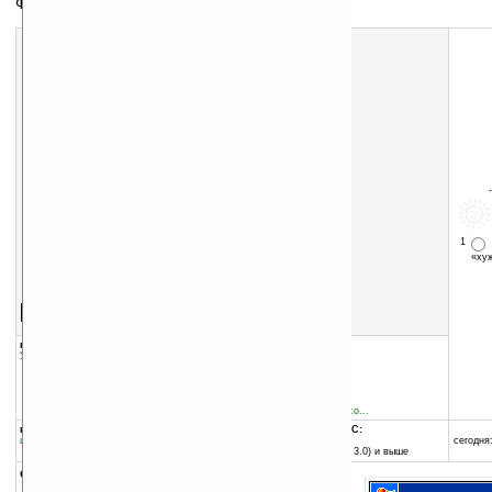
Финансовый менеджер
1
«х
Скачать программу:
размер:
6905 Кб
скачать
программу
группы программы:
добавлена:
02.02.2005
Управление информацией
:
Финансы
обновлена:
02.02.2005
автор программы:
XPhiR
www.xphir.com/starfin
eduardoestima@hotmail.co...
программа:
совместима с Pocket PC:
шареварная
любой процессор
сегодня:
Pocket PC (Windows CE 3.0) и выше
описание: