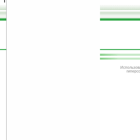
программы.
поддержите
Ладошки
Использов
гиперс