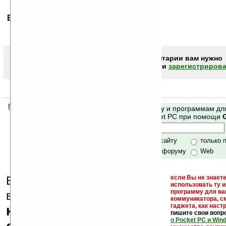
Ваше мнение будет первым.
Чтобы писать комментарии вам нужно
авторизоваться (войти)
или
зарегистрирова
Помогите Ладошкам стать лучше
Поиск по сайту и программам дл
своей поддержкой.
Mobile и Pocket PC при помощи
Хочешь футболку?
только по сайту
только 
по сайту и форуму
Web
Еще раз обращаем
если Вы не знаете
использовать ту 
кейгены,
программу для ва
внимание, что
коммуникатора, с
гаджета, как настр
кряки - лекарства,
пишите свои вопр
о Pocket PC и Win