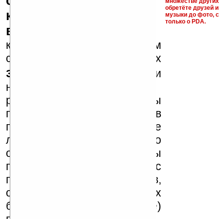
серийные номера,
множестве други
обретёте друзей и
ключи и ссылки на
музыки до фото, с
только о PDA.
варезные сайты
к публикации на нашем
сайте в комментариях
запрещены
, как и
несанкционированная
реклама (спам). Мы
поддерживаем авторов
программ и развитие
легального программного
обеспечения. Также мы
призываем Вас
поддерживать авторов,
особенно создающих
бесплатные (freeware)