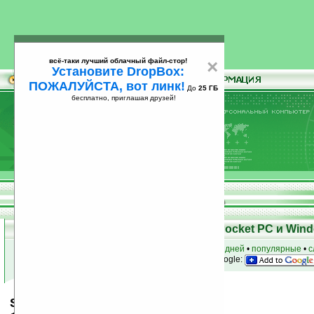
всё-таки лучший облачный файл-стор!
×
Установите DropBox:
ПОЖАЛУЙСТА, вот линк!
До
25 ГБ
бесплатно, приглашая друзей!
Установите
всё-таки лучший облачный файл-стор!
DropBox: ПОЖАЛУЙСТА, вот линк!
До
25
бесплатно, приглашая друзей!
ГБ
Скачать программы для КПК Pocket PC и Wind
к началу раздела
•
за сегодня
•
за 3 дня
•
за 7 дней
•
популярные
•
с
анонсы программ на email
• наш
на Google:
StarFinance 2005