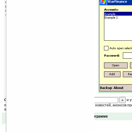
Финансовый менеджер с настраиваемыми
категориями и многочисленной поддержкой
отчетностей. Простое управление вашими
затратами и доходами.
Скоро
конкурс
с призами! Подпишитесь:
и у
получайте ежедневный или еженедельный дайджест новостей, анонсов пр
акций сайта на ваш почтовый ящик.
Отзывы о программе