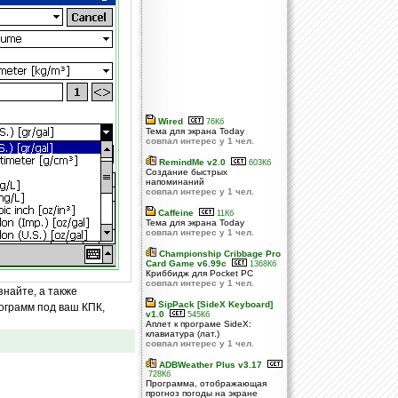
Wired
76Кб
Тема для экрана Today
совпал интерес у 1 чел.
RemindMe v2.0
603Кб
Создание быстрых
напоминаний
совпал интерес у 1 чел.
Caffeine
11Кб
Тема для экрана Today
совпал интерес у 1 чел.
Championship Cribbage Pro
Card Game v6.99c
1368Кб
Криббидж для Pocket PC
совпал интерес у 1 чел.
знайте, а также
SipPack [SideX Keyboard]
ограмм под ваш КПК,
v1.0
545Кб
Аплет к програме SideX:
клавиатура (лат.)
совпал интерес у 1 чел.
ADBWeather Plus v3.17
728Кб
Программа, отображающая
прогноз погоды на экране