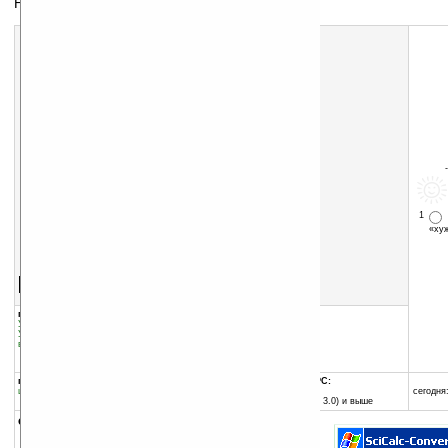
Научный калькулятор
1
«х
Скачать программу:
размер:
208 Кб
скачать
программу
группы программы:
добавлена:
16.05.2005
Управление информацией
:
Калькуляторы
обновлена:
24.10.2006
Управление информацией
:
Преобразование
величин
автор программы:
Omega Computer
support@omega-com.pl
программа:
совместима с Pocket PC:
шареварная
ARM процессор и выше
сегодня:
Pocket PC (Windows CE 3.0) и выше
описание: