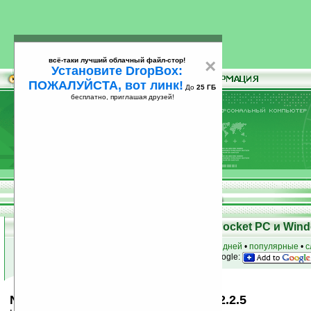
всё-таки лучший облачный файл-стор!
×
Установите DropBox:
ПОЖАЛУЙСТА, вот линк!
До
25 ГБ
бесплатно, приглашая друзей!
Установите
всё-таки лучший облачный файл-стор!
DropBox: ПОЖАЛУЙСТА, вот линк!
До
25
бесплатно, приглашая друзей!
ГБ
Скачать программы для КПК Pocket PC и Wind
к началу раздела
•
за сегодня
•
за 3 дня
•
за 7 дней
•
популярные
•
с
анонсы программ на email
• наш
на Google:
Nominated SciCalc for Pocket PC v2.2.5