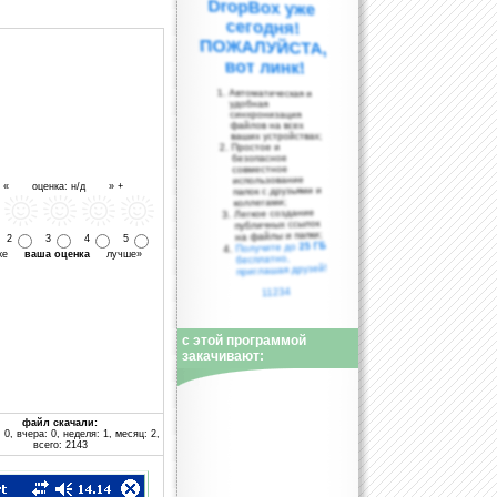
вот линк!
Автоматическая и
удобная
синхронизация
файлов на всех
ваших устройствах;
Простое и
безопасное
совместное
использование
- « оценка: н/д » +
папок с друзьями и
коллегами;
Легкое создание
публичных ссылок
на файлы и папки;
2
3
4
5
25 ГБ
Получите до
уже
ваша оценка
лучше»
бесплатно,
приглашая друзей!
11234
с этой программой
закачивают:
файл скачали:
 0, вчера: 0, неделя: 1, месяц: 2,
всего: 2143