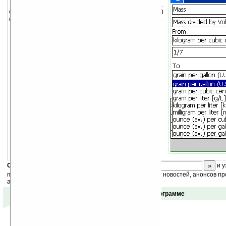
Научный калькулятор и конвертор величин.
Содержит 170 математических функций, 270
физических констант и 550 единиц конвертирования.
Скоро
конкурс
с призами! Подпишитесь:
и у
получайте ежедневный или еженедельный дайджест новостей, анонсов пр
акций сайта на ваш почтовый ящик.
Отзывы о программе