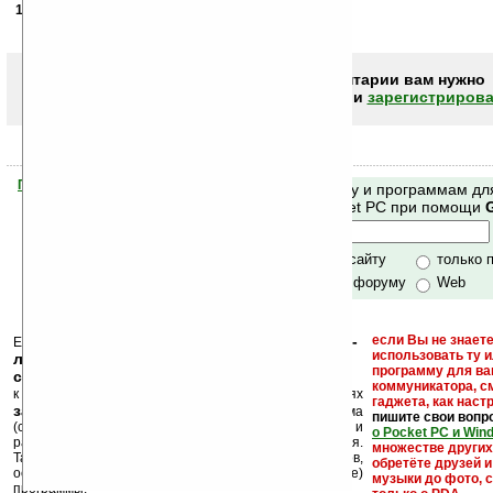
18.05.2005
- Жека
14:34
Неплохой калькулятор, особенно для инженеров
Чтобы писать комментарии вам нужно
авторизоваться (войти)
или
зарегистрирова
Помогите Ладошкам стать лучше
Поиск по сайту и программам дл
своей поддержкой.
Mobile и Pocket PC при помощи
Хочешь футболку?
только по сайту
только 
по сайту и форуму
Web
кейгены, кряки -
если Вы не знаете
Еще раз обращаем внимание, что
использовать ту 
лекарства, серийные номера, ключи и
программу для ва
ссылки на варезные сайты
коммуникатора, с
к публикации на нашем сайте в комментариях
гаджета, как настр
запрещены
, как и несанкционированная реклама
пишите свои вопр
(спам). Мы поддерживаем авторов программ и
о Pocket PC и Win
развитие легального программного обеспечения.
множестве други
Также мы призываем Вас поддерживать авторов,
обретёте друзей и
особенно создающих бесплатные (freeware)
музыки до фото, с
программы.