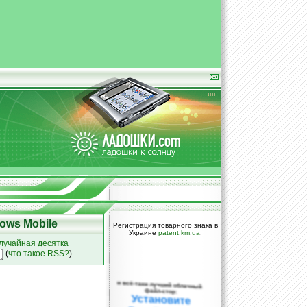
ows Mobile
Регистрация товарного знака в
Украине
patent.km.ua
.
лучайная десятка
(
что такое RSS?
)
и всё-таки лучший облачный
файл-стор:
Установите
DropBox уже
сегодня!
ПОЖАЛУЙСТА,