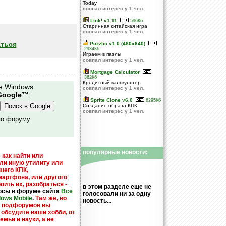
Today
совпал интерес у 1 чел.
Link! v1.11
596Кб
Старинная китайская игра
совпал интерес у 1 чел.
ться
Puzzlic v1.0 (480x640)
2934Кб
Играем в пазлы
совпал интерес у 1 чел.
Mortgage Calculator
362Кб
Кредитный калькулятор
я Windows
совпал интерес у 1 чел.
Google™
:
Sprite Clone v6.0
6295Кб
Создание образа КПК
совпал интерес у 1 чел.
по форуму
популярные новости:
 как найти или
или иную утилиту или
шего КПК,
мартфона, или другого
оить их, разобраться -
в этом разделе еще не
осы в форуме сайта
Всё
голосовали ни за одну
dows Mobile
.
Там же, во
новость...
х подфорумов вы
 обсудите ваши хобби, от
емьи и науки, а не