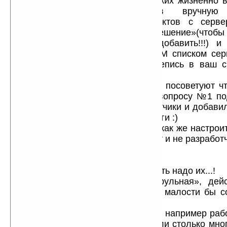
А эта прога? — так в ней нет таких жизненно 
«загрузить список контактов вручну
«синхронизировать список контактов с серв
авторизации требуется мое разрешение»(чтоб
попало мог ваш номер себе добавить!!!) и
позволяет вам работать с ВАШИМ списком сер
берет его де-факто а дальше лепись в ваш с
попало!
9) — вам на сайте разработчиков посоветуют ч
мост через «Jabber-client» (это к вопросу №1 под
наверное для этих целей разработчики и добави
Jabber-клиента в новую ерсию проги :)
но!!!! ДАЙ ВАМ БОГ! разобраться как же настроит
вы не системщик и не программист и не разработчи
...
Посмотрел тут чего я накатал... :)
такое ощущение что ну все... вешать надо их...!
НЕТ! — прога действительно «рульная», дейс
много сделано в ней, только вот малости бы с
разработчикам!
да малость (им же) посмотреть как например раб
Миранда!!!! (ведь и так уже списали столько мног