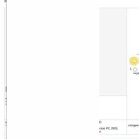
ICQ, Jabber, MSN, Mail.ru клиент
-
1
«х
Скачать программу:
размер:
877 Кб
скачать
mChat_v2.3.0.4.zip
группы программы:
добавлена:
28.07.2005
Коммуникации и сети
:
Интернет
обновлена:
04.12.2007
Коммуникации и сети
:
Чат
автор программы:
Artem Kozakov
mgslab.com
artko@mail.ru
программа:
совместима с Pocket PC:
бесплатная
ARM процессор и выше
сегодня:
Windows Mobile 2003 (Pocket PC 2003,
Windows CE 4.20) и выше