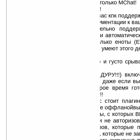
действительно будет глючить и не только MChat!
6) прога прямо не навидит GPRS!!!!
она прямо «писает паром» если у вас кпк поддер
не верьте тому что написано в документации к ва
например из всех кпк действительно подде
нормально умеют с ним работать и автоматичес
между режимами EDGE/GPRS только еноты (Et
титаны (HTC TyTN, HTC TyTN II) не умеют этого д
вам вешают четко!!!
прога у вас на GPRS будет часто и густо срыв
свяжется! :)
7) если вы с дуру (ИМЕННО С ДУРУ!!!) вклю
«соединяться после старта» — то даже если вы
режим «оффлайн», через некоторое время гот
будет опять пытаться соединяться!!!
8) не зависимо от того что у вас стоит плаг
удивляйтесь тому что у вас в списке оффланойвы
повяляться некие «тупые» контакты, с которых
добавляли себе в список! но вы и не авторизо
просто это кучка дебилов-спамеров, которые 
своему умишку лезут во все дырки, которые не за