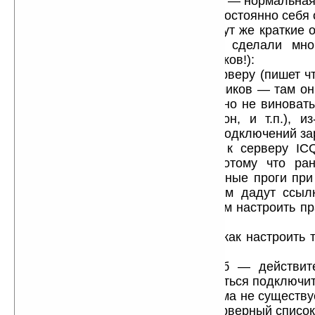
Поймите вы правильно один факт! — нормальная 
которой пользователь не должен постоянно себ
Вот полный перечень проблем и тут же краткие 
решать (В проге действительно сделали мног
наиболее полный перечень ее глюков!):
1) если она не подключается к серверу (пишет чт
сек.) — зайдите на сайт разработчиков — там о
ушам по поводу того, что они лично не виноваты
проблем у провайдеров (Мегафон, и т.п.), из
провайдеры при большом кол-ве подключений з
и не дают вам подсоединиться к серверу IC
правда (отчасти только лишь потому что ра
работала стабильно! и параллельные проги при
также подключаются!) там же вам дадут ссыл
Toonel которая якобы позволит вам настроить пр
— если разберетесь, вперед! :)
(нигде в инете я лично не нашел как настроить 
проблему!)
иначе у вас только один способ — действит
несколько МИНУТ! и потом попытаться подключит
2) если у вас предыдущая проблема не существу
поводу настроек опций «только серверный список