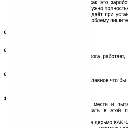
и всё работает. НО перед тем как это зароб
данную процедуру рас 5))) и ещё нужно полност
вместе с папками которые он создаёт при устан
знает способ быстрее устранить проблему пишите)
02.02.2008
-
Антонина
19:02
отлично!
05.02.2008
-
Андрей
10:24
народ что такое может быть? прога работает,
оффф лайне
05.02.2008
-
Аннет
17:46
Все отлично, жить можна. Теперь главное что бы
правдой!
18.02.2008
-
Sergey
16:22
Народ! да прекратите вы пургу мести и пыта
объяснять что и как надо сделать в этой п
работала!
И что прога на самом деле не такое дерьмо КАК