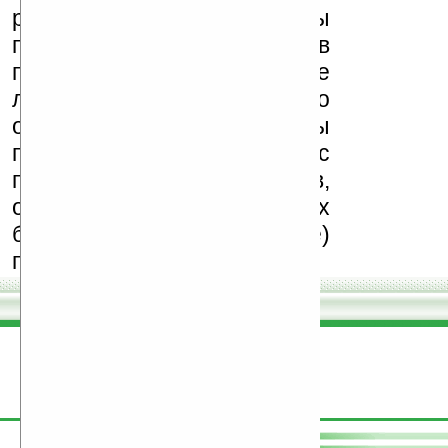
реклама (спам). Мы
поддерживаем авторов
программ и развитие
легального программного
обеспечения. Также мы
призываем Вас
поддерживать авторов,
особенно создающих
бесплатные (freeware)
программы.
поддержите
Ладошки