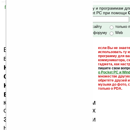
Помогите Ладошкам стать лучше
Поиск по сайту и программам дл
своей поддержкой.
Mobile и Pocket PC при помощи
Хочешь футболку?
только по сайту
только 
по сайту и форуму
Web
Еще раз обращаем
если Вы не знаете
использовать ту 
кейгены,
программу для ва
внимание, что
коммуникатора, с
гаджета, как настр
кряки - лекарства,
пишите свои вопр
о Pocket PC и Win
серийные номера,
множестве други
обретёте друзей и
ключи и ссылки на
музыки до фото, с
только о PDA.
варезные сайты
к публикации на нашем
сайте в комментариях
запрещены
, как и
несанкционированная