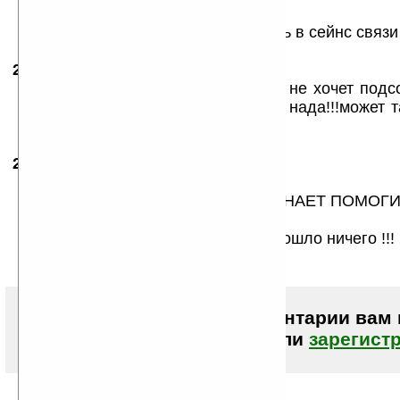
глядишь и прогу доведут до ума...
А так прога рульная... если удалось в сейнс связи 
20.02.2008
-
Антон
23:20
Подскажите почему у меня mChat не хочет подс
типа пароль не верный,повторить нада!!!может 
нада???подскажите плз!!!
23.02.2008
-
Артем
15:52
mChat-полн г
у меня Glofiih x500 — ЛЮДИ КТО ЗНАЕТ ПОМОГИТ
какие ток не использовал
Накачал ась мб на 100 ничего не пошло ничего !!!
Чтобы писать комментарии вам
авторизоваться (войти)
или
зарегист