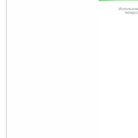
Использов
гиперс