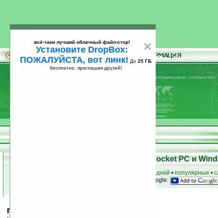
всё-таки лучший облачный файл-стор!
×
Установите DropBox:
ПОЖАЛУЙСТА, вот линк!
До
25 ГБ
бесплатно, приглашая друзей!
Установите
всё-таки лучший облачный файл-стор!
DropBox: ПОЖАЛУЙСТА, вот линк!
До
25
бесплатно, приглашая друзей!
ГБ
Скачать программы для КПК Pocket PC и Wind
к началу раздела
•
за сегодня
•
за 3 дня
•
за 7 дней
•
популярные
•
с
анонсы программ на email
• наш
на Google:
mChat v2.3.0.4