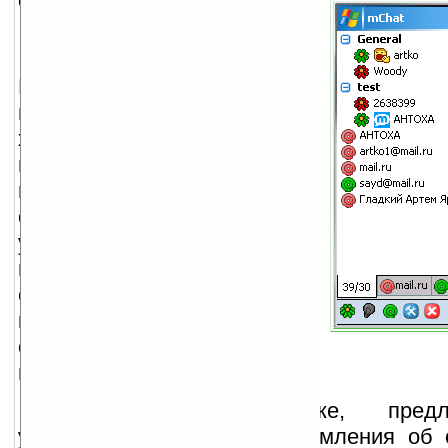
описание:
Клиент ICQ, Jabber, MSN,
Mail.ru Agent — Не имеет
проблем с русским языком,
хранит историю общения,
поддерживает сменные
наборы иконок, отображение
смайликов. Поддержка VGA
устройств, HTTP/Socks5
прокси, двухколоночный
список контактов, поиск
контактов, дополнительные
статусы, возможность смены
пароля и др. возможности
Помощь в настройке, пред
усовершенствованию, уведомления о