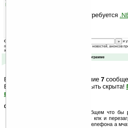
нас на форуме
.
Для работы приложения требуется
.N
Скоро
конкурс
с призами! Подпишитесь:
и у
получайте ежедневный или еженедельный дайджест новостей, анонсов пр
акций сайта на ваш почтовый ящик.
Отзывы о программе
Вам показаны только последние
7
сообщен
Важная информация может быть скрыта!
все?
01.02.2008
-
street
11:08
сам написал сам ответил)))) вообщем что бы
нужно снесть неткомпакт и мчат с кпк и перезаг
неткомпакт установить на память телефона а мча