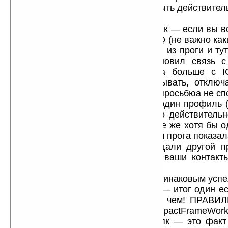
контакты с сервера» 1-я должна быть действител
выключена, но! см. ниже :)
3) в проге есть существенный косяк — если вы 
и установили связь с сервером ICQ (не важно как
— офф или нет), затем вы вышли из проги и тут
снова, а кпк в это время установил связь с
последующем запуске проги она больше с I
свяжется! придется вам ее закрывать, отключ
заново запускать прогу! — факт и просьбюа не сп
4) если вы создали себе сперва один профиль 
два номер ICQ — и мне так надо действительно
настроили, помучились но!!! вы все же хотя бы 
нормальному в ICQ и контакты вам прога показа
на основе первого профиля создали другой п
капец!!!! во втором профиле все ваши контакт
постоянно «OFF» — глюк!
5) прога действительно может с одинаковым успе
основной памти кпк и на флешке — итог один ес
это будет везде! и кпк тут не при чем! ПРАВ
кто-то что при этом NetCompactFrameWo
установлен в основную память кпк — это факт