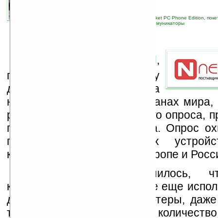
автор новости:
Артем Сокольский
связанные темы:
Palm OS
;
Pocket PC
;
Pocket PC Phone Edition, пок
корпоративные новости
;
смартфоны и коммуникаторы
К
омпания
Newsland
,
предоставляющая услугу
доставки новостей на
наладонники во многих странах мира,
результаты социологического опроса, п
первой половине 2006 года. Опрос ох
пользователей мобильных устро
коммуникаторов) в США, Европе и Росс
В результате выяснилось, ч
количество опрошенных все еще испол
добрые карманные компьютеры, даже
то, что в последнее время количеств