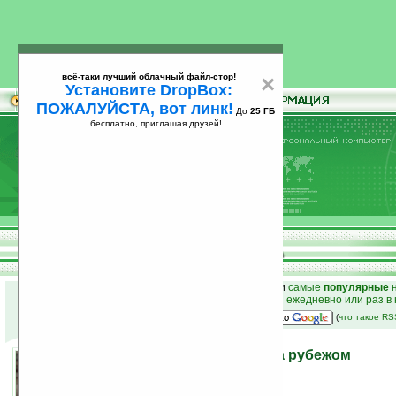
всё-таки лучший облачный файл-стор!
×
Установите DropBox:
ПОЖАЛУЙСТА, вот линк!
До
25 ГБ
бесплатно, приглашая друзей!
Установите
всё-таки лучший облачный файл-стор!
DropBox: ПОЖАЛУЙСТА, вот линк!
До
25
бесплатно, приглашая друзей!
ГБ
к началу раздела новостей
•
лучшие
новости
и
самые
популярные
н
простые
анонсы новостей
на email ежедневно или раз в
наш
на Google:
(
что такое R
Судьба КПК в России и за рубежом
23.08.2006 14:00
просмотров: сегодня 1, всего 2965
источник:
www.mobiletechnews.com