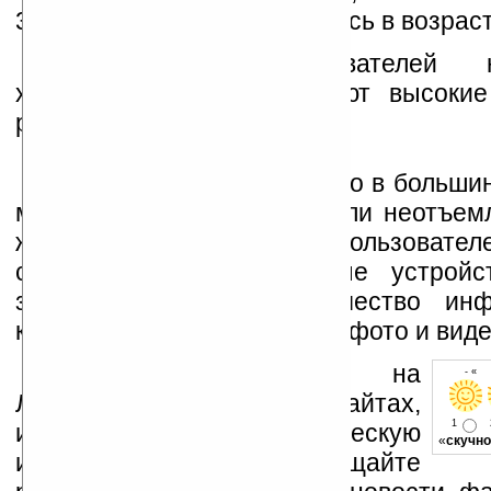
36% пользователей оказались в возраст
Большинство пользователей н
хорошо образованы, имеют высокие
работают менеджерами.
Опрос также показал, что в больши
мобильные устройства стали неотъем
жизни опрошенных. 45% пользовател
синхронизируют мобильные устрой
загружают большое количество инф
которой 38% приходится на фото и вид
Устанавливайте линк на
- « 
Ладошки на своих сайтах,
1
изучайте коммерческую
«
скучно
информацию, посещайте