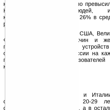
коммуникаторов значительно превысил
КПК. Количество людей, исп
коммуникаторы, составило 26% в сре
регионам.
Также оказалось, что в США, Вели
Франции количество мужчин и ж
пользователей мобильных устройств
одинаково, тогда как в России на ка
приходится пять пользовател
коммуникаторов.
Кроме того, в России и Италии
опрошенных в возрасте 20-29 ле
соответственно 39% и 28%, а в остал