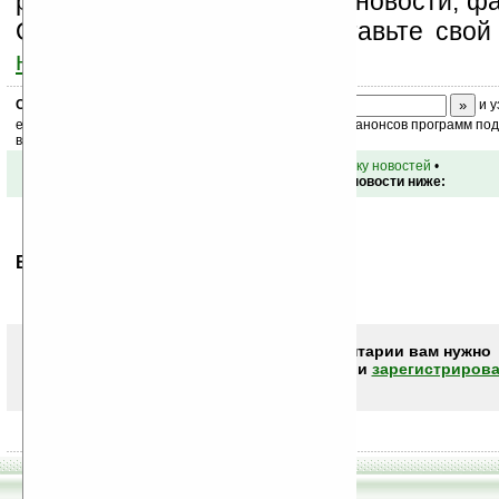
разделы сайта (форум, чат, новости, фа
Оцените эту новость и оставьте свой
ниже на странице
.
Скоро
конкурс
с призами! Подпишитесь:
и у
ежедневный или еженедельный дайджест новостей, анонсов программ под 
ваш почтовый ящик.
•
вернуться к списку новостей
•
Обсуждение этой новости ниже:
Ваше мнение будет первым.
Чтобы писать комментарии вам нужно
авторизоваться (войти)
или
зарегистрирова