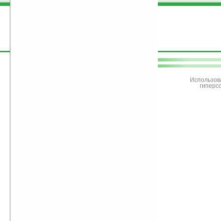
поддержите
Ладошки
Использов
гиперс