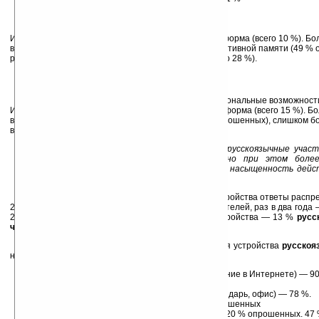
Дизайн — 66 %
Наличие встроенного WiFi-модуля — 55 %
Большой экран для удобства чтения — 49 %
Из наименее важных — хорошая музыкальная платформа (всего 10 %). Бо
в выбранном устройстве вызывает недостаток оперативной памяти (49 %
размер экрана и общая нестабильность аппарата (по 28 %).
Мнения
всех
участников опроса:
Дизайн и встроенный WiFi — по 68 %
Большой экран для удобства чтения и функциональные возможност
Из наименее важного — хорошая музыкальная платформа (всего 15 %). Бо
вызывает недостаток оперативной памяти (34 % опрошенных), слишком бо
высокая цена (22 %)
Комментарий эксперта: удивительно, русскоязычные учас
нестабильность выбранного устройства, но при этом боле
выбранному бренду. Видимо, функциональная насыщенность дейс
остального. Даже веса и цены аппарата. :-)
На вопрос о частоте смены используемого устройства ответы распре
26 %
русскоязычных
и 21 %
всего числа
пользователей, раз в два года
26 %
общего числа
. По мере поломки текущего устройства — 13 %
русс
числа
.
Из наиболее частых сценариев использования устройства
русскоя
назвали:
Функции развлечения (игры, чтение книг, сидение в Интернете) — 
Звонки и текстовые сообщения — 84 %
Рабочие задачи (планировщик событий, календарь, офис) — 78 %.
GPS-навигацией пользуются менее 60 % опрошенных
Функция «push mail» востребована у порядка 20 % опрошенных. 47