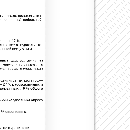
льше всего недовольства
 опрошенных), небольшой
и — по 47 %
льше всего недовольства
льшой вес (26 %) и
тники чаще жалуются на
е лояльно относятся к
твительно важнее всего
делились так: раз в год —
 — 27 %
русскоязычных
и
коязычных
и 9 %
общего
зычные
участники опроса
90 % опрошенных
 % не выразили ни