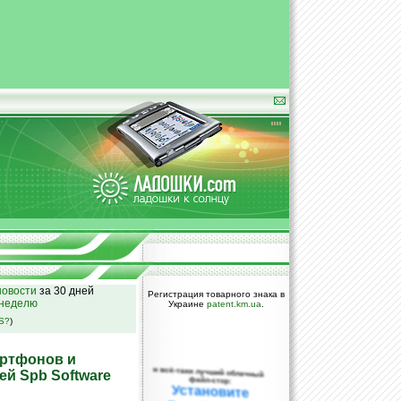
овости
за 30 дней
Регистрация товарного знака в
 неделю
Украине
patent.km.ua
.
SS?
)
артфонов и
и всё-таки лучший облачный
й Spb Software
файл-стор:
Установите
DropBox уже
сегодня!
ПОЖАЛУЙСТА,