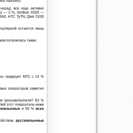
вой тройки).
назад, все еще активно
) — 3 %, Glofiish X500 —
N560, HTC TyTN, Qtek S200
опулярной остается лишь
ков получились такие:
ок» лидирует МТС с 14 %
овых операторов заметно
же производителя?
83 %
ей этот показатель ниже
скоязычных
и 56 %
всех
ройством
русскоязычные