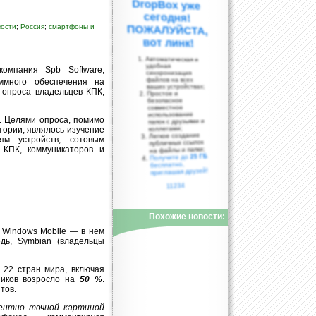
вости
;
Россия
;
смартфоны и
вот линк!
Автоматическая и
удобная
омпания Spb Software,
синхронизация
файлов на всех
ммного обеспечения на
ваших устройствах;
 опроса владельцев КПК,
Простое и
безопасное
совместное
использование
а. Целями опроса, помимо
папок с друзьями и
коллегами;
ории, являлось изучение
Легкое создание
ям устройств, сотовым
публичных ссылок
 КПК, коммуникаторов и
на файлы и папки;
25 ГБ
Получите до
бесплатно,
приглашая друзей!
11234
Похожие новости:
 Windows Mobile — в нем
дь, Symbian (владельцы
 22 стран мира, включая
ников возросло на
50 %
.
тов.
центно точной картиной