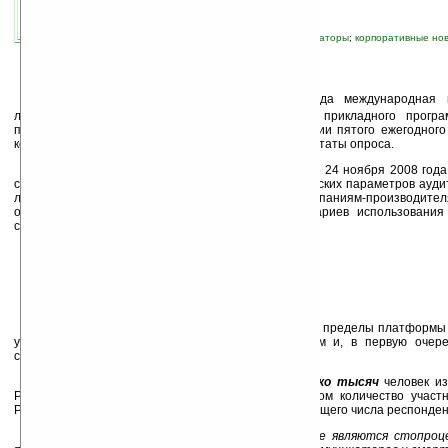
автор новости:
MiLana
связанные темы:
исследования
;
коммуникаторы
;
корпоративные но
коммуникаторы
;
Украина
;
человек
В
Санкт-Петербурге 12 декабря 2008 года международная к
лидирующий в мире независимый разработчик прикладного програ
платформе Windows Mobile, объявила о завершении пятого ежегодного
коммуникаторов и смартфонов и представила результаты опроса.
Опрос проводился на сайте компании с 10 по 24 ноября 2008 год
стандартного определения социально-демографических параметров аудит
лояльности пользователей к брендам — компаниям-производител
операторам, а также выявление основных сценариев использования
смартфонов.
В этом году опрос впервые был расширен за пределы платформы
участвовали также пользователи других платформ и, в первую очере
смартфонов Nokia и Sony Ericsson).
В текущем опросе приняли участие
несколько тысяч
человек из
Россию и страны СНГ. По сравнению с 2007 годом количество участ
Русскоязычную версию анкеты заполнило
15 %
от общего числа респонден
«
Безусловно, результаты нашего опроса не являются стопро