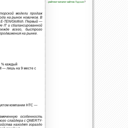
-
рейтинг-каталог сайтов
Ладошек
?
торской модели продаж
ода на рынок новичков. В
E-TEN/Glofiish. Первый —
е IT и сбалансированной
режде всего, быстрого
продвижения на рынке.
 3 % каждый
 — лишь на 9 месте с
дуктом компании HTC —
амеченную особенность
вого слайдера с QWERTY-
ройства находят гораздо