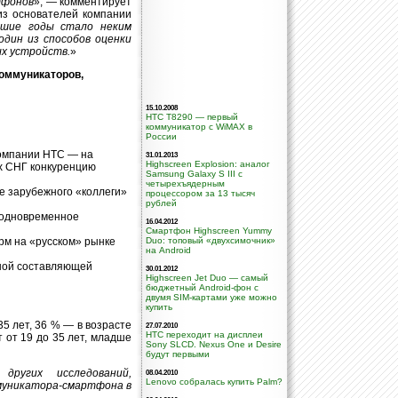
тфонов
», — комментирует
из основателей компании
дшие годы стало неким
дин из способов оценки
ых устройств.
»
коммуникаторов,
15.10.2008
HTC T8290 — первый
коммуникатор с WiMAX в
России
компании HTC — на
31.01.2013
Highscreen Explosion: аналог
х СНГ конкуренцию
Samsung Galaxy S III с
четырехъядерным
е зарубежного «коллеги»
процессором за 13 тысяч
рублей
о одновременное
16.04.2012
Смартфон Highscreen Yummy
рм на «русском» рынке
Duo: топовый «двухсимочник»
на Android
ной составляющей
30.01.2012
Highscreen Jet Duo — самый
бюджетный Android-фон с
двумя SIM-картами уже можно
купить
5 лет, 36 % — в возрасте
27.07.2010
HTC переходит на дисплеи
 от 19 до 35 лет, младше
Sony SLCD. Nexus One и Desire
будут первыми
ругих исследований,
08.04.2010
Lenovo собралась купить Palm?
муникатора-смартфона в