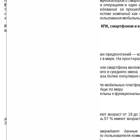
потребительских предпочтений на рынке КПК, коммуникаторов и смар
Василий Филиппов
, директор по производственным операциям и один 
Spb Software, — «
...И тем не менее, наше исследование за проше
стандартом на рынке, который использует множество компаний как о
характеристик целевой аудитории и сценариев использования мобильн
Результаты пятого ежегодного опроса владельцев КПК, смартфонов и 
проведенного компанией Spb Software
Общие выводы из данных опроса:
Позиции безусловного лидера пользовательских предпочтений — 
русскоязычных рынках слабее, нежели вообще в мире. На простора
лидеру составляют ASUS и E-TEN/Glofiish
Русскоязычный пользователь коммуникатора или смартфона молож
и более вероятно является менеджером высшего и среднего звена
На русскоязычных рынках как минимум в два раза более популярн
использование двух SIM-карт
Доля «взломанного» и нелицензионного ПО для мобильных платфо
все еще как минимум в два раза выше, чем вообще по миру
Русскоязычные пользователи более требовательны к функциональ
мобильных устройств.
Более детальные данные опроса:
73 % заполнивших русский вариант анкеты имеют возраст от 19 до 3
до 25 лет. Общая статистика участников опроса: лишь 57 % имеют возраст
25 лет лишь 24 % опрошенных.
Комментарий эксперта: это подтверждает данные д
показывающих, что средний возраст активного пользователя ком