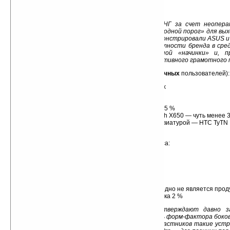
MiTAC (Mio) — 2 %
Palm, Sony Ericsson, Toshiba — по 1,5 %.
Комментарий эксперта: в России и СНГ за счет неопера
конкуренция среди брендов выше, но ниже «входной порог» для вых
последнее время очень хорошую динамику демонстрировали ASUS и 
за счет высокого качества устройств, известности бренда в сред
продуктовой линейки (в частности, мощной «начинки» и, п
процессора). Второй — за счет крайне эффективного грамотного 
Хит-порад моделей (предпочтения
русскоязычных
пользователей):
HTC Diamond P3700 — почти 5 % опрошенных
ASUS P535 — 4,5 %
ASUS P750 — 4,2 %
HTC Touch P3450 и HTC 3300 (Artemis) — по 3,5 %
HTC Touch Cruise P3650, Glofiish X500+, Glofiish X650 — чуть менее
Самой популярное устройство с QWERTY-клавиатурой — HTC TyTN II
1,5 % опрошенных
Предпочтения
общей массы
участников опроса:
HTC TyTN II — почти 10 %
HTC Diamond P3700 — 7 %
HTC Touch Pro — 5 %
HTC Touch Cruise P3650 — 3,5 %
HTC Touch P3450 и HTC TyTN — по 3 %
В первой десятке «хитовых» устройств лишь одно не является про
Dell Axim X51v — 7 место с результатом порядка 2 %
Комментарий эксперта: данные подтверждают давно з
русскоязычного рынка — низкую популярность форм-фактора боко
клавиатурой. Как видим, среди зарубежных участников такие уст