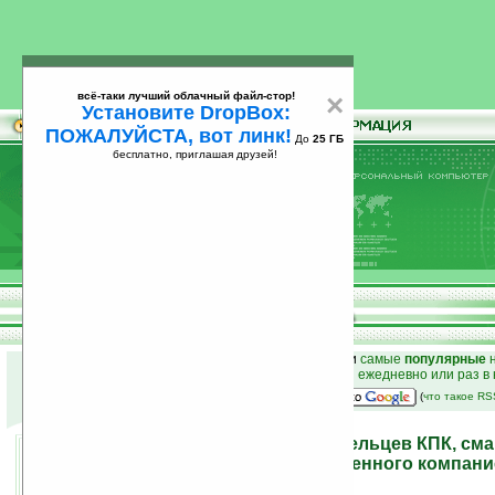
всё-таки лучший облачный файл-стор!
×
Установите DropBox:
ПОЖАЛУЙСТА, вот линк!
До
25 ГБ
бесплатно, приглашая друзей!
Установите
всё-таки лучший облачный файл-стор!
DropBox: ПОЖАЛУЙСТА, вот линк!
До
25
бесплатно, приглашая друзей!
ГБ
к началу раздела новостей
•
лучшие
новости
и
самые
популярные
н
простые
анонсы новостей
на email ежедневно или раз в
наш
на Google:
(
что такое R
Результаты опроса владельцев КПК, см
коммуникаторов, проведенного компание
17.12.2008 16:22
просмотров: сегодня 2, всего 4666