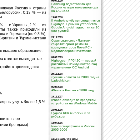
06.04.2010
Samsung подготовила для
России четыре коммуникатора
включая Россию и страны
на ОС Bada
 Белоруссии, 0,13 % — из
и.
19.01.2010
К Android-клубу присоединяется
Gigabyte. Цены на устройства
 % — с Украины, 2 % — из
Google Android падают ниже 10
еты также приходили из
000 рублей.
на и Германии (по 0,3 %),
Киргизии и Туркменистана
23.11.2009
Сервисная сеть «Лантея»
сократит сроки ремонта
коммуникаторов RoverPC и
е высшее образование.
медиаплееров RoverMedia
03.07.2009
а ответов выглядит так:
Highscreen PP5420 — первый
российский коммуникатор под
тройств производства
управлением ОС Android
29.12.2008
Лучшие новости за 2008 год на
Ladoshki.com
05.08.2008
iPhone в России в 2009 году
%
19.12.2007
iPhone обходит по продажам
улярны у чуть более 1,5 %
устройства на Windows Mobile
23.08.2006
Судьба КПК в России и за
рубежом
ушительнее:
12.07.2006
угими брендами)
Рынок смартфонов в России
2005-2006
а вы знаете, что есть: