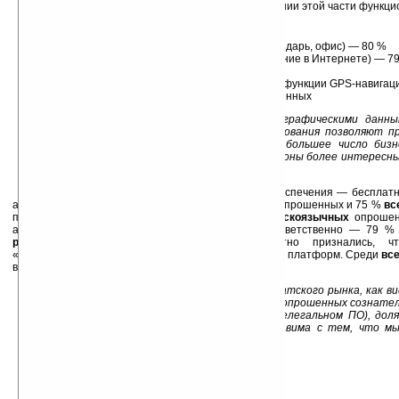
малейшей заинтересованности в использовании этой части функци
Данные по
всем
пользователям:
Рабочие задачи (планировщик событий, календарь, офис) — 80 %
Функции развлечения (игры, чтение книг, сидение в Интернете) — 7
Звонки и текстовые сообщения — 73 %
Больший процент пользователей использует функции GPS-навигац
Функцию «push mail» использует 31 % опрошенных
Комментарий эксперта: вкупе с демографическими данны
данные по популярности сценариев использования позволяют п
зарубежных пользователей действительно большее число бизн
время, как в России коммуникаторы и смартфоны более интересн
Выше развлекательная составляющая.
Наиболее популярный вид программного обеспечения — бесплатн
активно пользуется порядка 80 %
русскоязычных
опрошенных и 75 %
вс
приобретенным ПО пользуется порядка 66 %
русскоязычных
опрошен
активно порядка 30 %. У
всех
опрошенных соответственно — 79 % 
русскоязычных
участников исследования честно признались, чт
«взломанное» и нелицензионное ПО для мобильных платформ. Среди
вс
всего 14 %.
Комментарий эксперта: хотя доля пиратского рынка, как вид
следует забывать, что часть русскоязычных опрошенных сознате
своей заинтересованности в «ломаном» и нелегальном ПО), доля
приобретать используемое ПО уже сопоставима с тем, что мы
странах.