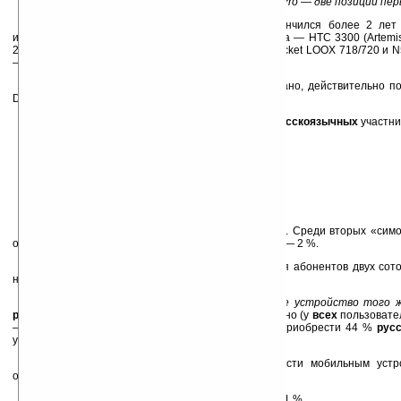
больше поклонников (HTC TyTN II и HTC Touch Pro — две позиции пер
Из «старых» моделей, выпуск которых закончился более 2 лет 
используются
русскоязычными
участниками опроса — HTC 3300 (Artemis
2 %, Dell Axim X51v, E-TEN M600, Fujitsu-Siemens Pocket LOOX 718/720 и 
— более 1 % каждый.
Среди
всех
опрошенных, как уже было сказано, действительно п
Dell Axim X51v — 2 % опрошенных.
Предпочтения по мобильным операторам у
русскоязычных
участни
МТС — 33 %
Мегафон — 24 %
Билайн — 23 %
Киевстар — 3 %
Теле 2— 3 %
Life : ) — 2 %
45 % опрошенных используют две SIM-карты. Среди вторых «сим
опрошенных, Билайн с 12 %, Мегафон — 9 %, Теле2 — 2 %.
Среди
всех
опрошенных пользователей доля абонентов двух сот
ниже — лишь около 27 %.
На вопрос
Купили бы вы еще раз мобильное устройство того 
русскоязычных
опрошенных ответили утвердительно (у
всех
пользовател
— 62 %). Ту же самую модель согласны были бы приобрести 44 %
рус
участников опроса.
Среди основных критериев удовлетворенности мобильным уст
опрошенные называют:
Функциональные возможности — важно для 81 %