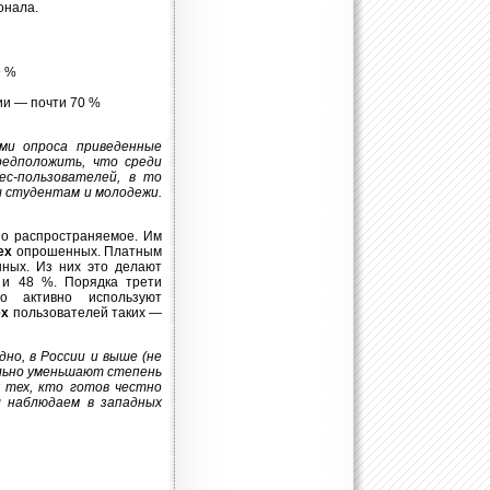
онала.
9 %
ии — почти 70 %
ми опроса приведенные
редположить, что среди
ес-пользователей, в то
ы студентам и молодежи.
о распространяемое. Им
ех
опрошенных. Платным
ных. Из них это делают
и 48 %. Порядка трети
о активно используют
ех
пользователей таких —
но, в России и выше (не
льно уменьшают степень
 тех, кто готов честно
 наблюдаем в западных