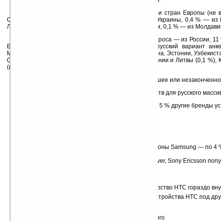
России ниже, чем в европейских странах и США.
Порядка 70 % участников опроса — из США и стран Европы (не 
СНГ). 15 % участников опроса из России, 2 % — с Украины, 0,4 % — из
Латвии, 0,12 % — из Казахстана, 0,11 % — из Эстонии, 0,1 % — из Молдави
82 % ответивших на русскоязычную версию опроса — из России, 11
Белоруссии, 1 % — из Казахстана. Ответы на русский вариант анк
Молдавии, Израиля и Латвии (по 0,5 %), Азербайджана, Эстонии, Узбекиста
США (0,2 %), Польши, Чехии, Великобритании, Армении и Литвы (0,1 %), 
(по 0,05 %).
72 %
русскоязычных
опрошенных имеют высшее или незаконченно
Список популярности производителей устройств для русского массив
HTC — 28 % (23 % — собственно бренд HTC + 5 % другие бренды ус
HTC)
ASUS — 14 %
E-TEN/Glofiish — 12 %
Nokia — 8 %
HP iPaq — 6 %
КПК Fujitsu-Siemens, коммуникаторы и смартфоны Samsung — по 4 
КПК и коммуникаторы Toshiba — 2 %
Бренды Dell, MiTAC (Mio), Gigabyte GSmart, Rover, Sony Ericsson поп
опрошенных
Остальные бренды набрали менее 1 %
Среди
общего числа ответов (весь мир)
лидерство HTC гораздо вн
HTC — 46 % (43 % — собственно HTC + 3 % устройства HTC под др
HP и ASUS — по 6 %
Dell и E-TEN — по 4 %
Nokia, Samsung, Fujitsu-Siemens — 3 % у каждого