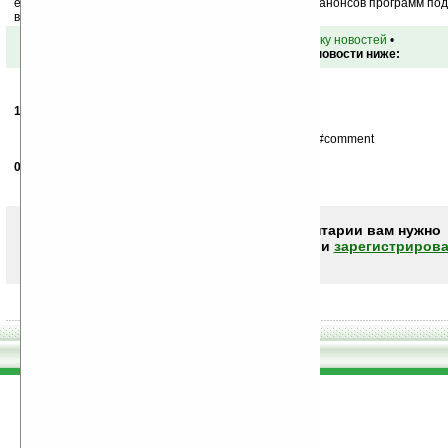
ежедневный или еженедельный дайджест новостей, анонсов программ под 
ваш почтовый ящик.
•
вернуться к списку новостей
•
Обсуждение этой новости ниже:
14.07.2006
-
Санитар
21:24
А вот занятный комментарий...
http://www.smartmarketing.ru/pda_smartphone_y2005#comment
04.09.2006
- mex
16:22
Noka рулит, впрочем и неудивительно :)
Чтобы писать комментарии вам нужно
авторизоваться (войти)
или
зарегистрирова