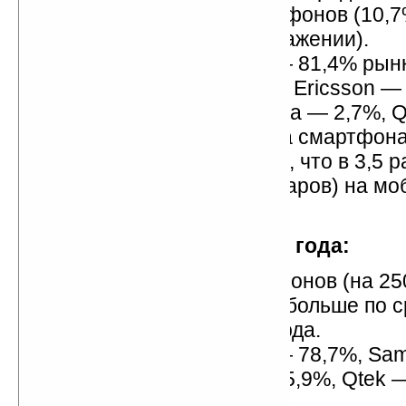
было продано 3% смартфонов (10,
продаж в денежном выражении).
Лидеры продаж: Nokia — 81,4% рын
76,3% в 2004 году), Sony Ericsson —
Siemens — 6,4%, Motorola — 2,7%, Q
Средняя розничная цена смартфона 
составила 589 долларов, что в 3,5 
средней цены (165 долларов) на м
телефон в 2005 году.
Первое полугодие 2006 года:
Продано 478000 смартфонов (на 25
долларов), что на 149% больше по 
тем же периодом 2005 года.
Лидеры продаж: Nokia — 78,7%, Sa
11,1%, Sony Ericsson — 5,9%, Qtek 
Motorola — 1,3%.