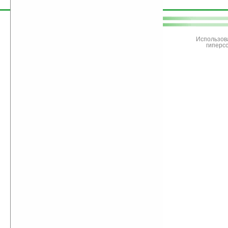
поддержите
Ладошки
Использов
гиперс