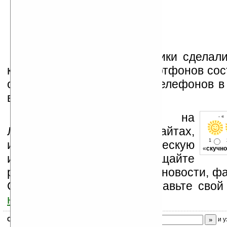
И в заключение аналитики сделали
количество проданных смартфонов сос
общего числа проданных телефонов в 
вместо 3% в 2005-ом.
Устанавливайте линк на
- «
Ладошки на своих сайтах,
1
изучайте коммерческую
«
скучно
информацию, посещайте
разделы сайта (форум, чат, новости, фа
Оцените эту новость и оставьте свой
ниже на странице
.
Скоро
конкурс
с призами! Подпишитесь:
и у