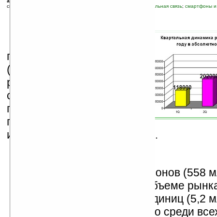
автор новости:
Вячеслав Черников (devious)
связанные темы:
исследования
;
корпоративные новости
;
мобильная связь
;
смартфоны и
Н
а сайте
DIVIZION
появились
результаты
(pdf) исследования
российского рынка
смартфонов в 2005 году и
первой половине 2006
года. Основная
информация из этого отчета.
2005 год:
Продано 947000 смартфонов (558 м
долларов), при общем объеме рынк
телефонов в 31,5 млн. единиц (5,2 м
долларов). Получаем, что среди вс