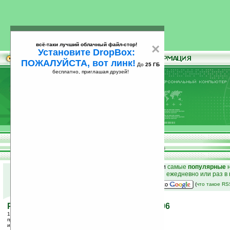
всё-таки лучший облачный файл-стор!
×
Установите DropBox:
ПОЖАЛУЙСТА, вот линк!
До
25 ГБ
бесплатно, приглашая друзей!
Установите
всё-таки лучший облачный файл-стор!
DropBox: ПОЖАЛУЙСТА, вот линк!
До
25
бесплатно, приглашая друзей!
ГБ
к началу раздела новостей
•
лучшие
новости
и
самые
популярные
н
простые
анонсы новостей
на email ежедневно или раз в
наш
на Google:
(
что такое R
Рынок смартфонов в России 2005-2006
12.07.2006 13:56
просмотров: сегодня 1, всего 2574
источник:
www.divizion.ru