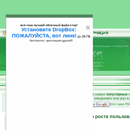
всё-таки лучший облачный файл-стор!
×
Установите DropBox:
ПОЖАЛУЙСТА, вот линк!
До
25 ГБ
бесплатно, приглашая друзей!
Установите
всё-таки лучший облачный файл-стор!
DropBox: ПОЖАЛУЙСТА, вот линк!
До
25
бесплатно, приглашая друзей!
ГБ
к началу раздела новостей
•
лучшие
новости
и
самые
популярные
н
простые
анонсы новостей
на email ежедневно или раз в
наш
на Google:
(
что такое R
Sony Ericsson сообщает о росте польз
интернетом
28.02.2008 23:13
просмотров: сегодня 1, всего 2788