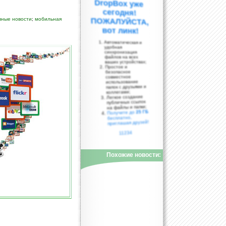
вные новости
;
мобильная
вот линк!
Автоматическая и
удобная
синхронизация
файлов на всех
ваших устройствах;
Простое и
безопасное
совместное
использование
папок с друзьями и
коллегами;
Легкое создание
публичных ссылок
на файлы и папки;
25 ГБ
Получите до
бесплатно,
приглашая друзей!
11234
Похожие новости: