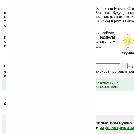
Вице-президент Sony Ericsson по маркетингу в Западной Европе Стеф
считает: «Есть три момента, подтверждающие неизбежность будущего п
мобильным интернетом над вэб-поиском с помощью настольных компьютер
технология, высокоскоростной мобильный интернет (HSDPA) и рост заказ
сайтов».
Устанавливайте линк на Ладошки на своих сайтах,
- « 
изучайте коммерческую информацию, посещайте разделы
сайта (форум, чат, новости, файлы, прочие). Оцените эту
новость и оставьте свой комментарий
ниже на странице
.
1
«
скучно
Скоро
конкурс
с призами! Подпишитесь:
и у
ежедневный или еженедельный дайджест новостей, анонсов программ под 
ваш почтовый ящик.
•
вернуться к списку новостей
•
Обсуждение этой новости ниже:
04.03.2008
- Ветренный
20:02
Эт точно. Про комп я уже почти забыл...
Чтобы писать комментарии вам нужно
авторизоваться (войти)
или
зарегистрирова