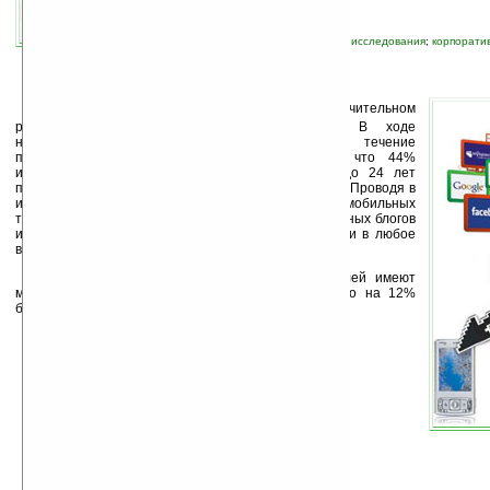
автор новости:
VMir
связанные темы:
SonyEricsson
;
интернет
;
исследования
;
корпорати
связь
К
омпания
Sony Ericsson
сообщает о значительном
росте пользования мобильным интернетом. В ходе
независимого исследования, проводившегося в течение
последних шести месяцев, было обнаружено, что 44%
интернетчиков в возрастном диапазоне от 16 до 24 лет
подключаются к интернету через мобильную связь. Проводя в
интернете в среднем 12 минут в день, владельцы мобильных
телефонов получают доступ к содержимому различных блогов
и страниц социальных сетей, общаются с друзьями в любое
время в любом месте.
Отмечено, что более четверти пользователей имеют
мобильные телефоны с поддержкой 3G-сетей, что на 12%
больше, чем два года назад.