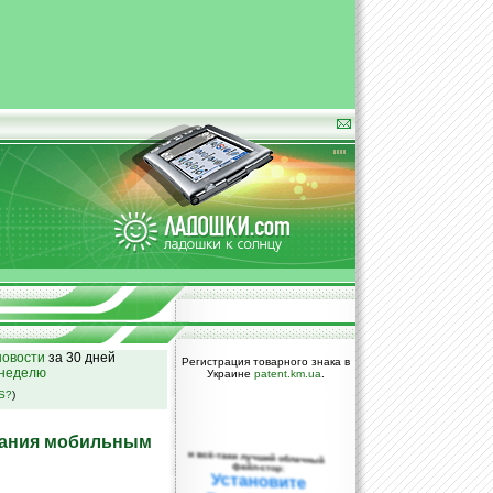
овости
за 30 дней
Регистрация товарного знака в
 неделю
Украине
patent.km.ua
.
SS?
)
ования мобильным
и всё-таки лучший облачный
файл-стор:
Установите
DropBox уже
сегодня!
ПОЖАЛУЙСТА,