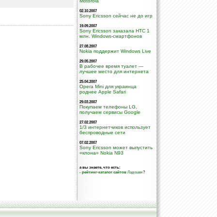
Motorola
02.10.2007
Sony Ericsson сейчас не до игр
19.09.2007
Sony Ericsson заказала HTC 1
млн. Windows-смартфонов
27.08.2007
Nokia поддержит Windows Live
29.05.2007
В рабочее время туалет —
лучшее место для интернета
25.04.2007
Opera Mini для украинца
роднее Apple Safari
29.03.2007
Покупаем телефоны LG,
получаем сервисы Google
27.02.2007
1/3 интернетчиков использует
беспроводные сети
07.02.2007
Sony Ericsson может выпустить
«клона» Nokia N93
а вы знаете, что есть:
-
рейтинг-каталог сайтов
Ладошек
?