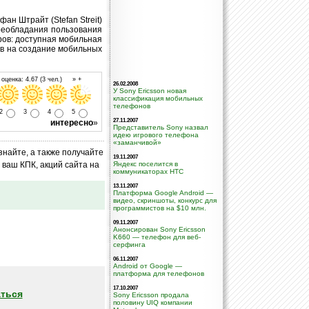
ан Штрайт (Stefan Streit)
реобладания пользования
ов: доступная мобильная
ов на создание мобильных
оценка: 4.67 (3 чел.) » +
26.02.2008
У Sony Ericsson новая
классификация мобильных
телефонов
2
3
4
5
27.11.2007
интересно
»
Представитель Sony назвал
идею игрового телефона
«заманчивой»
знайте, а также получайте
19.11.2007
ваш КПК, акций сайта на
Яндекс поселится в
коммуникаторах HTC
13.11.2007
Платформа Google Android —
видео, скриншоты, конкурс для
программистов на $10 млн.
09.11.2007
Анонсирован Sony Ericsson
K660 — телефон для веб-
серфинга
06.11.2007
Android от Google —
платформа для телефонов
17.10.2007
ться
Sony Ericsson продала
половину UIQ компании