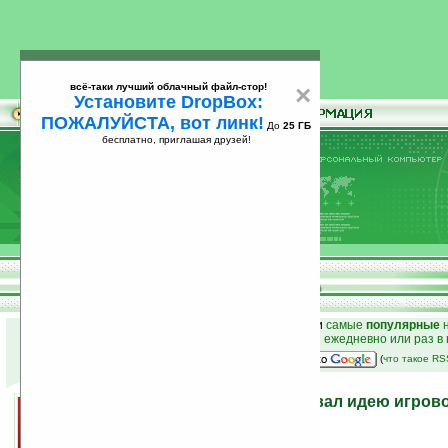
всё-таки лучший облачный файл-стор!
×
Установите DropBox:
ПОЖАЛУЙСТА, вот линк!
До
25 ГБ
бесплатно, приглашая друзей!
Установите
всё-таки лучший облачный файл-стор!
DropBox: ПОЖАЛУЙСТА, вот линк!
До
25
бесплатно, приглашая друзей!
ГБ
к началу раздела новостей
•
лучшие
новости
и
самые
популярные
н
простые
анонсы новостей
на email ежедневно или раз в
наш
на Google:
(
что такое R
Представитель Sony назвал идею игров
«заманчивой»
27.11.2007 15:35
просмотров: сегодня 3, всего 3613