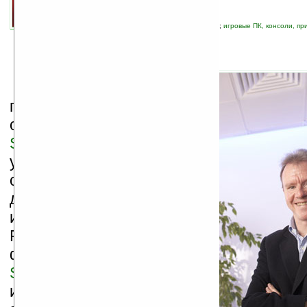
автор новости:
VMir
связанные темы:
PSP
;
Sony
;
SonyEricsson
;
игровые ПК, консоли, пр
новости
;
мобильная связь
У
же который месяц не
прекращаются разговоры
о создании компанией
Sony
портативного
устройства,
объединяющего в себе
достоинства успешной
игровой консоли
PlayStation Portable с
функциями телефонных
Sony Ericsson
. С особой
интенсивностью