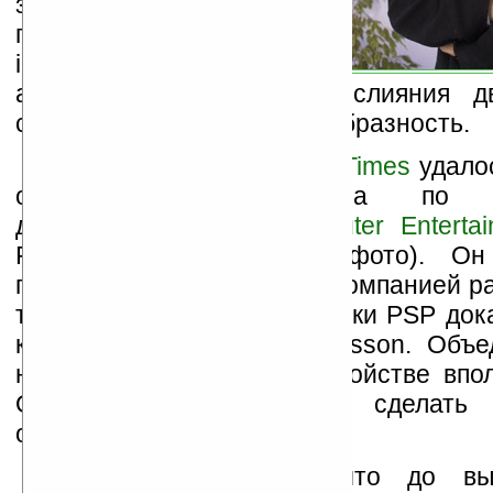
заговорили об этом после
появления телефона
iPhone. Главным
аргументом сторонников слияния д
служит кажущаяся целесообразность.
Изданию
The Economic Times
удалос
откровенность директора по о
деятельности
Sony Computer Entertai
Райана (Jim Ryan, на фото). Он 
подтвердил факт ведения компанией р
телефоном: «Успех приставки PSP док
как и аппаратов Sony Ericsson. Объе
направлений в одном устройстве впол
Очень заманчиво сделать
ориентированный на игры».
Райан предупредил, что до вы