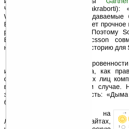
исследовательской фирмы
Gartner
Чакраборти (Diptarup Chakraborti): 
Walkman — наиболее продаваемые 
Ericsson, PSP также занимает прочное
рынке игровых консолей. Поэтому S
Entertainment и Sony Ericsson сов
написать очень успешную историю для 
После порывов откровенност
изречениям Джима Райана, как прав
опровержение официальных лиц комп
всего, так будет и в этом случае. 
забывать народную мудрость: «Дыма
бывает». А идея – хорошая.
Устанавливайте линк на
- « 
Ладошки на своих сайтах,
1