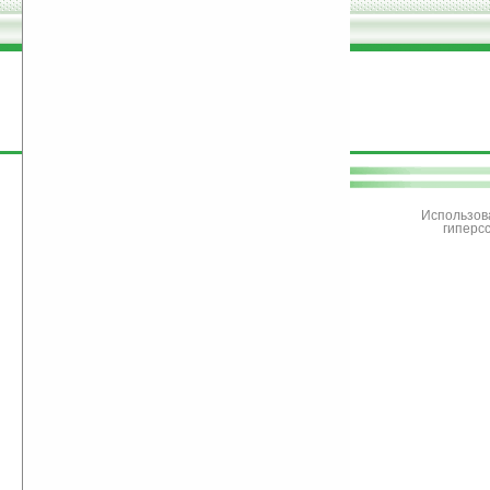
поддержите
Ладошки
Использов
гиперс