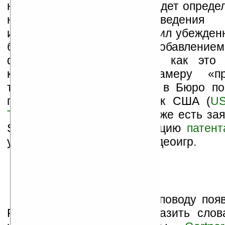
наладонника на рынок пройдет опреде
необходимое для проведения н
изысканий. Также он выразил убежденн
будет игровая консоль с добавление
функций, а не наоборот, как это 
камерафонами, когда камеру «п
телефону. Что интересно, в Бюро по
патентов и торговых марок США (
US
Trademark Office, USPTO
) уже есть за
Sony Ericsson на регистрацию
патент
устройства с функциями видеоигр.
Мнение аналитиков по поводу появ
PSP-телефона можно выразить слов