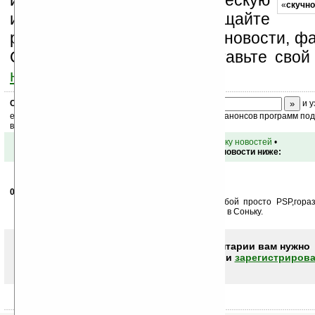
изучайте коммерческую
«
скучно
информацию, посещайте
разделы сайта (форум, чат, новости, фа
Оцените эту новость и оставьте свой
ниже на странице
.
Скоро
конкурс
с призами! Подпишитесь:
и у
ежедневный или еженедельный дайджест новостей, анонсов программ под 
ваш почтовый ящик.
•
вернуться к списку новостей
•
Обсуждение этой новости ниже:
04.12.2007
-
vano1986
10:23
Суперская идея,хочу не могу.Зачем таскать с собой просто PSP,гора
мобильным телефоном,на котором можно поиграть в Соньку.
Чтобы писать комментарии вам нужно
авторизоваться (войти)
или
зарегистрирова