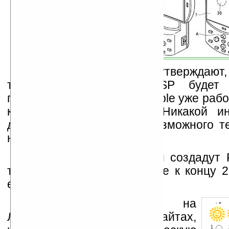
Те же «информаторы» утверждают, 
телефон элементами PSP будет 
поскольку Play Station Portable уже раб
компонентами, как WiFi. Никакой 
других характеристиках возможного т
нет.
Если всё-таки компании создадут 
то доступен он будет ближе к концу 
еще узнаем об этом.
Устанавливайте линк на
- « о
Ладошки на своих сайтах,
1