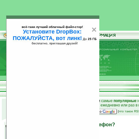
всё-таки лучший облачный файл-стор!
×
Установите DropBox:
ПОЖАЛУЙСТА, вот линк!
До
25 ГБ
бесплатно, приглашая друзей!
Установите
всё-таки лучший облачный файл-стор!
DropBox: ПОЖАЛУЙСТА, вот линк!
До
25
бесплатно, приглашая друзей!
ГБ
к началу раздела новостей
•
лучшие
новости
и
самые
популярные
н
простые
анонсы новостей
на email ежедневно или раз в
наш
на Google:
(
что такое R
Создаст ли Sony PSP-телефон?
27.06.2008 09:29
просмотров: сегодня 3, всего 3828
автор новости:
GreenZ