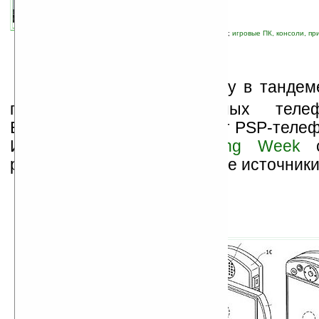
связанные темы:
PSP
;
Sony
;
SonyEricsson
;
игровые ПК, консоли, пр
Я
понская компания Sony в тандем
производителем мобильных теле
Ericsson возможно создадут PSP-теле
Интернет-издание
Marketing Week
с
разные японские и корейские источники