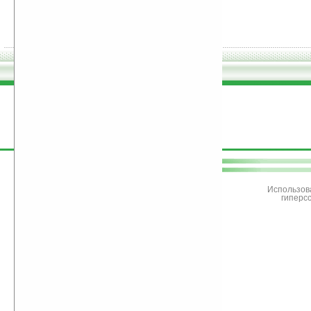
поддержите
Ладошки
Использов
гиперс