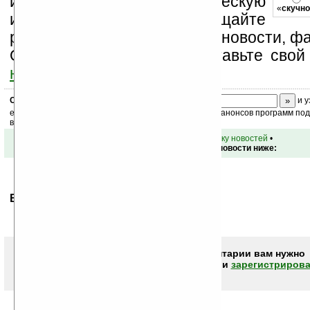
изучайте коммерческую
«
скучно
информацию, посещайте
разделы сайта (форум, чат, новости, фа
Оцените эту новость и оставьте свой
ниже на странице
.
Скоро
конкурс
с призами! Подпишитесь:
и у
ежедневный или еженедельный дайджест новостей, анонсов программ под 
ваш почтовый ящик.
•
вернуться к списку новостей
•
Обсуждение этой новости ниже:
Ваше мнение будет первым.
Чтобы писать комментарии вам нужно
авторизоваться (войти)
или
зарегистрирова