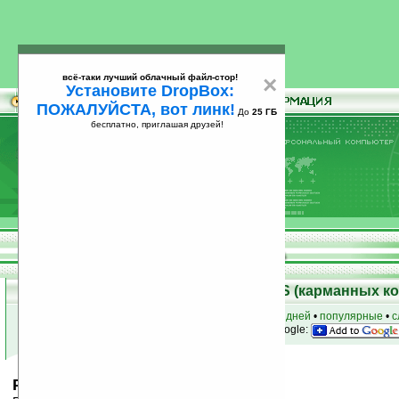
всё-таки лучший облачный файл-стор!
×
Установите DropBox:
ПОЖАЛУЙСТА, вот линк!
До
25 ГБ
бесплатно, приглашая друзей!
Установите
всё-таки лучший облачный файл-стор!
DropBox: ПОЖАЛУЙСТА, вот линк!
До
25
бесплатно, приглашая друзей!
ГБ
Скачать программы для Palm OS (карманных к
к началу раздела
•
за сегодня
•
за 3 дня
•
за 7 дней
•
популярные
•
с
анонсы программ на email
• наш
на Google:
Pentamino v1.2