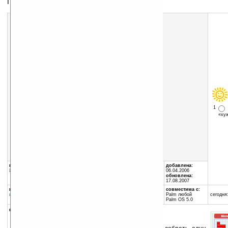
Головоломка
Скачать программу:
размер:
237 Кб
скачать
PentaminoPalmPG1_2.zip
1
«х
группы программы:
автор программы:
добавлена:
Игры
:
Логические
Mobirate
06.04.2006
www.mobirate.ru/
обновлена:
17.08.2007
программа:
совместима с:
шареварная
Palm любой
сегодня:
Palm OS 5.0
описание: