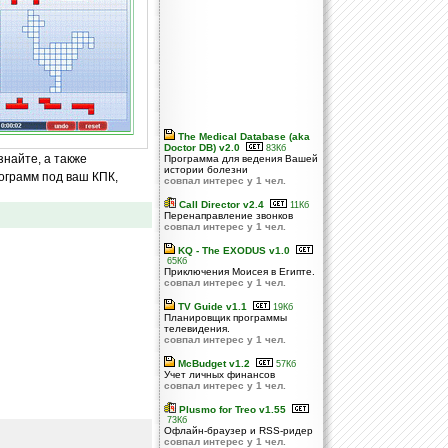
The Medical Database (aka
Doctor DB) v2.0
83Кб
знайте, а также
Программа для ведения Вашей
истории болезни
ограмм под ваш КПК,
совпал интерес у 1 чел.
Call Director v2.4
11Кб
Перенаправление звонков
совпал интерес у 1 чел.
KQ - The EXODUS v1.0
65Кб
Приключения Моисея в Египте.
совпал интерес у 1 чел.
TV Guide v1.1
19Кб
Планировщик программы
телевидения.
совпал интерес у 1 чел.
McBudget v1.2
57Кб
Учет личных финансов
совпал интерес у 1 чел.
Plusmo for Treo v1.55
73Кб
Офлайн-браузер и RSS-ридер
совпал интерес у 1 чел.