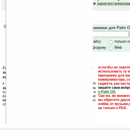
авторизоваться (войти)
или
зарегистрирова
Помогите Ладошкам стать лучше
Поиск по программам для Palm 
своей поддержкой.
Хочешь футболку?
только по сайту
только 
по сайту и форуму
Web
кейгены, кряки -
если Вы не знаете
Еще раз обращаем внимание, что
использовать ту 
лекарства, серийные номера, ключи и
программу для ва
ссылки на варезные сайты
коммуникатора, с
к публикации на нашем сайте в комментариях
гаджета, как настр
запрещены
пишите свои вопр
, как и несанкционированная реклама
о Palm OS
.
(спам). Мы поддерживаем авторов программ и
Там же, во множе
развитие легального программного обеспечения. Также
вы обретёте друз
мы призываем Вас поддерживать авторов, особенно
хобби, от музыки 
создающих бесплатные (freeware) программы.
не только о PDA.