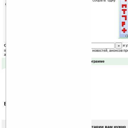
В этой игре нужно из 12 маленьких фигур собрать одну
большую фигуру.
Скоро
конкурс
с призами! Подпишитесь:
и у
получайте ежедневный или еженедельный дайджест новостей, анонсов пр
акций сайта на ваш почтовый ящик.
Отзывы о программе
Ваше мнение будет первым.
Чтобы писать комментарии вам нужно