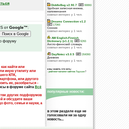
ться
DiddleBug v2.90.7
998Кб
Удобная записная книжка,
напоминания
совпал интерес у 1 чел.
Dreams Connection v1.2
170Кб
OS от
Google™
:
Сонник
совпал интерес у 1 чел.
AW English-Finnish
по форуму
Dictionary (v1.2.1)
92Кб
Англо-финнский словарь
совпал интерес у 1 чел.
DayNotez v3.0.5
2640Кб
Дневник
совпал интерес у 1 чел.
 как найти или
а вы знаете, что есть:
или иную утилиту или
-
рейтинг-каталог сайтов
Ладошек
?
шего КПК,
мартфона, или другого
оить их, разобраться -
осы в форуме сайта
Всё
популярные новости:
стве других подфорумов
ей и обсудите ваши
до фото, семьи и науки, а
в этом разделе еще не
голосовали ни за одну
новость...