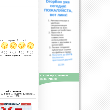
вот линк!
Автоматическая и
удобная
синхронизация
файлов на всех
ваших устройствах;
Простое и
безопасное
совместное
использование
- « оценка: 5 » +
папок с друзьями и
коллегами;
Легкое создание
публичных ссылок
на файлы и папки;
2
3
4
5
25 ГБ
Получите до
уже
ваша оценка
лучше»
бесплатно,
приглашая друзей!
11234
с этой программой
закачивают:
файл скачали:
 0, вчера: 1, неделя: 1, месяц: 1,
всего: 1006